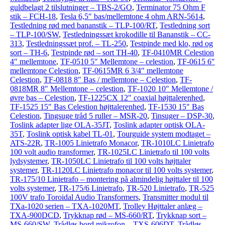
guldbelagt 2 tilslutninger – TBS-2/GO
,
Terminator 75 Ohm F
stik – FCH-18
,
Tesla 6,5″ bas/mellemtone 4 ohm ARN-5614
,
Testledning rød med bananstik – TLP-100/RT
,
Testledning sort
– TLP-100/SW
,
Testledningssæt krokodille til Bananstik – CC-
313
,
Testledningssæt prof. – TL-250
,
Testpinde med klo, rød og
sort – TH-6
,
Testpinde rød – sort TH-40
,
TF-0410MR Celestion
4″ mellemtone
,
TF-0510 5″ Mellemtone – celestion
,
TF-0615 6″
mellemtone Celestion
,
TF-0615MR 6 3/4″ mellemtone
Celestion
,
TF-0818 8″ Bas / mellemtone – Celestion
,
TF-
0818MR 8″ Mellemtone – celestion
,
TF-1020 10″ Mellemtone /
øvre bas – Celestion
,
TF-1225CX 12″ coaxial højttalerenhed
,
TF-1525 15″ Bas Celestion højttalerenhed
,
TF-1530 15″ Bas
Celestion
,
Tingsuge tråd 5 ruller – MSR-20
,
Tinsuger – DSP-30
,
Toslink adapter lige OLA-35JT
,
Toslink adapter optisk OLA-
35T
,
Toslink optisk kabel TL-01
,
Tourguide system modtaget –
ATS-22R
,
TR-1005 Linietrafo Monacor
,
TR-1010LC Linietrafo
100 volt audio transformer
,
TR-1025LC Linietrafo til 100 volts
lydsystemer
,
TR-1050LC Linietrafo til 100 volts højttaler
systemer
,
TR-1120LC Linietrafo monacor til 100 volts systemer
,
TR-175/10 Linietrafo – montering på almindelig højttaler til 100
volts systemer
,
TR-175/6 Linietrafo
,
TR-520 Linietrafo
,
TR-525
100V trafo Toroidal Audio Transformers
,
Transmitter modul til
TXa-1020 serien – TXA-1020MT
,
Trolley Højttaler anlæg –
TXA-900DCD
,
Trykknap rød – MS-660/RT
,
Trykknap sort –
MS-660/SW
,
Trådløs bord mikrofon – TXS-606DT
,
Trådløs