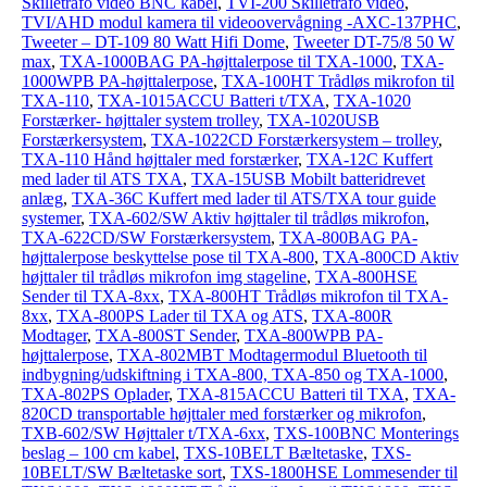
Skilletrafo video BNC kabel
,
TVI-200 Skilletrafo video
,
TVI/AHD modul kamera til videoovervågning -AXC-137PHC
,
Tweeter – DT-109 80 Watt Hifi Dome
,
Tweeter DT-75/8 50 W
max
,
TXA-1000BAG PA-højttalerpose til TXA-1000
,
TXA-
1000WPB PA-højttalerpose
,
TXA-100HT Trådløs mikrofon til
TXA-110
,
TXA-1015ACCU Batteri t/TXA
,
TXA-1020
Forstærker- højttaler system trolley
,
TXA-1020USB
Forstærkersystem
,
TXA-1022CD Forstærkersystem – trolley
,
TXA-110 Hånd højttaler med forstærker
,
TXA-12C Kuffert
med lader til ATS TXA
,
TXA-15USB Mobilt batteridrevet
anlæg
,
TXA-36C Kuffert med lader til ATS/TXA tour guide
systemer
,
TXA-602/SW Aktiv højttaler til trådløs mikrofon
,
TXA-622CD/SW Forstærkersystem
,
TXA-800BAG PA-
højttalerpose beskyttelse pose til TXA-800
,
TXA-800CD Aktiv
højttaler til trådløs mikrofon img stageline
,
TXA-800HSE
Sender til TXA-8xx
,
TXA-800HT Trådløs mikrofon til TXA-
8xx
,
TXA-800PS Lader til TXA og ATS
,
TXA-800R
Modtager
,
TXA-800ST Sender
,
TXA-800WPB PA-
højttalerpose
,
TXA-802MBT Modtagermodul Bluetooth til
indbygning/udskiftning i TXA-800, TXA-850 og TXA-1000
,
TXA-802PS Oplader
,
TXA-815ACCU Batteri til TXA
,
TXA-
820CD transportable højttaler med forstærker og mikrofon
,
TXB-602/SW Højttaler t/TXA-6xx
,
TXS-100BNC Monterings
beslag – 100 cm kabel
,
TXS-10BELT Bæltetaske
,
TXS-
10BELT/SW Bæltetaske sort
,
TXS-1800HSE Lommesender til