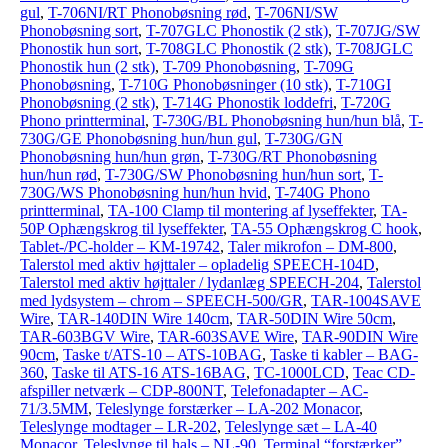
gul
,
T-706NI/RT Phonobøsning rød
,
T-706NI/SW
Phonobøsning sort
,
T-707GLC Phonostik (2 stk)
,
T-707JG/SW
Phonostik hun sort
,
T-708GLC Phonostik (2 stk)
,
T-708JGLC
Phonostik hun (2 stk)
,
T-709 Phonobøsning
,
T-709G
Phonobøsning
,
T-710G Phonobøsninger (10 stk)
,
T-710GI
Phonobøsning (2 stk)
,
T-714G Phonostik loddefri
,
T-720G
Phono printterminal
,
T-730G/BL Phonobøsning hun/hun blå
,
T-
730G/GE Phonobøsning hun/hun gul
,
T-730G/GN
Phonobøsning hun/hun grøn
,
T-730G/RT Phonobøsning
hun/hun rød
,
T-730G/SW Phonobøsning hun/hun sort
,
T-
730G/WS Phonobøsning hun/hun hvid
,
T-740G Phono
printterminal
,
TA-100 Clamp til montering af lyseffekter
,
TA-
50P Ophængskrog til lyseffekter
,
TA-55 Ophængskrog C hook
,
Tablet-/PC-holder – KM-19742
,
Taler mikrofon – DM-800
,
Talerstol med aktiv højttaler – opladelig SPEECH-104D
,
Talerstol med aktiv højttaler / lydanlæg SPEECH-204
,
Talerstol
med lydsystem – chrom – SPEECH-500/GR
,
TAR-1004SAVE
Wire
,
TAR-140DIN Wire 140cm
,
TAR-50DIN Wire 50cm
,
TAR-603BGV Wire
,
TAR-603SAVE Wire
,
TAR-90DIN Wire
90cm
,
Taske t/ATS-10 – ATS-10BAG
,
Taske ti kabler – BAG-
360
,
Taske til ATS-16 ATS-16BAG
,
TC-1000LCD
,
Teac CD-
afspiller netværk – CDP-800NT
,
Telefonadapter – AC-
71/3.5MM
,
Teleslynge forstærker – LA-202 Monacor
,
Teleslynge modtager – LR-202
,
Teleslynge sæt – LA-40
Monacor
,
Teleslynge til hals – NL-90
,
Terminal “forstærker”