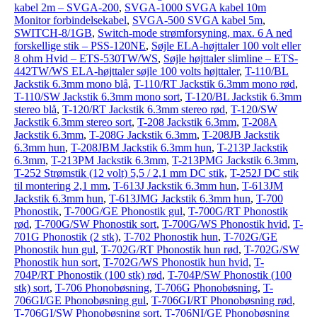
kabel 2m – SVGA-200
,
SVGA-1000 SVGA kabel 10m
Monitor forbindelsekabel
,
SVGA-500 SVGA kabel 5m
,
SWITCH-8/1GB
,
Switch-mode strømforsyning, max. 6 A ned
forskellige stik – PSS-120NE
,
Søjle ELA-højttaler 100 volt eller
8 ohm Hvid – ETS-530TW/WS
,
Søjle højttaler slimline – ETS-
442TW/WS ELA-højttaler søjle 100 volts højttaler
,
T-110/BL
Jackstik 6.3mm mono blå
,
T-110/RT Jackstik 6.3mm mono rød
,
T-110/SW Jackstik 6.3mm mono sort
,
T-120/BL Jackstik 6.3mm
stereo blå
,
T-120/RT Jackstik 6.3mm stereo rød
,
T-120/SW
Jackstik 6.3mm stereo sort
,
T-208 Jackstik 6.3mm
,
T-208A
Jackstik 6.3mm
,
T-208G Jackstik 6.3mm
,
T-208JB Jackstik
6.3mm hun
,
T-208JBM Jackstik 6.3mm hun
,
T-213P Jackstik
6.3mm
,
T-213PM Jackstik 6.3mm
,
T-213PMG Jackstik 6.3mm
,
T-252 Strømstik (12 volt) 5,5 / 2,1 mm DC stik
,
T-252J DC stik
til montering 2,1 mm
,
T-613J Jackstik 6.3mm hun
,
T-613JM
Jackstik 6.3mm hun
,
T-613JMG Jackstik 6.3mm hun
,
T-700
Phonostik
,
T-700G/GE Phonostik gul
,
T-700G/RT Phonostik
rød
,
T-700G/SW Phonostik sort
,
T-700G/WS Phonostik hvid
,
T-
701G Phonostik (2 stk)
,
T-702 Phonostik hun
,
T-702G/GE
Phonostik hun gul
,
T-702G/RT Phonostik hun rød
,
T-702G/SW
Phonostik hun sort
,
T-702G/WS Phonostik hun hvid
,
T-
704P/RT Phonostik (100 stk) rød
,
T-704P/SW Phonostik (100
stk) sort
,
T-706 Phonobøsning
,
T-706G Phonobøsning
,
T-
706GI/GE Phonobøsning gul
,
T-706GI/RT Phonobøsning rød
,
T-706GI/SW Phonobøsning sort
,
T-706NI/GE Phonobøsning