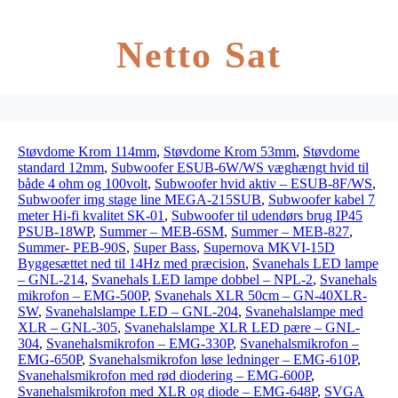
Netto Sat
Støvdome Krom 114mm
,
Støvdome Krom 53mm
,
Støvdome
standard 12mm
,
Subwoofer ESUB-6W/WS væghængt hvid til
både 4 ohm og 100volt
,
Subwoofer hvid aktiv – ESUB-8F/WS
,
Subwoofer img stage line MEGA-215SUB
,
Subwoofer kabel 7
meter Hi-fi kvalitet SK-01
,
Subwoofer til udendørs brug IP45
PSUB-18WP
,
Summer – MEB-6SM
,
Summer – MEB-827
,
Summer- PEB-90S
,
Super Bass
,
Supernova MKVI-15D
Byggesættet ned til 14Hz med præcision
,
Svanehals LED lampe
– GNL-214
,
Svanehals LED lampe dobbel – NPL-2
,
Svanehals
mikrofon – EMG-500P
,
Svanehals XLR 50cm – GN-40XLR-
SW
,
Svanehalslampe LED – GNL-204
,
Svanehalslampe med
XLR – GNL-305
,
Svanehalslampe XLR LED pære – GNL-
304
,
Svanehalsmikrofon – EMG-330P
,
Svanehalsmikrofon –
EMG-650P
,
Svanehalsmikrofon løse ledninger – EMG-610P
,
Svanehalsmikrofon med rød diodering – EMG-600P
,
Svanehalsmikrofon med XLR og diode – EMG-648P
,
SVGA