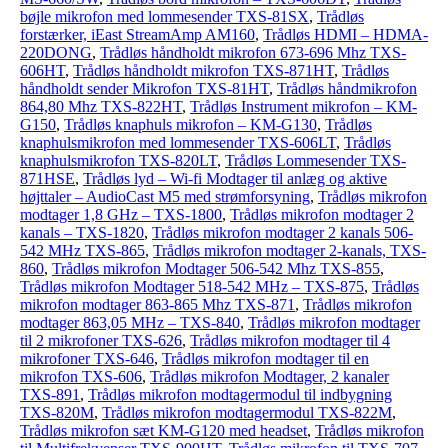
bøjle mikrofon med lommesender TXS-81SX
,
Trådløs
forstærker, iEast StreamAmp AM160
,
Trådløs HDMI – HDMA-
220DONG
,
Trådløs håndholdt mikrofon 673-696 Mhz TXS-
606HT
,
Trådløs håndholdt mikrofon TXS-871HT
,
Trådløs
håndholdt sender Mikrofon TXS-81HT
,
Trådløs håndmikrofon
864,80 Mhz TXS-822HT
,
Trådløs Instrument mikrofon – KM-
G150
,
Trådløs knaphuls mikrofon – KM-G130
,
Trådløs
knaphulsmikrofon med lommesender TXS-606LT
,
Trådløs
knaphulsmikrofon TXS-820LT
,
Trådløs Lommesender TXS-
871HSE
,
Trådløs lyd – Wi-fi Modtager til anlæg og aktive
højttaler – AudioCast M5 med strømforsyning
,
Trådløs mikrofon
modtager 1,8 GHz – TXS-1800
,
Trådløs mikrofon modtager 2
kanals – TXS-1820
,
Trådløs mikrofon modtager 2 kanals 506-
542 MHz TXS-865
,
Trådløs mikrofon modtager 2-kanals, TXS-
860
,
Trådløs mikrofon Modtager 506-542 Mhz TXS-855
,
Trådløs mikrofon Modtager 518-542 MHz – TXS-875
,
Trådløs
mikrofon modtager 863-865 Mhz TXS-871
,
Trådløs mikrofon
modtager 863,05 MHz – TXS-840
,
Trådløs mikrofon modtager
til 2 mikrofoner TXS-626
,
Trådløs mikrofon modtager til 4
mikrofoner TXS-646
,
Trådløs mikrofon modtager til en
mikrofon TXS-606
,
Trådløs mikrofon Modtager, 2 kanaler
TXS-891
,
Trådløs mikrofon modtagermodul til indbygning
TXS-820M
,
Trådløs mikrofon modtagermodul TXS-822M
,
Trådløs mikrofon sæt KM-G120 med headset
,
Trådløs mikrofon