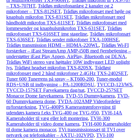
til Multifrekvenser TXS-900HT
,
Trådløs mikrofon til TXS-707
– TXS-707HT
,
Trådløs mikrofonanlæg 2 kanaler og 2
mikrofoner – TXS-812SET
,
Trådløs mikrofonsæt med bøjle og
knaphuls mikrofon TXS-831SET
,
Trådløs mikrofonsæt med
håndholdt mikrofon TXS-611SET
,
Trådløs mikrofonsæt med
lommesender og knaphulsmikrofon TXS-631SET
,
Trådløs
mikrofonsæt TXS-616SET img stageline
,
Trådløs mikrofonsæt
TXS-636SET
,
Trådløs sender mikrofoner TXA-100HSE
,
Trådløs transmission HDMI – HDMA-220WL
,
Trådløs Wi-FI
forstærker – iEast StreamAmp AMP-i50B med fjernbetjening –
understøtter iEast Play Appen, AirPlay, Bluetooth og DLNA
,
Trådløs WiFi stereo væg højttaler 10W indbygget LED uplight
lys
,
Trådløst headset mikrofon TXS-820SX
,
Trådløst
mikrofonsæt med 2 hånd mikrofoner 2.4GHz TXS-2402SET
,
Tuner 600 Tunerrens på spray – KT600-200
,
Tuner-modul
RDS+USB til indbygning – PA-1200RDSU
,
TVCCD-123/WS
,
TVCCD-157SET Farvekamera dag/nat
,
TVCCD-257SET
Monacor Dome farvekamera
,
TVD-55 Dummykamera
,
TVD-
60 Dummykamera dome
,
TVDA-102AMP Videofordeler
m/forstærkning
,
TVG-400PS Kamerastrømforsyning til
udendørs kamera f.eks TVG-400 og TVG-950
,
TVH-14A
Kameraholder til væg eller loft montering
,
TVH-300
Kameraholder til video dome kamera
,
TVH-600 Kameraholder
til dome kamera monacor
,
TVi transmissionssæt til TVI over
netværk og telefonkabler – AXTU-102VPD
,
TVI-100