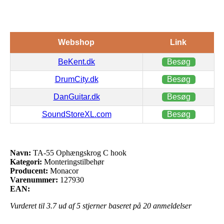
Webshop
Link
BeKent.dk
Besøg
DrumCity.dk
Besøg
DanGuitar.dk
Besøg
SoundStoreXL.com
Besøg
Navn:
TA-55 Ophængskrog C hook
Kategori:
Monteringstilbehør
Producent:
Monacor
Varenummer:
127930
EAN:
Vurderet til
3.7
ud af 5 stjerner baseret på
20
anmeldelser