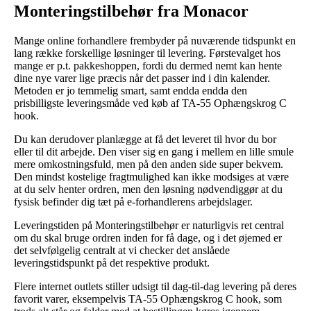
Monteringstilbehør fra Monacor
Mange online forhandlere frembyder på nuværende tidspunkt en
lang række forskellige løsninger til levering. Førstevalget hos
mange er p.t. pakkeshoppen, fordi du dermed nemt kan hente
dine nye varer lige præcis når det passer ind i din kalender.
Metoden er jo temmelig smart, samt endda endda den
prisbilligste leveringsmåde ved køb af TA-55 Ophængskrog C
hook.
Du kan derudover planlægge at få det leveret til hvor du bor
eller til dit arbejde. Den viser sig en gang i mellem en lille smule
mere omkostningsfuld, men på den anden side super bekvem.
Den mindst kostelige fragtmulighed kan ikke modsiges at være
at du selv henter ordren, men den løsning nødvendiggør at du
fysisk befinder dig tæt på e-forhandlerens arbejdslager.
Leveringstiden på Monteringstilbehør er naturligvis ret central
om du skal bruge ordren inden for få dage, og i det øjemed er
det selvfølgelig centralt at vi checker det anslåede
leveringstidspunkt på det respektive produkt.
Flere internet outlets stiller udsigt til dag-til-dag levering på deres
favorit varer, eksempelvis TA-55 Ophængskrog C hook, som