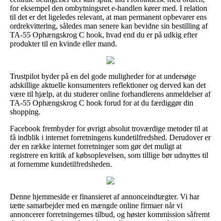
for eksempel den ombytningsret e-handlen kører med. I relation
til det er det ligeledes relevant, at man permanent opbevarer ens
ordrekvittering, således man senere kan bevidne sin bestilling af
TA-55 Ophængskrog C hook, hvad end du er på udkig efter
produkter til en kvinde eller mand.
Trustpilot byder på en del gode muligheder for at undersøge
adskillige aktuelle konsumenters reflektioner og derved kan det
være til hjælp, at du studerer online forhandlerens anmeldelser af
TA-55 Ophængskrog C hook forud for at du færdiggør din
shopping.
Facebook frembyder for øvrigt absolut troværdige metoder til at
få indblik i internet forretningens kundetilfredshed. Derudover er
der en række internet forretninger som gør det muligt at
registrere en kritik af købsoplevelsen, som tillige bør udnyttes til
at fornemme kundetilfredsheden.
Denne hjemmeside er finansieret af annonceindtægter. Vi har
tætte samarbejder med en mængde online firmaer når vi
annoncerer forretningernes tilbud, og høster kommission såfremt