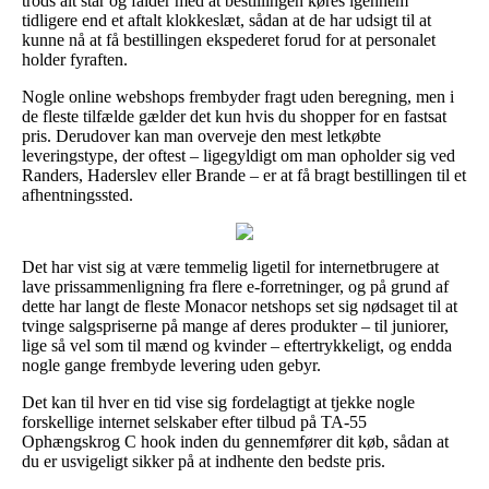
trods alt står og falder med at bestillingen køres igennem
tidligere end et aftalt klokkeslæt, sådan at de har udsigt til at
kunne nå at få bestillingen ekspederet forud for at personalet
holder fyraften.
Nogle online webshops frembyder fragt uden beregning, men i
de fleste tilfælde gælder det kun hvis du shopper for en fastsat
pris. Derudover kan man overveje den mest letkøbte
leveringstype, der oftest – ligegyldigt om man opholder sig ved
Randers, Haderslev eller Brande – er at få bragt bestillingen til et
afhentningssted.
Det har vist sig at være temmelig ligetil for internetbrugere at
lave prissammenligning fra flere e-forretninger, og på grund af
dette har langt de fleste Monacor netshops set sig nødsaget til at
tvinge salgspriserne på mange af deres produkter – til juniorer,
lige så vel som til mænd og kvinder – eftertrykkeligt, og endda
nogle gange frembyde levering uden gebyr.
Det kan til hver en tid vise sig fordelagtigt at tjekke nogle
forskellige internet selskaber efter tilbud på TA-55
Ophængskrog C hook inden du gennemfører dit køb, sådan at
du er usvigeligt sikker på at indhente den bedste pris.