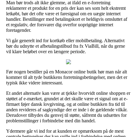
Man bør trods alt ikke glemme, at ifald en e-forretning
reklamerer et produkt for en pris der kan ses som helt ekstremt
letkøbt, bør det ofte være et faresignal om en uægte internet
handler. Bestillinger med betalingskort er heldigvis omsluttet af
et regulativ, der forsvarer dig overfor uoprigtige internet
foretagender.
Vi går generelt ind for kortkøb eller mobilbetaling. Alternativt
bør du udnytte et afbetalingstilbud fra fx ViaBill, når du gerne
vil klare beløbet over en længere periode.
Før nogen bestiller på en Monacor online butik bør man når alt
kommer til alt tyde butikkens forretningsbetingelser, men det er
typisk ikke videre interessant.
Et andet alternativ kan være at tjekke hvorvidt online shoppen er
støttet af e-mærket, grundet at det skulle være et signal om at e-
firmaet føjer dansk lovgivning, og at online butikken fra tid til
anden revideres af sagkyndige der er inde i de gældende vilkår.
Derudover tilbydes du genvej til støtte, såfremt du udsættes for
problemstillinger i forbindelse med din handel.
Ydermere går vi ind for at kunden er opmærksom på de mest
centrale betingelser der kan spille ind i forbindelse med ordren,