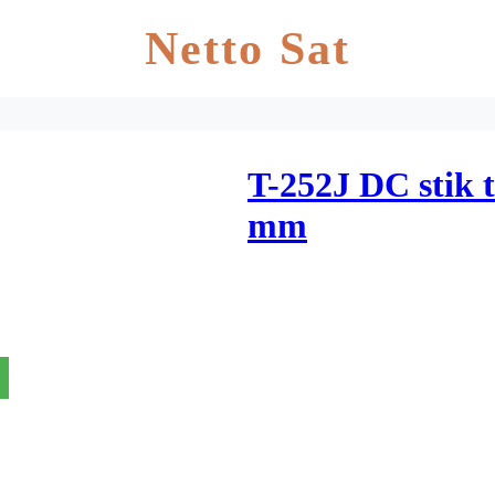
Netto Sat
T-252J DC stik t
mm