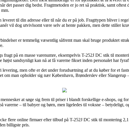
er når det passer dig bedst. Fragtmetoden er jo ret så praktisk, samt oftes
1 mm.
veret til din adresse eller til når du er på job. Fragttypen bliver i re
nér vil dog utvivlsomt være selv at hente pakken, men dette stiller krav
bindelser er temmelig væsentlig såfremt man skal bruge produktet straks
e.
gs fragt på en masse varenumre, eksempelvis T-252J DC stik til monter
 de højst sandsynligt kan nå at få varerne fikset inden personalet har fyraf
i levering, men ofte er det under forudsætning af at du køber for et fa
nset om man opholder sig nær København, Brønderslev eller Slangerup – vi
mennesker at søge sig frem til priser i blandt forskellige e-shops, og 
på varerne – til babyer og børn, men ligeledes til voksne – betydeligt,
ecke flere online firmaer efter tilbud på T-252J DC stik til montering 
en billigste pris.