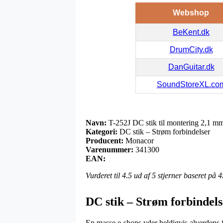
Webshop
BeKent.dk
DrumCity.dk
DanGuitar.dk
SoundStoreXL.co
Navn:
T-252J DC stik til montering 2,1 m
Kategori:
DC stik – Strøm forbindelser
Producent:
Monacor
Varenummer:
341300
EAN:
Vurderet til
4.5
ud af 5 stjerner baseret på
4
DC stik – Strøm forbindel
En masse e-shops yder heldigvis alverdens fra