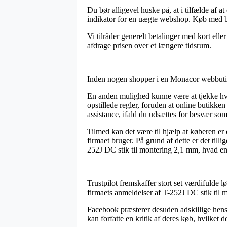
Du bør alligevel huske på, at i tilfælde af a
indikator for en uægte webshop. Køb med bet
Vi tilråder generelt betalinger med kort el
afdrage prisen over et længere tidsrum.
Inden nogen shopper i en Monacor webbutik 
En anden mulighed kunne være at tjekke hvo
opstillede regler, foruden at online butikken
assistance, ifald du udsættes for besvær som
Tilmed kan det være til hjælp at køberen er
firmaet bruger. På grund af dette er det till
252J DC stik til montering 2,1 mm, hvad end
Trustpilot fremskaffer stort set værdifulde 
firmaets anmeldelser af T-252J DC stik til
Facebook præsterer desuden adskillige hensig
kan forfatte en kritik af deres køb, hvilket 