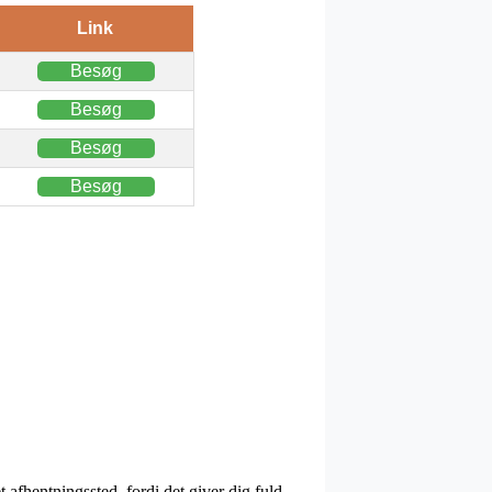
Link
Besøg
Besøg
Besøg
Besøg
 afhentningssted, fordi det giver dig fuld