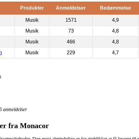
Produkter
Anmeldelser
Bedømmelse
Musik
1571
4,9
Musik
73
4,8
Musik
466
4,8
m
Musik
229
4,7
m
5
anmeldelser
ser fra Monacor
gtmuligheder. Den mest almindelige er for øjeblikket at få leveret til et