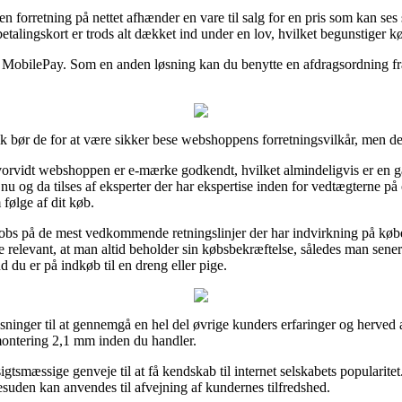
t en forretning på nettet afhænder en vare til salg for en pris som kan s
alingskort er trods alt dækket ind under en lov, hvilket begunstiger kø
ler MobilePay. Som en anden løsning kan du benytte en afdragsordning fr
bør de for at være sikker bese webshoppens forretningsvilkår, men det 
rvidt webshoppen er e-mærke godkendt, hvilket almindeligvis er en ga
 nu og da tilses af eksperter der har ekspertise inden for vedtægterne på
 følge af dit køb.
 obs på de mest vedkommende retningslinjer der har indvirkning på købet
ige relevant, at man altid beholder sin købsbekræftelse, således man sene
 du er på indkøb til en dreng eller pige.
løsninger til at gennemgå en hel del øvrige kunders erfaringer og herved
 montering 2,1 mm inden du handler.
tsmæssige genveje til at få kendskab til internet selskabets popularitet
desuden kan anvendes til afvejning af kundernes tilfredshed.