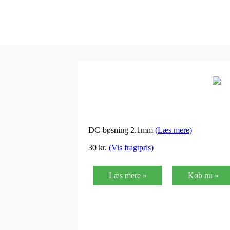
DC-bøsning 2.1mm
(Læs mere)
30
kr.
(Vis fragtpris)
Læs mere »
Køb nu »