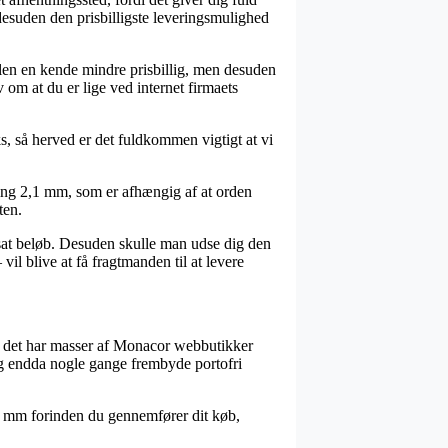
t desuden den prisbilligste leveringsmulighed
gelen en kende mindre prisbillig, men desuden
 om at du er lige ved internet firmaets
, så herved er det fuldkommen vigtigt at vi
ing 2,1 mm, som er afhængig af at orden
ten.
stsat beløb. Desuden skulle man udse dig den
l blive at få fragtmanden til at levere
for det har masser af Monacor webbutikker
 og endda nogle gange frembyde portofri
2,1 mm forinden du gennemfører dit køb,