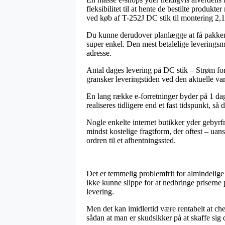
fleksibilitet til at hente de bestilte produkt
ved køb af T-252J DC stik til montering 2,
Du kunne derudover planlægge at få pakken le
super enkel. Den mest betalelige leveringsma
adresse.
Antal dages levering på DC stik – Strøm for
gransker leveringstiden ved den aktuelle var
En lang række e-forretninger byder på 1 da
realiseres tidligere end et fast tidspunkt, så
Nogle enkelte internet butikker yder gebyrfr
mindst kostelige fragtform, der oftest – ua
ordren til et afhentningssted.
Det er temmelig problemfrit for almindelige 
ikke kunne slippe for at nedbringe priserne 
levering.
Men det kan imidlertid være rentabelt at ch
sådan at man er skudsikker på at skaffe sig d