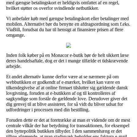
med gængse betalingskort er heldigvis omfattet af en regel,
hvilket støtter os overfor svindlende netbutikker.
Vi anbefaler køb med gængse betalingskort eller betalinger med
mobilen. Alternativt bør du benytte en afdragsordning som f.eks.
ViaBill, forudsat du har til hensigt at finansiere prisen af flere
omgange.
Inden folk køber på en Monacor e-butik bør de helt sikkert læse
deres handelsaftale, dog er det i mange tilfælde et tidskrævende
arbejde.
Et andet alternativ kunne derfor være at se nærmere på om
webbutikken er godkendt af e-mærket, hvilket kan være en
tilkendegivelse af at online firmaet tilslutter sig gældende dansk
lovgivning, foruden at e-butikken af og til kontrolleres af
sagkyndige som forstår de gældende love. Derudover giver det
dig genvej til at blive assisteret, for så vidt du bliver udsat for
udfordringer i processen med din bestilling.
Foruden dette er det at foretrække at man er vidende om de mest
centrale vilkår der har betydning for transaktionen, for eksempel
den byttepolitik butikken tilbyder. I den sammenhæng er det
tillige afgørende, at man stadigvæk beholder ens faktura e-mail,