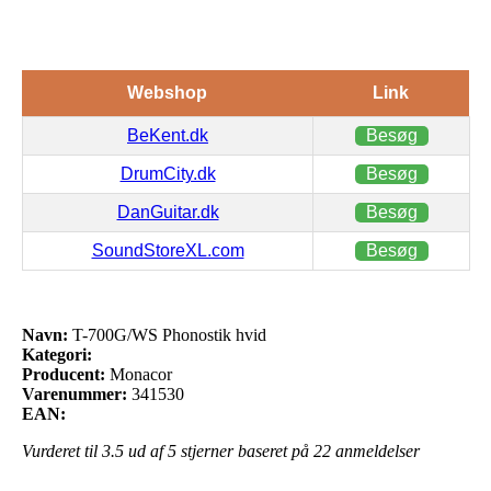
Webshop
Link
BeKent.dk
Besøg
DrumCity.dk
Besøg
DanGuitar.dk
Besøg
SoundStoreXL.com
Besøg
Navn:
T-700G/WS Phonostik hvid
Kategori:
Producent:
Monacor
Varenummer:
341530
EAN:
Vurderet til
3.5
ud af 5 stjerner baseret på
22
anmeldelser