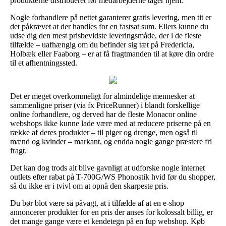
produkterne distribueret før medarbejderne tager hjem.
Nogle forhandlere på nettet garanterer gratis levering, men tit er
det påkrævet at der handles for en fastsat sum. Ellers kunne du
udse dig den mest prisbevidste leveringsmåde, der i de fleste
tilfælde – uafhængig om du befinder sig tæt på Fredericia,
Holbæk eller Faaborg – er at få fragtmanden til at køre din ordre
til et afhentningssted.
Det er meget overkommeligt for almindelige mennesker at
sammenligne priser (via fx PriceRunner) i blandt forskellige
online forhandlere, og derved har de fleste Monacor online
webshops ikke kunne lade være med at reducere priserne på en
række af deres produkter – til piger og drenge, men også til
mænd og kvinder – markant, og endda nogle gange præstere fri
fragt.
Det kan dog trods alt blive gavnligt at udforske nogle internet
outlets efter rabat på T-700G/WS Phonostik hvid før du shopper,
så du ikke er i tvivl om at opnå den skarpeste pris.
Du bør blot være så påvagt, at i tilfælde af at en e-shop
annoncerer produkter for en pris der anses for kolossalt billig, er
det mange gange være et kendetegn på en fup webshop. Køb