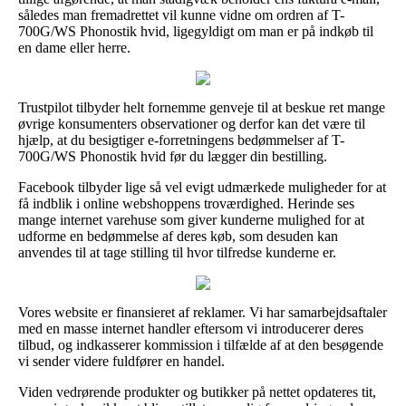
således man fremadrettet vil kunne vidne om ordren af T-
700G/WS Phonostik hvid, ligegyldigt om man er på indkøb til
en dame eller herre.
Trustpilot tilbyder helt fornemme genveje til at beskue ret mange
øvrige konsumenters observationer og derfor kan det være til
hjælp, at du besigtiger e-forretningens bedømmelser af T-
700G/WS Phonostik hvid før du lægger din bestilling.
Facebook tilbyder lige så vel evigt udmærkede muligheder for at
få indblik i online webshoppens troværdighed. Herinde ses
mange internet varehuse som giver kunderne mulighed for at
udforme en bedømmelse af deres køb, som desuden kan
anvendes til at tage stilling til hvor tilfredse kunderne er.
Vores website er finansieret af reklamer. Vi har samarbejdsaftaler
med en masse internet handler eftersom vi introducerer deres
tilbud, og indkasserer kommission i tilfælde af at den besøgende
vi sender videre fuldfører en handel.
Viden vedrørende produkter og butikker på nettet opdateres tit,