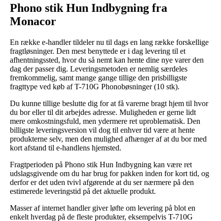
Phono stik Hun Indbygning fra
Monacor
En række e-handler tildeler nu til dags en lang række forskellige
fragtløsninger. Den mest benyttede er i dag levering til et
afhentningssted, hvor du så nemt kan hente dine nye varer den
dag der passer dig. Leveringsmetoden er nemlig særdeles
fremkommelig, samt mange gange tillige den prisbilligste
fragttype ved køb af T-710G Phonobøsninger (10 stk).
Du kunne tillige beslutte dig for at få varerne bragt hjem til hvor
du bor eller til dit arbejdes adresse. Muligheden er gerne lidt
mere omkostningsfuld, men ydermere ret uproblematisk. Den
billigste leveringsversion vil dog til enhver tid være at hente
produkterne selv, men den mulighed afhænger af at du bor med
kort afstand til e-handlens hjemsted.
Fragtperioden på Phono stik Hun Indbygning kan være ret
udslagsgivende om du har brug for pakken inden for kort tid, og
derfor er det uden tvivl afgørende at du ser nærmere på den
estimerede leveringstid på det aktuelle produkt.
Masser af internet handler giver løfte om levering på blot en
enkelt hverdag på de fleste produkter, eksempelvis T-710G