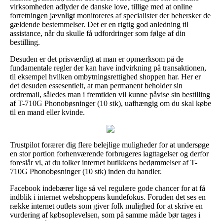
virksomheden adlyder de danske love, tillige med at online
forretningen jævnligt monitoreres af specialister der behersker de
gældende bestemmelser. Det er en rigtig god anledning til
assistance, når du skulle få udfordringer som følge af din
bestilling.
Desuden er det prisværdigt at man er opmærksom på de
fundamentale regler der kan have indvirkning på transaktionen,
til eksempel hvilken ombytningsrettighed shoppen har. Her er
det desuden essesentielt, at man permanent beholder sin
ordremail, således man i fremtiden vil kunne påvise sin bestilling
af T-710G Phonobøsninger (10 stk), uafhængig om du skal købe
til en mand eller kvinde.
Trustpilot forærer dig flere belejlige muligheder for at undersøge
en stor portion forhenværende forbrugeres iagttagelser og derfor
foreslår vi, at du tolker internet butikkens bedømmelser af T-
710G Phonobøsninger (10 stk) inden du handler.
Facebook indebærer lige så vel regulære gode chancer for at få
indblik i internet webshoppens kundefokus. Foruden det ses en
række internet outlets som giver folk mulighed for at skrive en
vurdering af købsoplevelsen, som på samme måde bør tages i