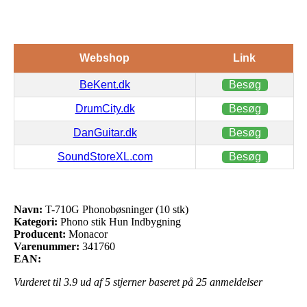
Webshop
Link
BeKent.dk
Besøg
DrumCity.dk
Besøg
DanGuitar.dk
Besøg
SoundStoreXL.com
Besøg
Navn:
T-710G Phonobøsninger (10 stk)
Kategori:
Phono stik Hun Indbygning
Producent:
Monacor
Varenummer:
341760
EAN:
Vurderet til
3.9
ud af 5 stjerner baseret på
25
anmeldelser