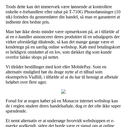
Trods dette kan det immervæk være lønnende at kontrollere
enkelte e-forhandlere efter rabat på T-710G Phonobøsninger (10
stk) forinden du gennemfører din handel, så man er garanteret at
indhente den bedste pris.
Man bør ikke desto mindre være opmærksom på, at i tilfælde af
at en e-handler annoncerer deres produkter til en udsalgspris der
virker uforståeligt tiltalende, så kan det mange gange være et
kendetegn på en uærlig online webshop. Køb med betalingskort
er heldigvis omsluttet af en lov, som dækker dig som kunde
overfor falske shops på nettet.
Vi tilråder bestillinger med kort eller MobilePay. Som en
alternativ mulighed bør du drage nytte af et tilbud som
eksempelvis ViaBill, i tilfælde af at du har til hensigt at afbetale
beløbet over flere uger.
Forud for at nogen køber på en Monacor internet webshop kan
de i reglen studere deres handelsaftale, dog er det ofte ikke super
spændende.
Et nemt alternativ er at undersøge hvorvidt webshoppen er e-
mærke godkendt, siden det burde være et signal om at online