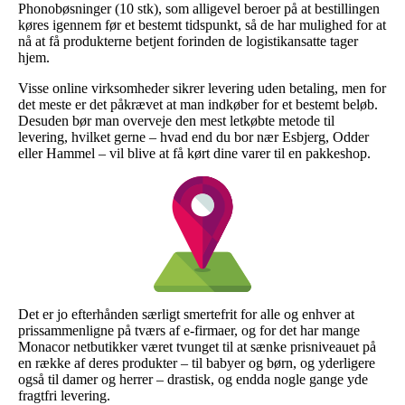
Phonobøsninger (10 stk), som alligevel beroer på at bestillingen
køres igennem før et bestemt tidspunkt, så de har mulighed for at
nå at få produkterne betjent forinden de logistikansatte tager
hjem.
Visse online virksomheder sikrer levering uden betaling, men for
det meste er det påkrævet at man indkøber for et bestemt beløb.
Desuden bør man overveje den mest letkøbte metode til
levering, hvilket gerne – hvad end du bor nær Esbjerg, Odder
eller Hammel – vil blive at få kørt dine varer til en pakkeshop.
Det er jo efterhånden særligt smertefrit for alle og enhver at
prissammenligne på tværs af e-firmaer, og for det har mange
Monacor netbutikker været tvunget til at sænke prisniveauet på
en række af deres produkter – til babyer og børn, og yderligere
også til damer og herrer – drastisk, og endda nogle gange yde
fragtfri levering.