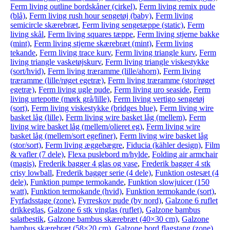
Ferm living outline bordskåner (cirkel)
,
Ferm living remix pude
(blå)
,
Ferm living rush hour sengetøj (baby)
,
Ferm living
semicircle skærebræt
,
Ferm living sengetæppe (static)
,
Ferm
living skål
,
Ferm living squares tæppe
,
Ferm living stjerne bakke
(mint)
,
Ferm living stjerne skærebræt (mint)
,
Ferm living
tekande
,
Ferm living trace kurv
,
Ferm living triangle kurv
,
Ferm
living triangle vasketøjskurv
,
Ferm living triangle viskestykke
(sort/hvid)
,
Ferm living træramme (lille/ahorn)
,
Ferm living
træramme (lille/røget egetræ)
,
Ferm living træramme (stor/røget
egetræ)
,
Ferm living ugle pude
,
Ferm living uro seaside
,
Ferm
living urtepotte (mørk grå/lille)
,
Ferm living vertigo sengetøj
(sort)
,
Ferm living viskestykke (bridges blue)
,
Ferm living wire
basket låg (lille)
,
Ferm living wire basket låg (mellem)
,
Ferm
living wire basket låg (mellem/olieret eg)
,
Ferm living wire
basket låg (mellem/sort egefiner)
,
Ferm living wire basket låg
(stor/sort)
,
Ferm living æggebægre
,
Fiducia (kähler design)
,
Film
& vafler (7 dele)
,
Flexa puslebord m/hylde
,
Folding air armchair
(magis)
,
Frederik bagger 4 glas og vase
,
Frederik bagger 4 stk
crisy lowball
,
Frederik bagger serie (4 dele)
,
Funktion ostesæt (4
dele)
,
Funktion pumpe termokande
,
Funktion slowjuicer (150
watt)
,
Funktion termokande (hvid)
,
Funktion termokande (sort)
,
Fyrfadsstage (zone)
,
Fyrreskov pude (by nord)
,
Galzone 6 ruflet
drikkeglas
,
Galzone 6 stk vinglas (ruflet)
,
Galzone bambus
salatbestik
,
Galzone bambus skærebræt (40×30 cm)
,
Galzone
bambus skærebræt (58×20 cm)
,
Galzone bord flagstang (zone)
,