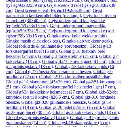
Gejst sceene b reol (lys eg/119x93x39 cm)
,
Gejst sceene c reol
(lys eg/93x82x39 cm)
,
Gejst sceene d reol (lys eg/183x82x39
cm)
,
Gejst sceene e reol (lys eg/119x93x39 cm)
,
Gejst
transmission køkkenrulleholder (mahogni)
,
Gejst transmission
skærebræt (30×40 cm)
,
Gejst underground knagerække
(eg/hvid/59x33x15 cm)
,
Gejst underground knagerække
(eg/sort/59x33x15 cm)
,
Gejst underground knagerække (sort
eg/sort/59x33x15 cm)
,
Gingko maxi kube vækkeur (alu)
,
Gingko musik click clock (eg)
,
Gingko slab vækkeur (teak)
,
Global forklæde & grillhandske (sort/onesize)
,
Global g-13
forskærergaffel buet (16 cm)
,
Global g-18 filetkniv bred
fleksibel (24 cm)
,
Global g-3 forskærekniv (21 cm)
,
Global g-4
kokkekniv (18 cm)
,
Global g-42/41 knivmagnet (41 cm)
,
Global
g-5 grøntsagskniv (18 cm)
,
Global g-58 kokkekniv spids (16
cm)
,
Global g-777/ms5/o&m keramisk slibesten
,
Global g-9
brødkniv (22 cm)
,
Global g-91/sb knivsliber m/stålhåndtag
,
Global g/cb1 skærebræt (45×30 cm)
,
Global g42/51 knivmagnet
(51 cm)
,
Global gf-24 forskærergaffel helsmedet lige (17 cm)
,
Global gf-34 kokkekniv helsmedet (27 cm)
,
Global gkb-52/cbr
knivblok sort til 9 knive (h26,5 cm)
,
Global gkt-010 forklæde
onesize
,
Global gkt-020 grillhandske onesize
,
Global gs-14
brødkniv (18 cm)
,
Global gs-26 palet m/riller (15 cm)
,
Global
gs-28 madpincet (30 cm)
,
Global gs-3 kokkekniv spids (13 cm)
,
Global gs-5 grøntsagskniv (14 cm)
,
Global gs-91 grøntsagskniv
grantonskærer (14 cm)
,
Global gsf-18 skaldyrskniv (5 cm)
,