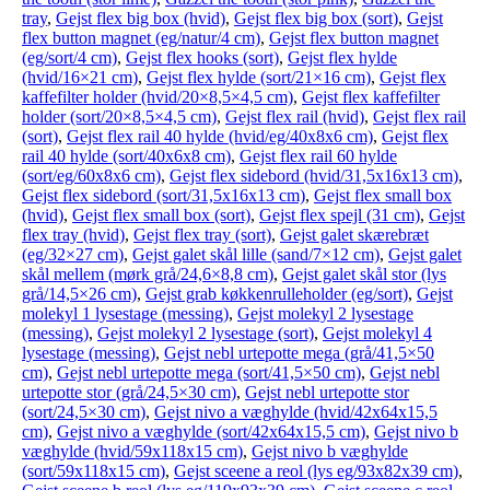
tray
,
Gejst flex big box (hvid)
,
Gejst flex big box (sort)
,
Gejst
flex button magnet (eg/natur/4 cm)
,
Gejst flex button magnet
(eg/sort/4 cm)
,
Gejst flex hooks (sort)
,
Gejst flex hylde
(hvid/16×21 cm)
,
Gejst flex hylde (sort/21×16 cm)
,
Gejst flex
kaffefilter holder (hvid/20×8,5×4,5 cm)
,
Gejst flex kaffefilter
holder (sort/20×8,5×4,5 cm)
,
Gejst flex rail (hvid)
,
Gejst flex rail
(sort)
,
Gejst flex rail 40 hylde (hvid/eg/40x8x6 cm)
,
Gejst flex
rail 40 hylde (sort/40x6x8 cm)
,
Gejst flex rail 60 hylde
(sort/eg/60x8x6 cm)
,
Gejst flex sidebord (hvid/31,5x16x13 cm)
,
Gejst flex sidebord (sort/31,5x16x13 cm)
,
Gejst flex small box
(hvid)
,
Gejst flex small box (sort)
,
Gejst flex spejl (31 cm)
,
Gejst
flex tray (hvid)
,
Gejst flex tray (sort)
,
Gejst galet skærebræt
(eg/32×27 cm)
,
Gejst galet skål lille (sand/7×12 cm)
,
Gejst galet
skål mellem (mørk grå/24,6×8,8 cm)
,
Gejst galet skål stor (lys
grå/14,5×26 cm)
,
Gejst grab køkkenrulleholder (eg/sort)
,
Gejst
molekyl 1 lysestage (messing)
,
Gejst molekyl 2 lysestage
(messing)
,
Gejst molekyl 2 lysestage (sort)
,
Gejst molekyl 4
lysestage (messing)
,
Gejst nebl urtepotte mega (grå/41,5×50
cm)
,
Gejst nebl urtepotte mega (sort/41,5×50 cm)
,
Gejst nebl
urtepotte stor (grå/24,5×30 cm)
,
Gejst nebl urtepotte stor
(sort/24,5×30 cm)
,
Gejst nivo a væghylde (hvid/42x64x15,5
cm)
,
Gejst nivo a væghylde (sort/42x64x15,5 cm)
,
Gejst nivo b
væghylde (hvid/59x118x15 cm)
,
Gejst nivo b væghylde
(sort/59x118x15 cm)
,
Gejst sceene a reol (lys eg/93x82x39 cm)
,