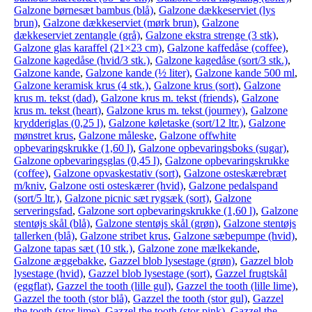
Galzone børnesæt bambus (blå)
,
Galzone dækkeserviet (lys
brun)
,
Galzone dækkeserviet (mørk brun)
,
Galzone
dækkeserviet zentangle (grå)
,
Galzone ekstra strenge (3 stk)
,
Galzone glas karaffel (21×23 cm)
,
Galzone kaffedåse (coffee)
,
Galzone kagedåse (hvid/3 stk.)
,
Galzone kagedåse (sort/3 stk.)
,
Galzone kande
,
Galzone kande (½ liter)
,
Galzone kande 500 ml
,
Galzone keramisk krus (4 stk.)
,
Galzone krus (sort)
,
Galzone
krus m. tekst (dad)
,
Galzone krus m. tekst (friends)
,
Galzone
krus m. tekst (heart)
,
Galzone krus m. tekst (journey)
,
Galzone
krydderiglas (0,25 l)
,
Galzone køletaske (sort/12 ltr.)
,
Galzone
mønstret krus
,
Galzone måleske
,
Galzone offwhite
opbevaringskrukke (1,60 l)
,
Galzone opbevaringsboks (sugar)
,
Galzone opbevaringsglas (0,45 l)
,
Galzone opbevaringskrukke
(coffee)
,
Galzone opvaskestativ (sort)
,
Galzone osteskærebræt
m/kniv
,
Galzone osti osteskærer (hvid)
,
Galzone pedalspand
(sort/5 ltr.)
,
Galzone picnic sæt rygsæk (sort)
,
Galzone
serveringsfad
,
Galzone sort opbevaringskrukke (1,60 l)
,
Galzone
stentøjs skål (blå)
,
Galzone stentøjs skål (grøn)
,
Galzone stentøjs
tallerken (blå)
,
Galzone stribet krus
,
Galzone sæbepumpe (hvid)
,
Galzone tapas sæt (10 stk.)
,
Galzone zone mælkekande
,
Galzone æggebakke
,
Gazzel blob lysestage (grøn)
,
Gazzel blob
lysestage (hvid)
,
Gazzel blob lysestage (sort)
,
Gazzel frugtskål
(eggflat)
,
Gazzel the tooth (lille gul)
,
Gazzel the tooth (lille lime)
,
Gazzel the tooth (stor blå)
,
Gazzel the tooth (stor gul)
,
Gazzel
the tooth (stor lime)
,
Gazzel the tooth (stor pink)
,
Gazzel the