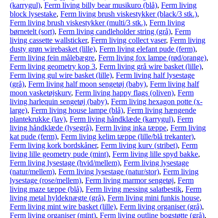
(karrygul)
,
Ferm living billy bear musikuro (blå)
,
Ferm living
block lysestake
,
Ferm living brush viskestykker (black/3 stk.)
,
Ferm living brush viskestykker (multi/3 stk.)
,
Ferm living
børnetelt (sort)
,
Ferm living candleholder string (grå)
,
Ferm
living cassette wallsticker
,
Ferm living collect vaser
,
Ferm living
dusty grøn wirebasket (lille)
,
Ferm living elefant pude (ferm)
,
Ferm living fein målebægre
,
Ferm living fox lampe (rød/orange)
,
Ferm living geometry kop 3
,
Ferm living grå wire basket (lille)
,
Ferm living gul wire basket (lille)
,
Ferm living half lysestage
(grå)
,
Ferm living half moon sengetøj (baby)
,
Ferm living half
moon vasketøjskurv
,
Ferm living happy flags (oliven)
,
Ferm
living harlequin sengetøj (baby)
,
Ferm living hexagon potte (x-
large)
,
Ferm living house lampe (blå)
,
Ferm living hængende
plantekrukke (lav)
,
Ferm living håndklæde (karrygul)
,
Ferm
living håndklæde (lysegrå)
,
Ferm living inka tæppe
,
Ferm living
kat pude (ferm)
,
Ferm living kelim tæppe (lille/blå trekanter)
,
Ferm living kork bordskåner
,
Ferm living kurv (stribet)
,
Ferm
living lille geometry pude (mint)
,
Ferm living lille spyd bakke
,
Ferm living lysestage (hvid/mellem)
,
Ferm living lysestage
(natur/mellem)
,
Ferm living lysestage (natur/stor)
,
Ferm living
lysestage (rose/mellem)
,
Ferm living marmor sengetøj
,
Ferm
living maze tæppe (blå)
,
Ferm living messing salatbestik
,
Ferm
living metal hyldeknægte (grå)
,
Ferm living mini funkis house
,
Ferm living mint wire basket (lille)
,
Ferm living organiser (grå)
,
Ferm living organiser (mint)
,
Ferm living outline bogstøtte (grå)
,