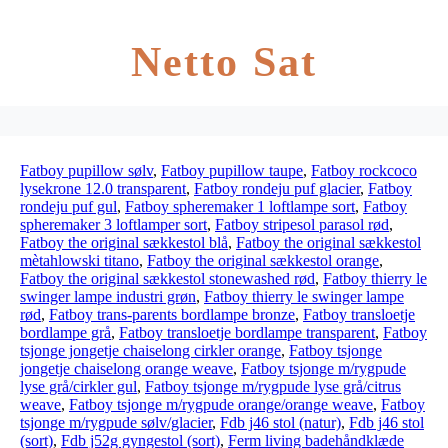
Netto Sat
Fatboy pupillow sølv
,
Fatboy pupillow taupe
,
Fatboy rockcoco
lysekrone 12.0 transparent
,
Fatboy rondeju puf glacier
,
Fatboy
rondeju puf gul
,
Fatboy spheremaker 1 loftlampe sort
,
Fatboy
spheremaker 3 loftlamper sort
,
Fatboy stripesol parasol rød
,
Fatboy the original sækkestol blå
,
Fatboy the original sækkestol
mètahlowski titano
,
Fatboy the original sækkestol orange
,
Fatboy the original sækkestol stonewashed rød
,
Fatboy thierry le
swinger lampe industri grøn
,
Fatboy thierry le swinger lampe
rød
,
Fatboy trans-parents bordlampe bronze
,
Fatboy transloetje
bordlampe grå
,
Fatboy transloetje bordlampe transparent
,
Fatboy
tsjonge jongetje chaiselong cirkler orange
,
Fatboy tsjonge
jongetje chaiselong orange weave
,
Fatboy tsjonge m/rygpude
lyse grå/cirkler gul
,
Fatboy tsjonge m/rygpude lyse grå/citrus
weave
,
Fatboy tsjonge m/rygpude orange/orange weave
,
Fatboy
tsjonge m/rygpude sølv/glacier
,
Fdb j46 stol (natur)
,
Fdb j46 stol
(sort)
,
Fdb j52g gyngestol (sort)
,
Ferm living badehåndklæde