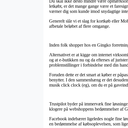
Du skal ikke desto mindre være opmærksom på,
letkøbt, er det mange gange være et faresign
værner dig som kunde imod snydagtige inter
Generelt slår vi et slag for kortkøb eller M
afbetale beløbet af flere omgange.
Inden folk shopper hos en Gingko forretning
Alternativet er at kigge om internet virksom
og at e-butikken nu og da efterses af jurist
problemstillinger i forbindelse med din hand
Foruden dette er det smart at køber er påpa
benytter. I den sammenhæng er det desuden e
musik click clock (eg), om du er på gaveindk
Trustpilot byder på immervæk fine løsninger 
klogere på webshoppens bedømmelser af Gin
Facebook indebærer ligeledes nogle fine løsn
en bedømmelse af købsoplevelsen, som ligeled