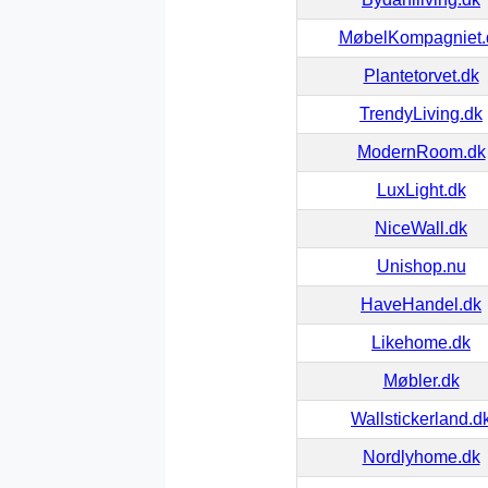
MøbelKompagniet.
Plantetorvet.dk
TrendyLiving.dk
ModernRoom.dk
LuxLight.dk
NiceWall.dk
Unishop.nu
HaveHandel.dk
Likehome.dk
Møbler.dk
Wallstickerland.d
Nordlyhome.dk