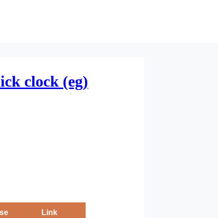
ck clock (eg)
se
Link