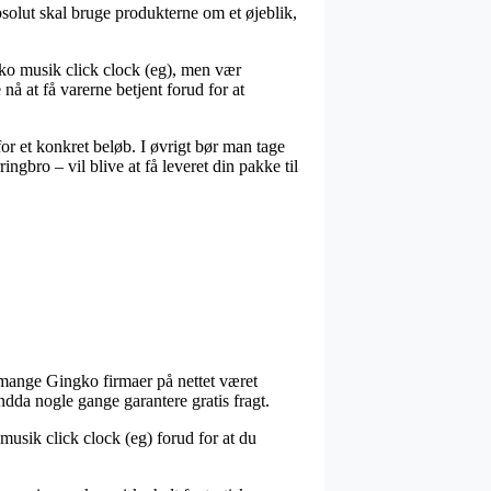
olut skal bruge produkterne om et øjeblik,
gko musik click clock (eg), men vær
nå at få varerne betjent forud for at
for et konkret beløb. I øvrigt bør man tage
gbro – vil blive at få leveret din pakke til
r mange Gingko firmaer på nettet været
ndda nogle gange garantere gratis fragt.
 musik click clock (eg) forud for at du