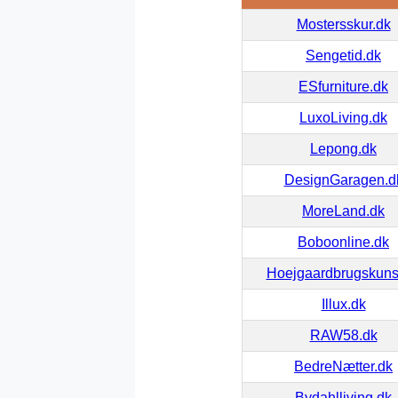
Mostersskur.dk
Sengetid.dk
ESfurniture.dk
LuxoLiving.dk
Lepong.dk
DesignGaragen.d
MoreLand.dk
Boboonline.dk
Hoejgaardbrugskuns
Illux.dk
RAW58.dk
BedreNætter.dk
Bydahlliving.dk