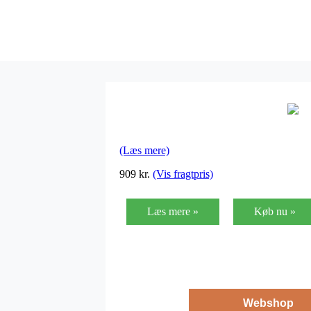
(Læs mere)
909
kr.
(Vis fragtpris)
Læs mere »
Køb nu »
Webshop