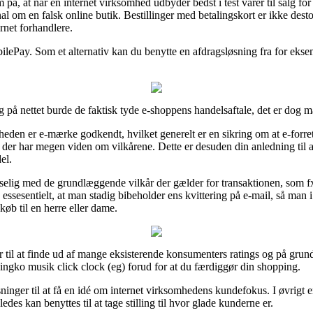
 at når en internet virksomhed udbyder bedst i test varer til salg for 
al om en falsk online butik. Bestillinger med betalingskort er ikke desto
net forhandlere.
obilePay. Som et alternativ kan du benytte en afdragsløsning fra for eksem
 på nettet burde de faktisk tyde e-shoppens handelsaftale, det er dog m
heden er e-mærke godkendt, hvilket generelt er en sikring om at e-forret
er der har megen viden om vilkårene. Dette er desuden din anledning til 
el.
sselig med de grundlæggende vilkår der gælder for transaktionen, som 
ssesentielt, at man stadig bibeholder ens kvittering på e-mail, så man 
øb til en herre eller dame.
til at finde ud af mange eksisterende konsumenters ratings og på grund af
gko musik click clock (eg) forud for at du færdiggør din shopping.
inger til at få en idé om internet virksomhedens kundefokus. I øvrigt e
es kan benyttes til at tage stilling til hvor glade kunderne er.