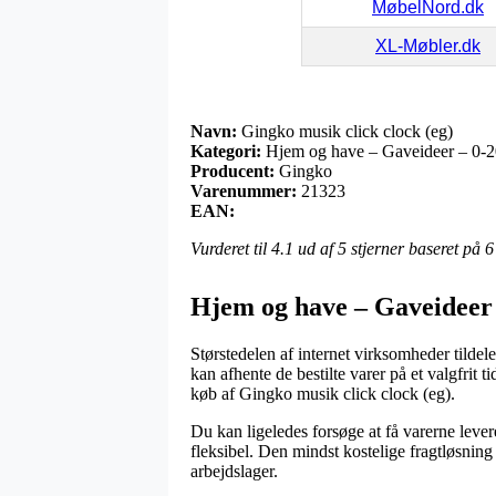
MøbelNord.dk
XL-Møbler.dk
Navn:
Gingko musik click clock (eg)
Kategori:
Hjem og have – Gaveideer – 0-20
Producent:
Gingko
Varenummer:
21323
EAN:
Vurderet til
4.1
ud af 5 stjerner baseret på
6
Hjem og have – Gaveideer –
Størstedelen af internet virksomheder tildele
kan afhente de bestilte varer på et valgfrit
køb af Gingko musik click clock (eg).
Du kan ligeledes forsøge at få varerne levere
fleksibel. Den mindst kostelige fragtløsnin
arbejdslager.