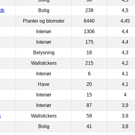
dk
Bolig
239
4,5
Planter og blomster
6440
4,45
Interiør
1306
4,4
Interiør
175
4,4
Belysning
18
4,3
Wallstickers
215
4,2
Interiør
6
4,1
Have
20
4,1
Interiør
15
4
Interiør
87
3,9
k
Wallstickers
59
3,9
Bolig
41
3,8