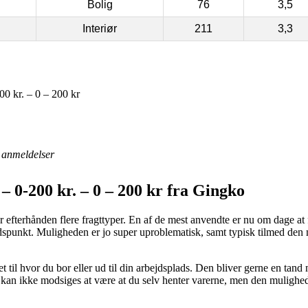
Bolig
76
3,5
Interiør
211
3,3
0 kr. – 0 – 200 kr
anmeldelser
 0-200 kr. – 0 – 200 kr fra Gingko
r efterhånden flere fragttyper. En af de mest anvendte er nu om dage at f
 tidspunkt. Muligheden er jo super uproblematisk, samt typisk tilmed den
t til hvor du bor eller ud til din arbejdsplads. Den bliver gerne en tand 
g kan ikke modsiges at være at du selv henter varerne, men den mulighe