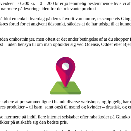
eideer – 0-200 kr. – 0 – 200 kr er jo temmelig bestemmende hvis vi abs
r nærmere på leveringstiden for det relevante produkt.
g på blot en enkelt hverdag på deres favorit varenumre, eksempelvis Gin
s forud for et angivent tidspunkt, således at de har udsigt til at kunne 
 uden omkostninger, men oftest er det under betingelse af at du shopper 
st – uden hensyn til om man opholder sig ved Odense, Odder eller Bjerrin
for købere at prissammenligne i blandt diverse webshops, og følgelig ha
res produkter – til børn, samt også til mænd og kvinder – drastisk, og e
t se nærmere på indtil flere internet selskaber efter rabatkoder på Gingko
ikker på at skaffe sig den bedste pris.