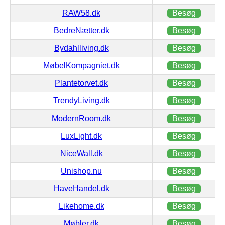
RAW58.dk
Besøg
BedreNætter.dk
Besøg
Bydahlliving.dk
Besøg
MøbelKompagniet.dk
Besøg
Plantetorvet.dk
Besøg
TrendyLiving.dk
Besøg
ModernRoom.dk
Besøg
LuxLight.dk
Besøg
NiceWall.dk
Besøg
Unishop.nu
Besøg
HaveHandel.dk
Besøg
Likehome.dk
Besøg
Møbler.dk
Besøg