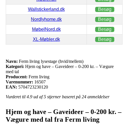
Wallstickerland.dk
Besøg
Nordlyhome.dk
Besøg
MøbelNord.dk
Besøg
XL-Møbler.dk
Besøg
Navn:
Ferm living lysestage (hvid/mellem)
Kategori:
Hjem og have – Gaveideer – 0-200 kr. – Vægure
med tal
Producent:
Ferm living
Varenummer:
16507
EAN:
5704723230120
Vurderet til
4.9
ud af 5 stjerner baseret på
24
anmeldelser
Hjem og have – Gaveideer – 0-200 kr. –
Vægure med tal fra Ferm living