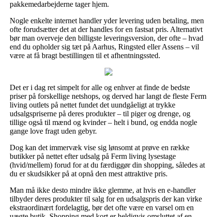
pakkemedarbejderne tager hjem.
Nogle enkelte internet handler yder levering uden betaling, men
ofte forudsætter det at der handles for en fastsat pris. Alternativt
bør man overveje den billigste leveringsversion, der ofte – hvad
end du opholder sig tæt på Aarhus, Ringsted eller Assens – vil
være at få bragt bestillingen til et afhentningssted.
Det er i dag ret simpelt for alle og enhver at finde de bedste
priser på forskellige netshops, og derved har langt de fleste Ferm
living outlets på nettet fundet det uundgåeligt at trykke
udsalgspriserne på deres produkter – til piger og drenge, og
tillige også til mænd og kvinder – helt i bund, og endda nogle
gange love fragt uden gebyr.
Dog kan det immervæk vise sig lønsomt at prøve en række
butikker på nettet efter udsalg på Ferm living lysestage
(hvid/mellem) forud for at du færdiggør din shopping, således at
du er skudsikker på at opnå den mest attraktive pris.
Man må ikke desto mindre ikke glemme, at hvis en e-handler
tilbyder deres produkter til salg for en udsalgspris der kan virke
ekstraordinært fordelagtig, bør det ofte være en varsel om en
uægte butik. Shopping med kort er heldigvis omsluttet af en