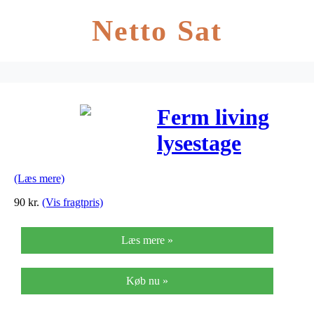
Netto Sat
Ferm living
lysestage
(hvid/mellem)
(Læs mere)
90
kr.
(Vis fragtpris)
Læs mere »
Køb nu »