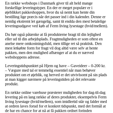
En række webshops i Danmark giver til alt held mange
forskellige leveringstyper. En der er meget populær er i
øjeblikket pakkeshoppen, hvor du så nemt kan hente din
bestilling lige præcis når det passer ind i din kalender. Denne er
nemlig ekstremt let gængelig, samt tit endda den mest betalelige
leveringsudgave ved køb af Ferm living lysestage (hvid/mellem).
Du bør også påtænke at få produkterne bragt til din lejlighed
eller ud til din arbejdsplads. Fragtmuligheden er som oftest en
anelse mere omkostningsfuld, men tillige ret så praktisk. Den
mest letkøbte form for fragt vil dog altid være selv at hente
pakken, men den mulighed afhænger af at du er nærved
webshoppens adresse.
Leveringstidspunktet på Hjem og have – Gaveideer – 0-200 kr.
– Vægure med tal er temmelig essentiel når man behøver
produktet om et øjeblik, og herved er det utvivlsomt på sin plads
at man kigger nærmere på leveringstiden på det relevante
produkt.
En række online varehuse præsterer muligheden for dag-til-dag
levering på en lang række af deres produkter, eksempelvis Ferm
living lysestage (hvid/mellem), som imidlertid står og falder med
at ordren laves forud for et konkret tidspunkt, med det formål at
de har en chance for at nå at få pakken ordnet forinden