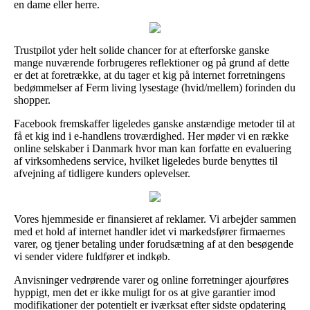
en dame eller herre.
Trustpilot yder helt solide chancer for at efterforske ganske
mange nuværende forbrugeres reflektioner og på grund af dette
er det at foretrække, at du tager et kig på internet forretningens
bedømmelser af Ferm living lysestage (hvid/mellem) forinden du
shopper.
Facebook fremskaffer ligeledes ganske anstændige metoder til at
få et kig ind i e-handlens troværdighed. Her møder vi en række
online selskaber i Danmark hvor man kan forfatte en evaluering
af virksomhedens service, hvilket ligeledes burde benyttes til
afvejning af tidligere kunders oplevelser.
Vores hjemmeside er finansieret af reklamer. Vi arbejder sammen
med et hold af internet handler idet vi markedsfører firmaernes
varer, og tjener betaling under forudsætning af at den besøgende
vi sender videre fuldfører et indkøb.
Anvisninger vedrørende varer og online forretninger ajourføres
hyppigt, men det er ikke muligt for os at give garantier imod
modifikationer der potentielt er iværksat efter sidste opdatering