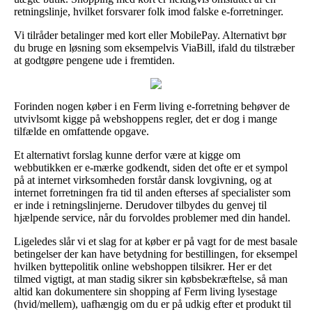
retningslinje, hvilket forsvarer folk imod falske e-forretninger.
Vi tilråder betalinger med kort eller MobilePay. Alternativt bør
du bruge en løsning som eksempelvis ViaBill, ifald du tilstræber
at godtgøre pengene ude i fremtiden.
Forinden nogen køber i en Ferm living e-forretning behøver de
utvivlsomt kigge på webshoppens regler, det er dog i mange
tilfælde en omfattende opgave.
Et alternativt forslag kunne derfor være at kigge om
webbutikken er e-mærke godkendt, siden det ofte er et sympol
på at internet virksomheden forstår dansk lovgivning, og at
internet forretningen fra tid til anden efterses af specialister som
er inde i retningslinjerne. Derudover tilbydes du genvej til
hjælpende service, når du forvoldes problemer med din handel.
Ligeledes slår vi et slag for at køber er på vagt for de mest basale
betingelser der kan have betydning for bestillingen, for eksempel
hvilken byttepolitik online webshoppen tilsikrer. Her er det
tilmed vigtigt, at man stadig sikrer sin købsbekræftelse, så man
altid kan dokumentere sin shopping af Ferm living lysestage
(hvid/mellem), uafhængig om du er på udkig efter et produkt til