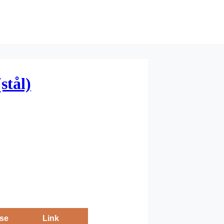
stål)
se
Link