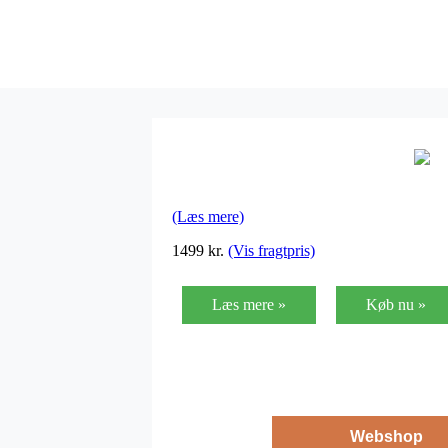
(Læs mere)
1499
kr.
(Vis fragtpris)
Læs mere »
Køb nu »
Webshop