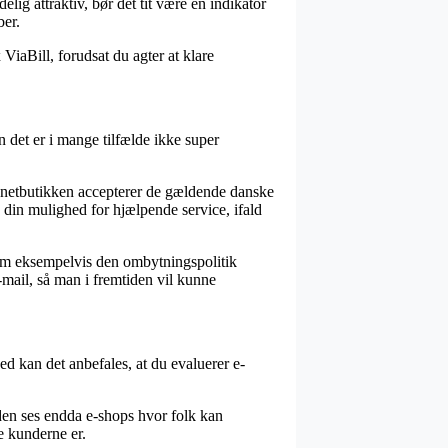
ig attraktiv, bør det tit være en indikator
ber.
ViaBill, forudsat du agter at klare
 det er i mange tilfælde ikke super
at netbutikken accepterer de gældende danske
n din mulighed for hjælpende service, ifald
 som eksempelvis den ombytningspolitik
-mail, så man i fremtiden vil kunne
ed kan det anbefales, at du evaluerer e-
uden ses endda e-shops hvor folk kan
se kunderne er.