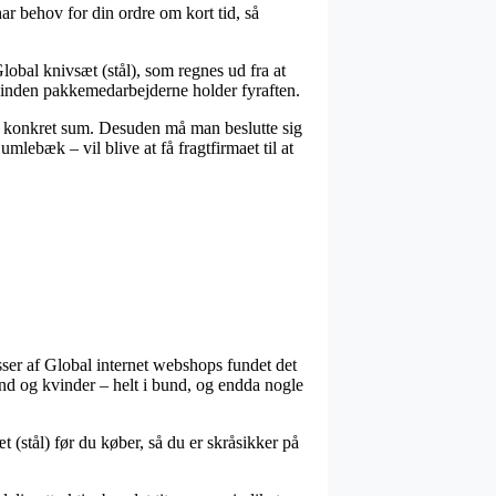
 behov for din ordre om kort tid, så
obal knivsæt (stål), som regnes ud fra at
et inden pakkemedarbejderne holder fyraften.
n konkret sum. Desuden må man beslutte sig
ebæk – vil blive at få fragtfirmaet til at
asser af Global internet webshops fundet det
ænd og kvinder – helt i bund, og endda nogle
t (stål) før du køber, så du er skråsikker på