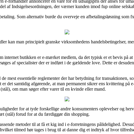
n e-forhandler annoncerer en vare for en udsalgspris der anses for umådel
 del af Indsigelsesordningen, der værner kunden imod fup online selska
betaling. Som alternativ burde du overveje en afbetalingsløsning som fx 
ndler kan man principielt granske virksomhedens handelsbetingelser, men
 om internet butikken er e-mærket medlem, da det typisk er et bevis på 
rsøges af specialister der er indført i de gældende love. Dette er desude
d de mest essentielle reglementer der har betydning for transaktionen,
et er det samtidig afgørende, at man permanent sikrer ens kvittering på e
stål), om man søger efter varer til en kvinde eller mand.
muligheder for at tyde forskellige andre konsumenters oplevelser og herv
 (stål) forud for at du færdiggør din shopping.
sende metoder til at få et kig ind i e-forretningens pålidelighed. Des
ilket tilmed bør tages i brug til at danne dig et indtryk af hvor tilfred