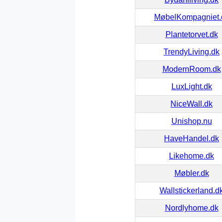
MøbelKompagniet.
Plantetorvet.dk
TrendyLiving.dk
ModernRoom.dk
LuxLight.dk
NiceWall.dk
Unishop.nu
HaveHandel.dk
Likehome.dk
Møbler.dk
Wallstickerland.d
Nordlyhome.dk