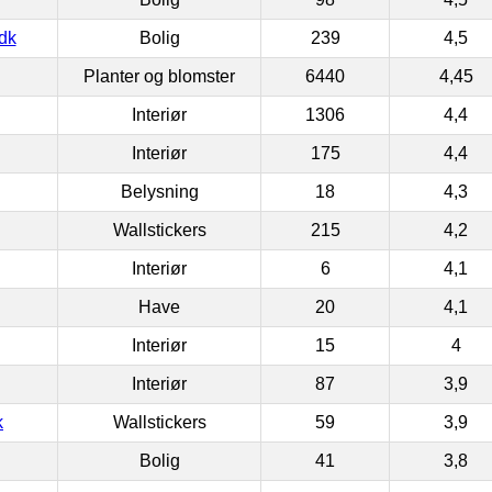
dk
Bolig
239
4,5
Planter og blomster
6440
4,45
Interiør
1306
4,4
Interiør
175
4,4
Belysning
18
4,3
Wallstickers
215
4,2
Interiør
6
4,1
Have
20
4,1
Interiør
15
4
Interiør
87
3,9
k
Wallstickers
59
3,9
Bolig
41
3,8