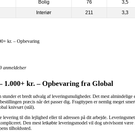
Bolig
76
3,5
Interiør
211
3,3
0+ kr. – Opbevaring
9
anmeldelser
 1.000+ kr. – Opbevaring fra Global
 stunder et bredt udvalg af leveringsmuligheder. Det mest almindelige e
bestillingen præcis når det passer dig. Fragttypen er nemlig meget sme
bal knivsæt (stål).
e levering til din lejlighed eller til adressen på dit arbejde. Leveringsme
mpliceret. Den mest letkøbte leveringsmodel vil dog utvivlsomt være 
ens tilholdssted.