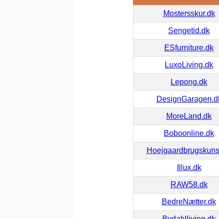
Mostersskur.dk
Sengetid.dk
ESfurniture.dk
LuxoLiving.dk
Lepong.dk
DesignGaragen.d
MoreLand.dk
Boboonline.dk
Hoejgaardbrugskuns
Illux.dk
RAW58.dk
BedreNætter.dk
Bydahlliving.dk