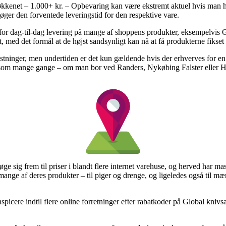
kenet – 1.000+ kr. – Opbevaring kan være ekstremt aktuel hvis man har
øger den forventede leveringstid for den respektive vare.
 for dag-til-dag levering på mange af shoppens produkter, eksempelvis Gl
æt, med det formål at de højst sandsynligt kan nå at få produkterne fiks
stninger, men undertiden er det kun gældende hvis der erhverves for e
, som mange gange – om man bor ved Randers, Nykøbing Falster eller Huml
øge sig frem til priser i blandt flere internet varehuse, og herved har m
mange af deres produkter – til piger og drenge, og ligeledes også til m
nspicere indtil flere online forretninger efter rabatkoder på Global knivsæ