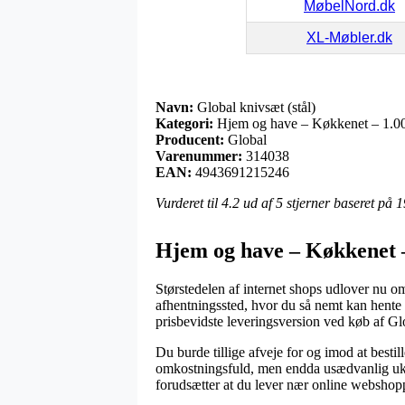
MøbelNord.dk
XL-Møbler.dk
Navn:
Global knivsæt (stål)
Kategori:
Hjem og have – Køkkenet – 1.00
Producent:
Global
Varenummer:
314038
EAN:
4943691215246
Vurderet til
4.2
ud af 5 stjerner baseret på
1
Hjem og have – Køkkenet –
Størstedelen af internet shops udlover nu om
afhentningssted, hvor du så nemt kan hente 
prisbevidste leveringsversion ved køb af Glo
Du burde tillige afveje for og imod at bestill
omkostningsfuld, men endda usædvanlig uko
forudsætter at du lever nær online webshopp