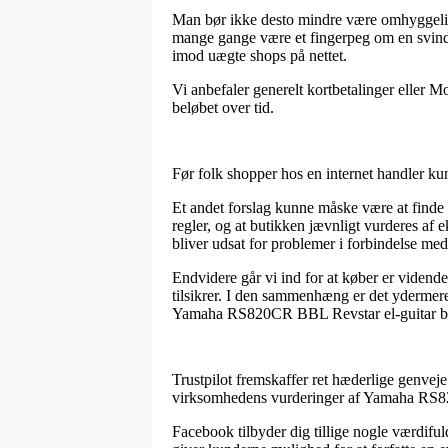
Man bør ikke desto mindre være omhyggelig 
mange gange være et fingerpeg om en svinde
imod uægte shops på nettet.
Vi anbefaler generelt kortbetalinger eller M
beløbet over tid.
Før folk shopper hos en internet handler ku
Et andet forslag kunne måske være at finde 
regler, og at butikken jævnligt vurderes af 
bliver udsat for problemer i forbindelse med
Endvidere går vi ind for at køber er vidende
tilsikrer. I den sammenhæng er det ydermere a
Yamaha RS820CR BBL Revstar el-guitar bru
Trustpilot fremskaffer ret hæderlige genveje 
virksomhedens vurderinger af Yamaha RS82
Facebook tilbyder dig tillige nogle værdiful