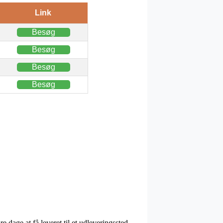
Link
Besøg
Besøg
Besøg
Besøg
e dage at få leveret til et udleveringssted,