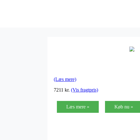
(Læs mere)
7211
kr.
(Vis fragtpris)
Læs mere »
Køb nu »