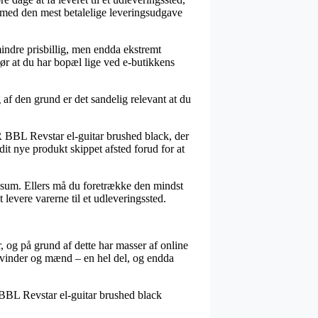
ilmed den mest betalelige leveringsudgave
mindre prisbillig, men endda ekstremt
ør at du har bopæl lige ved e-butikkens
 af den grund er det sandelig relevant at du
 BBL Revstar el-guitar brushed black, der
dit nye produkt skippet afsted forud for at
sat sum. Ellers må du foretrække den mindst
 levere varerne til et udleveringssted.
, og på grund af dette har masser af online
 kvinder og mænd – en hel del, og endda
 BBL Revstar el-guitar brushed black