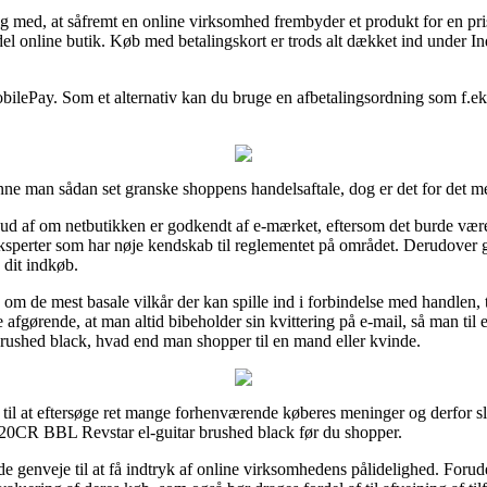
med, at såfremt en online virksomhed frembyder et produkt for en pris
l online butik. Køb med betalingskort er trods alt dækket ind under I
obilePay. Som et alternativ kan du bruge en afbetalingsordning som f.eks
nne man sådan set granske shoppens handelsaftale, dog er det for det me
ud af om netbutikken er godkendt af e-mærket, eftersom det burde være 
eksperter som har nøje kendskab til reglementet på området. Derudover giv
 dit indkøb.
 om de mest basale vilkår der kan spille ind i forbindelse med handlen, 
fgørende, at man altid bibeholder sin kvittering på e-mail, så man til en
shed black, hvad end man shopper til en mand eller kvinde.
til at eftersøge ret mange forhenværende køberes meninger og derfor slår 
0CR BBL Revstar el-guitar brushed black før du shopper.
de genveje til at få indtryk af online virksomhedens pålidelighed. Forud