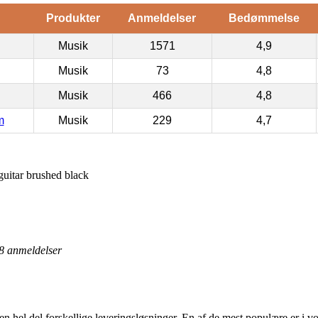
Produkter
Anmeldelser
Bedømmelse
Musik
1571
4,9
Musik
73
4,8
Musik
466
4,8
m
Musik
229
4,7
itar brushed black
8
anmeldelser
 en hel del forskellige leveringsløsninger. En af de mest populære er i vor