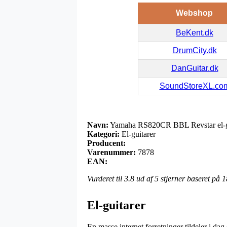
Webshop
BeKent.dk
DrumCity.dk
DanGuitar.dk
SoundStoreXL.co
Navn:
Yamaha RS820CR BBL Revstar el-gu
Kategori:
El-guitarer
Producent:
Varenummer:
7878
EAN:
Vurderet til
3.8
ud af 5 stjerner baseret på
1
El-guitarer
En masse internet forretninger tildeler i dag