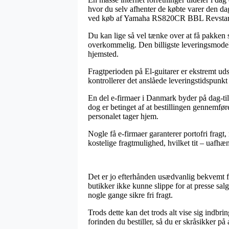
hvor du selv afhenter de købte varer den da
ved køb af Yamaha RS820CR BBL Revstar e
Du kan lige så vel tænke over at få pakken s
overkommelig. Den billigste leveringsmodel
hjemsted.
Fragtperioden på El-guitarer er ekstremt uds
kontrollerer det anslåede leveringstidspunkt
En del e-firmaer i Danmark byder på dag-t
dog er betinget af at bestillingen gennemfør
personalet tager hjem.
Nogle få e-firmaer garanterer portofri fragt
kostelige fragtmulighed, hvilket tit – uafhæn
Det er jo efterhånden usædvanlig bekvemt fo
butikker ikke kunne slippe for at presse sa
nogle gange sikre fri fragt.
Trods dette kan det trods alt vise sig ind
forinden du bestiller, så du er skråsikker på