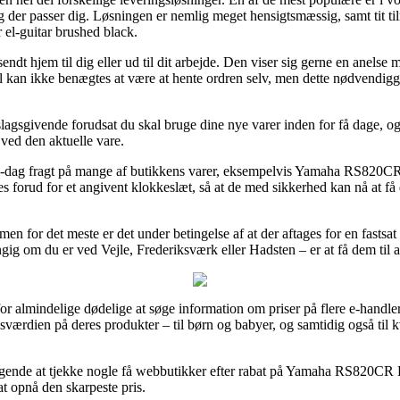
g der passer dig. Løsningen er nemlig meget hensigtsmæssig, samt tit t
l-guitar brushed black.
endt hjem til dig eller ud til dit arbejde. Den viser sig gerne en anelse 
 kan ikke benægtes at være at hente ordren selv, men dette nødvendigg
lagsgivende forudsat du skal bruge dine nye varer inden for få dage, og
 ved den aktuelle vare.
il-dag fragt på mange af butikkens varer, eksempelvis Yamaha RS820CR
es forud for et angivent klokkeslæt, så at de med sikkerhed kan nå at få 
, men for det meste er det under betingelse af at der aftages for en fast
gig om du er ved Vejle, Frederiksværk eller Hadsten – er at få dem til at
r almindelige dødelige at søge information om priser på flere e-handler
lgsværdien på deres produkter – til børn og babyer, og samtidig også til
bringende at tjekke nogle få webbutikker efter rabat på Yamaha RS820CR
 at opnå den skarpeste pris.