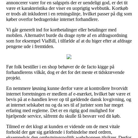
annoncerer varer for en salgspris der er uendeligt god, er det tit
være et karakteristika der viser en uoprigtig webbutik. Kortkøb
er trods alt inkluderet i en retningslinje, hvilket passer på dig som
køber overfor bedrageriske internet forhandlere.
Vi går generelt ind for kortbetalinger eller betalinger med
mobilen. Alternativt burde du drage nytte af en afdragsordning
som for eksempel ViaBill, i tilfælde af at du higer efter at afdrage
pengene ude i fremtiden.
Før folk bestiller i en shop behøver de de facto kigge på
forhandlerens vilkår, dog er det for det meste et tidskrævende
projekt.
En nemmere løsning kunne derfor være at kontrollere hvorvidt
internet forretningen er medlem af e-mærket, hvilket bør være et
bevis på at e-handlen lever op til gældende dansk lovgivning, og
at internet selskabet nu og da ses til af jurister som har meget
erfaring med reglerne. Det er en rigtig god mulighed for
hjælpende service, såfremt du skulle få besvær ved dit køb.
Tilmed er det klogt at kunden er vidende om de mest vitale
forhold der gør sig gældende i forbindelse med ordren,
eksempelvis den ombytningspolitik webshoppen tilsikrer. Derfor