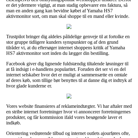
er det ydermere vigtigt, at man stadig opbevarer ens faktura, så
man en anden gang kan bevidne købet af Yamaha HS7
aktivmonitor sort, om man skal shoppe til en mand eller kvinde.
Trustpilot bringer dig aldeles pålidelige genveje til at fortolke en
stor gruppe tidligere kunders synspunkter og af den grund
tilråder vi, at du eftersøger internet shoppens kritik af Yamaha
HS7 aktivmonitor sort inden du lægger din bestilling.
Facebook giver dig lignende fuldstændig tiltalende løsninger til
at få indsigt i e-handlens popularitet. Foruden det ser vi en del
internet selskaber hvor det er muligt at sammensætte en omtale
af deres køb, som tillige bør benyttes til at danne dig et indtryk af
hvor glade kunderne er.
Vores website finansieres af reklameindtægter. Vi har aftaler med
en stribe internet forretninger hvor vi annoncerer forretningernes
produkter, og får kommission ifald vores besøgende laver et
indkøb.
Orientering vedrørende tilbud og internet outlets ajourføres ofte,