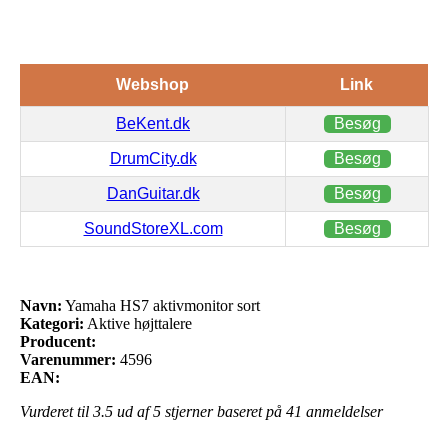
Webshop
Link
BeKent.dk
Besøg
DrumCity.dk
Besøg
DanGuitar.dk
Besøg
SoundStoreXL.com
Besøg
Navn:
Yamaha HS7 aktivmonitor sort
Kategori:
Aktive højttalere
Producent:
Varenummer:
4596
EAN:
Vurderet til
3.5
ud af 5 stjerner baseret på
41
anmeldelser