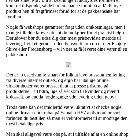
hvilket stiller krav om at bestillingen fuldbyrdes forinden et
konkret tidspunkt, så de har en chance for at nå at få dit nye
produkt hen til fragtfirmaet forud for at de pakkeansatte har
fyraften.
Nogle få webshops garanterer fragt uden omkostninger, men i
mange tilfælde kræves det at du indkøber for et præcist beløb.
Derudover bør du udse dig den mest prisbevidste metode til
levering, hvilket gerne – uden hensyn til om du er nær Esbjerg,
Skive eller Fredensborg – vil være at få leveret dine varer til en
pakkeshop.
Det er jo usædvanlig smart for folk at lave prissammenligning
fra diverse internet outlets, og ergo har utallige online
virksomheder været presset til at at presse priserne på
produkterne – til børn, lige så vel som til kvinder og mænd –
kolossalt, og endda nogle gange yde levering uden gebyr.
Trods dette kan det imidlertid være lukrativt at checke nogle
online firmaer efter rabat på Yamaha HS7 aktivmonitor sort
forinden du bestiller, så man er velinformeret til at modtage den
mest betalelige pris.
Man skal alligevel være obs på, at i tilfælde af at en online shop