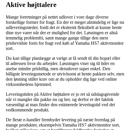
Aktive højttalere
Mange forretninger på nettet udlover i vore dage diverse
forskellige former for fragt. En der er meget almindelig er lige nu
udleveringssteder, fordi det er ekstremt fleksibelt at kunne hente
dine nye varer når der er mulighed for det. Løsningen er altså
temmelig problemfri, samt mange gange tillige den mest
prisbevidste form for fragt ved køb af Yamaha HS7 aktivmonitor
sort.
Du kan tillige planlægge at vælge at få sendt til din bopæl eller
til adressen hvor du arbejder. Løsningen viser sig til tider en
anelse mindre prisbillig, men derudover super enkel. Den
billigste leveringsmetode er utvivlsomt at hente pakken selv, men
den løsning stiller krav om at du opholder dig lige ved online
virksomhedens hjemsted.
Leveringstiden på Aktive højttalere er jo ret så udslagsgivende
når vi mangler din pakke nu og her, og derfor er det faktisk
væsentligt at man finder den estimerede leveringstid ved det
vedkommende produkt.
De fleste e-handler frembyder levering på næste hverdag på
mange produkter, eksempelvis Yamaha HS7 aktivmonitor sort,