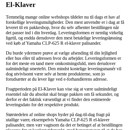
El-Klaver
Temmelig mange online webshops tildeler nu til dags et hav af
forskellige leveringsmuligheder. Den mest anvendte er i dag at få
leveret til en pakkeshop, hvor du selv afhenter bestillingen når
det passer ind i din hverdag. Leveringsformen er nemlig virkelig
ligetil, og endda derudover den mest betalelige leveringsløsning
ved køb af Yamaha CLP-625 R el-klaver palisander.
Du burde ydermere prøve at vælge afsending til din lejlighed
eller hus eller til adressen hvor du arbejder. Leveringsformen er
for det meste en tand mere omkostningsfuld, men derudover
ualmindeligt smertefri. Den mindst kostelige leveringsmanér vil
dog utvivlsomt være selv at hente produkterne, som jo
forudsætter at du lever lige ved e-forhandlerens adresse.
Fragtperioden på El-Klaver kan vise sig at være ualmindeligt
essentiel når du absolut skal bruge pakken om få sekunder, og
derfor er det faktisk væsentligt at vi finder den estimerede
leveringsdato for det respektive produkt.
Størstedelen af online shops byder på dag-til-dag fragt på
utallige varer, eksempelvis Yamaha CLP-625 R el-klaver
palisander, men vær vagtsom da det er betinget af at bestillingen