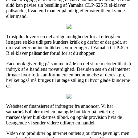
altid kan påvise sin bestilling af Yamaha CLP-625 R el-klaver
palisander, hvad end man er på udkig efter varer til en kvinde
eller mand.
Trustpilot leverer en del ærlige muligheder for at eftergå en
længere række tidligere kunders kritik og derfor er det godt, at
du evaluerer online butikkens vurderinger af Yamaha CLP-625
R el-klaver palisander forud for at du shopper.
Facebook giver dig på samme måde en del sikre metoder til at få
indtryk af e-handlens troværdighed. Desuden ses en del internet
firmaer hvor folk kan formulere en bedømmelse af deres køb,
hvilket også må bruges til at tage stilling til hvor glade kunderne
er.
Websitet er finansieret af indtægter fra annoncer. Vi har
samarbejdsaftaler med en mængde butikker på nettet og
markedsfører butikkernes tilbud, og opnår provision hvis de
besøgende vi sender videre udfører en handel.
Viden om produkter og internet outlets ajourføres jævnligt, men