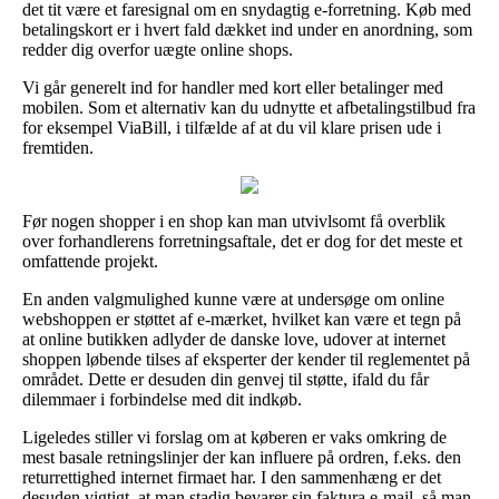
det tit være et faresignal om en snydagtig e-forretning. Køb med
betalingskort er i hvert fald dækket ind under en anordning, som
redder dig overfor uægte online shops.
Vi går generelt ind for handler med kort eller betalinger med
mobilen. Som et alternativ kan du udnytte et afbetalingstilbud fra
for eksempel ViaBill, i tilfælde af at du vil klare prisen ude i
fremtiden.
Før nogen shopper i en shop kan man utvivlsomt få overblik
over forhandlerens forretningsaftale, det er dog for det meste et
omfattende projekt.
En anden valgmulighed kunne være at undersøge om online
webshoppen er støttet af e-mærket, hvilket kan være et tegn på
at online butikken adlyder de danske love, udover at internet
shoppen løbende tilses af eksperter der kender til reglementet på
området. Dette er desuden din genvej til støtte, ifald du får
dilemmaer i forbindelse med dit indkøb.
Ligeledes stiller vi forslag om at køberen er vaks omkring de
mest basale retningslinjer der kan influere på ordren, f.eks. den
returrettighed internet firmaet har. I den sammenhæng er det
desuden vigtigt, at man stadig bevarer sin faktura e-mail, så man