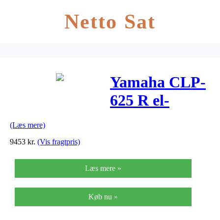
Netto Sat
Yamaha CLP-
625 R el-
klaver
(Læs mere)
palisander
9453
kr.
(Vis fragtpris)
Læs mere »
Køb nu »