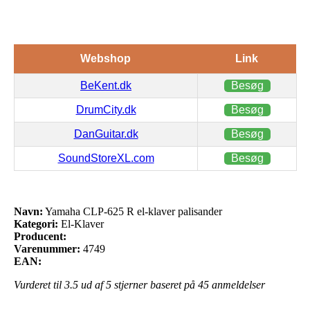
Webshop
Link
BeKent.dk
Besøg
DrumCity.dk
Besøg
DanGuitar.dk
Besøg
SoundStoreXL.com
Besøg
Navn:
Yamaha CLP-625 R el-klaver palisander
Kategori:
El-Klaver
Producent:
Varenummer:
4749
EAN:
Vurderet til
3.5
ud af 5 stjerner baseret på
45
anmeldelser