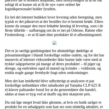
placeres før et konkret tidspunkt, med hensynstagen til at de har
udsigt til at kunne nå at få de nye varer ordnet før
logistikpersonalet holder fyraften.
En hel del internet butikker lover levering uden beregning, men
typisk er det påkrævet at der bestilles for et bestemt beløb. Ellers
kunne du snuppe den mest letkøbte løsning til levering, som i de
fleste tilfælde – uafhængig om du er tæt på Odense, Rønne eller
Fredensborg – er at få kørt dine produkter til et afhentningssted.
Det er jo særligt gnidningsløst for almindelige dødelige at
prissammenligne i blandt forskellige online outlets, og for det har
massevis af internet virksomheder ikke kunne lade være med at
trykke salgspriserne på mange af deres produkter – til piger og
drenge, og endvidere også til mænd og kvinder – voldsomt, og
endda nogle gange frembyde fragt uden omkostninger.
Men det kan imidlertid blive udbytterigt at analysere et par
forskellige netbutikker efter rabatkoder på Yamaha CLP-625 R
el-klaver palisander forud for at du gennemfører din handel,
sådan at man er tryg ved at skaffe sig den skarpeste pris.
Du må lige meget hvad ikke glemme, at hvis en butik sælger et
produkt for en udsalgspris som kan ses som ufattelig attraktiv, er