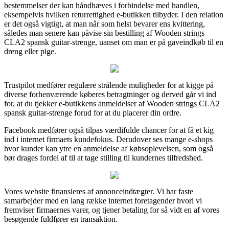
bestemmelser der kan håndhæves i forbindelse med handlen,
eksempelvis hvilken returrettighed e-butikken tilbyder. I den relation
er det også vigtigt, at man når som helst bevarer ens kvittering,
således man senere kan påvise sin bestilling af Wooden strings
CLA2 spansk guitar-strenge, uanset om man er på gaveindkøb til en
dreng eller pige.
Trustpilot medfører regulære strålende muligheder for at kigge på
diverse forhenværende køberes betragtninger og derved går vi ind
for, at du tjekker e-butikkens anmeldelser af Wooden strings CLA2
spansk guitar-strenge forud for at du placerer din ordre.
Facebook medfører også tilpas værdifulde chancer for at få et kig
ind i internet firmaets kundefokus. Derudover ses mange e-shops
hvor kunder kan ytre en anmeldelse af købsoplevelsen, som også
bør drages fordel af til at tage stilling til kundernes tilfredshed.
Vores website finansieres af annonceindtægter. Vi har faste
samarbejder med en lang række internet foretagender hvori vi
fremviser firmaernes varer, og tjener betaling for så vidt en af vores
besøgende fuldfører en transaktion.