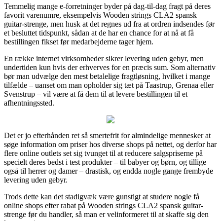
Temmelig mange e-forretninger byder på dag-til-dag fragt på deres
favorit varenumre, eksempelvis Wooden strings CLA2 spansk
guitar-strenge, men husk at det regnes ud fra at ordren indsendes før
et besluttet tidspunkt, sådan at de har en chance for at nå at få
bestillingen fikset før medarbejderne tager hjem.
En række internet virksomheder sikrer levering uden gebyr, men
undertiden kun hvis der erhverves for en præcis sum. Som alternativ
bør man udvælge den mest betalelige fragtløsning, hvilket i mange
tilfælde – uanset om man opholder sig tæt på Taastrup, Grenaa eller
Svenstrup – vil være at få dem til at levere bestillingen til et
afhentningssted.
Det er jo efterhånden ret så smertefrit for almindelige mennesker at
søge information om priser hos diverse shops på nettet, og derfor har
flere online outlets set sig tvunget til at reducere salgspriserne på
specielt deres bedst i test produkter – til babyer og børn, og tillige
også til herrer og damer – drastisk, og endda nogle gange frembyde
levering uden gebyr.
Trods dette kan det stadigvæk være gunstigt at studere nogle få
online shops efter rabat på Wooden strings CLA2 spansk guitar-
strenge før du handler, så man er velinformeret til at skaffe sig den