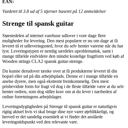
EAN:
Vurderet til
3.8
ud af 5 stjerner baseret på
12
anmeldelser
Strenge til spansk guitar
Størstedelen af internet varehuse udlover i vore dage flere
muligheder for levering. Den mest populære er nu om dage at få
leveret til et udleveringssted, hvor du selv henter varerne når du har
lyst. Leveringstypen er nemlig særdeles uproblematisk, samt i
mange tilfælde endvidere den mindst kostelige fragtform ved køb af
Wooden strings CLA2 spansk guitar-strenge.
Du kunne derudover tænke over at få produkterne leveret til din
bopæl eller ud på din arbejdsplads. Denne er i mange tilfælde en
anelse dyrere, men også ekstremt fremkommelig. Den mest
prisbevidste form for fragt vil dog i de fleste tilfælde være at du selv
henter ordren, som dog stiller krav om at du lever i nærheden af
online forretningens arbejdslager.
Leveringsdygtigheden på Strenge til spansk guitar er naturligvis
rigtig aktuel hvis vi skal bruge dine nye varer øjeblikkeligt, og
herved er det sandelig essentielt at vi finder det anslåede
leveringstidspunkt ved den relevante vare.