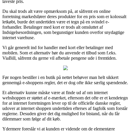
laveste pris.
Du skal trods alt være opmærksom på, at såfremt en online
forretning markedsfører deres produkter for en pris som er kolossalt
letkøbt, burde det undertiden være et tegn på en svindel e-
forhandler. Betalinger med kort er trods alt omsluttet af
Indsigelsesordningen, som begunstiger kunden overfor snydagtige
internet varehuse.
Vi går generelt ind for handler med kort eller betalinger med
mobilen. Som et alternativ bør du anvende et tilbud som f.eks.
ViaBill, såfremt du gerne vil afbetale pengene ude i fremtiden.
Før nogen bestiller i en butik på nettet behøver man helt sikkert
gennemgå e-shoppens regler, det er dog ofte ikke særlig spændende.
Et alternativ kunne måske være at finde ud af om internet
webshoppen er støttet af e-mærket, eftersom det ofte er et kendetegn
for at internet forretningen lever op til de officielle danske regler,
udover at internet shoppen undertiden efterses af fagfolk som forstår
reglerne. Desuden giver det dig mulighed for bistand, når du får
dilemmaer som følge af dit køb.
Ydermere foreslår vi at kunden er vidende om de elementære