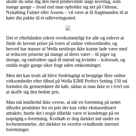
skulle du udse dig den mest prisbevidste slags levering, som
mange gange – hvad end man opholder sig tæt på Odense,
Nykøbing Falster eller Assens – vil være at få fragtmanden til at
køre din pakke til et udleveringssted.
Det er efterhånden yderst overkommeligt for alle og enhver at
finde de laveste priser på tværs af online virksomheder, og
herved har masser af Wella netshops ikke kunne lade være med
at reducere priserne på mange af deres varer – til piger og
drenge, og endvidere også til mænd og kvinder – kolossalt, og
endda nogle gange sikre fragt uden omkostninger.
Men det kan trods alt blive fordelagtigt at besigtige flere online
virksomheder efter tilbud på Wella EIMI Perfect Setting 150 ml
forinden du gennemfører dit køb, sådan at man ikke er i tvivl om
at skaffe sig den bedste pris.
Man må imidlertid ikke overse, at når en forretning på nettet
tilbyder produkter for en pris der kan virke ekstraordinært
attraktiv, burde det i nogle tilfælde være et kendetegn på en
uoprigtig e-forretning. Kortkøb er dog dækket ind under en
lovbestemmelse, der dækker en overfor svindlende internet
forretninger.