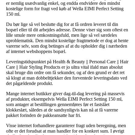
er nemlig usædvanlig enkel, og endda endvidere den mindst
kostelige form for fragt ved køb af Wella EIMI Perfect Setting
150 ml.
Du bør lige så vel beslutte dig for at få ordren leveret til din
bopæl eller til dit arbejdes adresse. Denne viser sig som oftest en
lille smule mere omkostningsfuld, men lige så vel særdeles
uproblematisk. Den mindst kostelige fragtmetode er dog at hente
varerne selv, som dog betinges af at du opholder dig i nærheden
af internet webshoppens bopæl.
Leveringstidspunktet på Health & Beauty || Personal Care || Hair
Care || Hair Styling Products er jo ultra vital ifald man absolut
skal bruge din ordre om få sekunder, og af den grund er det ret
så klogt at man dobbelttjekker den forventede leveringsdato ved
det pågældende produkt.
Mange internet butikker giver dag-til-dag levering på massevis
af produkter, eksempelvis Wella EIMI Perfect Setting 150 ml,
som antager at bestillingen gennemføres før et fastslået
klokkeslæt, således at de sandsynligvis kan nå at få varerne
pakket forinden de pakkeansatte har fri.
Visse internet forhandlere garanterer fragt uden beregning, men
ofte er det forudsat at man handler for en konkret sum. I øvrigt