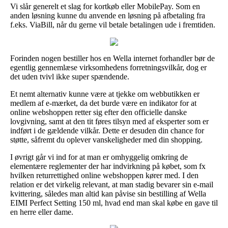
Vi slår generelt et slag for kortkøb eller MobilePay. Som en
anden løsning kunne du anvende en løsning på afbetaling fra
f.eks. ViaBill, når du gerne vil betale betalingen ude i fremtiden.
Forinden nogen bestiller hos en Wella internet forhandler bør de
egentlig gennemlæse virksomhedens forretningsvilkår, dog er
det uden tvivl ikke super spændende.
Et nemt alternativ kunne være at tjekke om webbutikken er
medlem af e-mærket, da det burde være en indikator for at
online webshoppen retter sig efter den officielle danske
lovgivning, samt at den tit føres tilsyn med af eksperter som er
indført i de gældende vilkår. Dette er desuden din chance for
støtte, såfremt du oplever vanskeligheder med din shopping.
I øvrigt går vi ind for at man er omhyggelig omkring de
elementære reglementer der har indvirkning på købet, som fx
hvilken returrettighed online webshoppen kører med. I den
relation er det virkelig relevant, at man stadig bevarer sin e-mail
kvittering, således man altid kan påvise sin bestilling af Wella
EIMI Perfect Setting 150 ml, hvad end man skal købe en gave til
en herre eller dame.