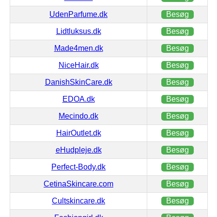
UdenParfume.dk
Besøg
Lidtluksus.dk
Besøg
Made4men.dk
Besøg
NiceHair.dk
Besøg
DanishSkinCare.dk
Besøg
EDOA.dk
Besøg
Mecindo.dk
Besøg
HairOutlet.dk
Besøg
eHudpleje.dk
Besøg
Perfect-Body.dk
Besøg
CetinaSkincare.com
Besøg
Cultskincare.dk
Besøg