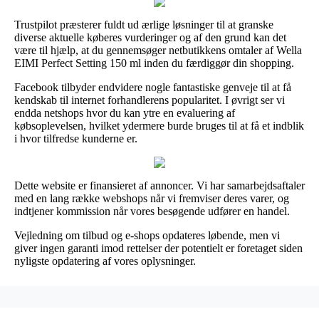
Trustpilot præsterer fuldt ud ærlige løsninger til at granske
diverse aktuelle køberes vurderinger og af den grund kan det
være til hjælp, at du gennemsøger netbutikkens omtaler af Wella
EIMI Perfect Setting 150 ml inden du færdiggør din shopping.
Facebook tilbyder endvidere nogle fantastiske genveje til at få
kendskab til internet forhandlerens popularitet. I øvrigt ser vi
endda netshops hvor du kan ytre en evaluering af
købsoplevelsen, hvilket ydermere burde bruges til at få et indblik
i hvor tilfredse kunderne er.
Dette website er finansieret af annoncer. Vi har samarbejdsaftaler
med en lang række webshops når vi fremviser deres varer, og
indtjener kommission når vores besøgende udfører en handel.
Vejledning om tilbud og e-shops opdateres løbende, men vi
giver ingen garanti imod rettelser der potentielt er foretaget siden
nyligste opdatering af vores oplysninger.