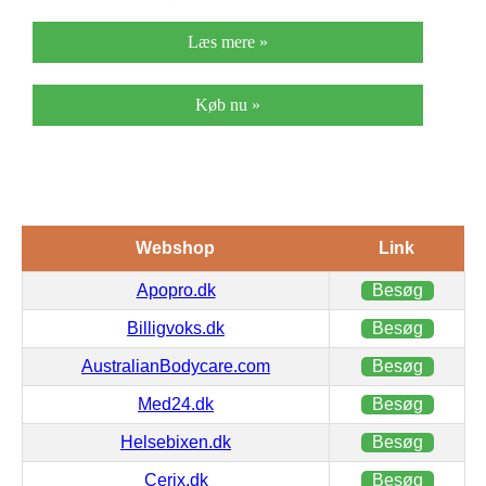
Læs mere »
Køb nu »
Webshop
Link
Apopro.dk
Besøg
Billigvoks.dk
Besøg
AustralianBodycare.com
Besøg
Med24.dk
Besøg
Helsebixen.dk
Besøg
Cerix.dk
Besøg