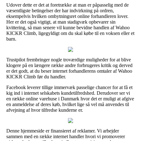
Udover dette er det at foretrække at man er påpasselig med de
væsentligste betingelser der har indvirkning på ordren,
eksempelvis hvilken ombytningsret online forhandleren lover.
Her er det også vigtigt, at man stadigvæk opbevarer sin
kvittering, så man senere vil kunne bevidne handlen af Wahoo
KICKR Climb, ligegyldigt om du skal købe til en voksen eller et
barn.
Trustpilot frembringer nogle troværdige muligheder for at blive
klogere på en længere række andre forbrugeres kritik og derved
er det godt, at du beser internet forhandlerens omtaler af Wahoo
KICKR Climb før du handler.
Facebook leverer tillige immervæk passelige chancer for at få et
kig ind i internet selskabets kundetilfredshed. Derudover ser vi
en række online varehuse i Danmark hvor det er muligt at afgive
en anmeldelse af deres køb, hvilket lige så vel må anvendes til
afvejning af hvor tilfredse kunderne er.
Denne hjemmeside er finansieret af reklamer. Vi arbejder
sammen med en række internet handler hvori vi promoverer