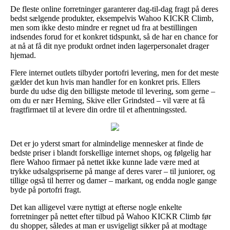
De fleste online forretninger garanterer dag-til-dag fragt på deres
bedst sælgende produkter, eksempelvis Wahoo KICKR Climb,
men som ikke desto mindre er regnet ud fra at bestillingen
indsendes forud for et konkret tidspunkt, så de har en chance for
at nå at få dit nye produkt ordnet inden lagerpersonalet drager
hjemad.
Flere internet outlets tilbyder portofri levering, men for det meste
gælder det kun hvis man handler for en konkret pris. Ellers
burde du udse dig den billigste metode til levering, som gerne –
om du er nær Herning, Skive eller Grindsted – vil være at få
fragtfirmaet til at levere din ordre til et afhentningssted.
Det er jo yderst smart for almindelige mennesker at finde de
bedste priser i blandt forskellige internet shops, og følgelig har
flere Wahoo firmaer på nettet ikke kunne lade være med at
trykke udsalgspriserne på mange af deres varer – til juniorer, og
tillige også til herrer og damer – markant, og endda nogle gange
byde på portofri fragt.
Det kan alligevel være nyttigt at efterse nogle enkelte
forretninger på nettet efter tilbud på Wahoo KICKR Climb før
du shopper, således at man er usvigeligt sikker på at modtage