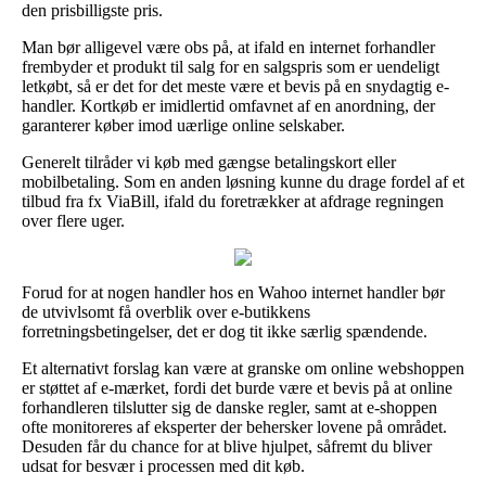
den prisbilligste pris.
Man bør alligevel være obs på, at ifald en internet forhandler
frembyder et produkt til salg for en salgspris som er uendeligt
letkøbt, så er det for det meste være et bevis på en snydagtig e-
handler. Kortkøb er imidlertid omfavnet af en anordning, der
garanterer køber imod uærlige online selskaber.
Generelt tilråder vi køb med gængse betalingskort eller
mobilbetaling. Som en anden løsning kunne du drage fordel af et
tilbud fra fx ViaBill, ifald du foretrækker at afdrage regningen
over flere uger.
Forud for at nogen handler hos en Wahoo internet handler bør
de utvivlsomt få overblik over e-butikkens
forretningsbetingelser, det er dog tit ikke særlig spændende.
Et alternativt forslag kan være at granske om online webshoppen
er støttet af e-mærket, fordi det burde være et bevis på at online
forhandleren tilslutter sig de danske regler, samt at e-shoppen
ofte monitoreres af eksperter der behersker lovene på området.
Desuden får du chance for at blive hjulpet, såfremt du bliver
udsat for besvær i processen med dit køb.