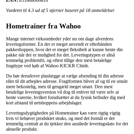
EAN:
853988006416
Vurderet til
4.3
ud af 5 stjerner baseret på
18
anmeldelser
Hometrainer fra Wahoo
Mange internet virksomheder yder nu om dage alverdens
leveringsformer. En der er meget anvendt er efterhånden
pakkeshoppen, hvor det er meget fleksibelt at kunne hente din
pakke når der er mulighed for det. Leveringstypen er altså
temmelig problemfri, og oftest tillige den mest betalelige
fragttype ved køb af Wahoo KICKR Climb.
Du bør derudover planlægge at vælge afsending til din adresse
eller til dit arbejdes adresse. Fragtformen bliver af og til en smule
mere bekostelig, men til gengæld meget smart. Den mest
betalelige leveringsversion vil dog til enhver tid være selv at
hente varerne, hvilket forudsætter at du fysisk befinder dig med
kort afstand til netshoppens arbejdslager.
Leveringsdygtigheden på Hometrainer kan være rigtig vigtig
hvis vi behøver produktet straks, og med det formål er det
temmelig centralt at du tjekker den anslåede leveringsdato for det
aktuelle produkt.