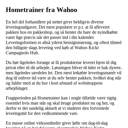
Hometrainer fra Wahoo
En hel del forhandlere på nettet giver heldigvis diverse
leveringsudgaver. Det mest populære er p.t. at få afleveret
pakken hos en pakkeshop, og så henter du bare de nyindkøbte
varer lige præcis når det passer ind i din kalender.
Leveringsformen er altså yderst hensigtsmæssig, og oftest tilmed
den billigste slags levering ved køb af Wahoo Kickr
Campagnolo Hub.
Du bør ligeledes forsøge at få produkterne leveret hjem til dig
privat eller til dit arbejde. Løsningen bliver til tider et hak dyrere,
men ligeledes særdeles let. Den mest letkøbte leveringsmanér vil
dog til enhver tid være at du selv henter pakken, hvilket dog står
og falder med at du bor i kort afstand af webshoppens
arbejdslager.
Fragtperioden på Hometrainer kan i nogle tilfælde være rigtig
essentiel hvis man står og skal bruge produktet nu og her, og
derfor er det sandelig aktuelt at vi studerer den forventede
leveringstid for den vedkommende vare.
En masse online virksomheder giver løfte om dag-til-dag