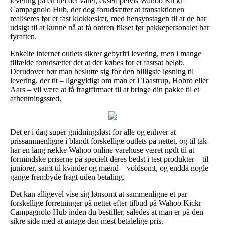
levering på en hel del varer, eksempelvis Wahoo Kickr
Campagnolo Hub, der dog forudsætter at transaktionen
realiseres før et fast klokkeslæt, med hensynstagen til at de har
udsigt til at kunne nå at få ordren fikset før pakkepersonalet har
fyraften.
Enkelte internet outlets sikrer gebyrfri levering, men i mange
tilfælde forudsætter det at der købes for et fastsat beløb.
Derudover bør man beslutte sig for den billigste løsning til
levering, der tit – ligegyldigt om man er i Taastrup, Hobro eller
Aars – vil være at få fragtfirmaet til at bringe din pakke til et
afhentningssted.
Det er i dag super gnidningsløst for alle og enhver at
prissammenligne i blandt forskellige outlets på nettet, og til tak
har en lang række Wahoo online varehuse været nødt til at
formindske priserne på specielt deres bedst i test produkter – til
juniorer, samt til kvinder og mænd – voldsomt, og endda nogle
gange frembyde fragt uden betaling.
Det kan alligevel vise sig lønsomt at sammenligne et par
forskellige forretninger på nettet efter tilbud på Wahoo Kickr
Campagnolo Hub inden du bestiller, således at man er på den
sikre side med at antage den mest betalelige pris.