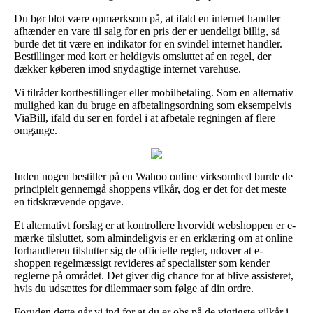
Du bør blot være opmærksom på, at ifald en internet handler
afhænder en vare til salg for en pris der er uendeligt billig, så
burde det tit være en indikator for en svindel internet handler.
Bestillinger med kort er heldigvis omsluttet af en regel, der
dækker køberen imod snydagtige internet varehuse.
Vi tilråder kortbestillinger eller mobilbetaling. Som en alternativ
mulighed kan du bruge en afbetalingsordning som eksempelvis
ViaBill, ifald du ser en fordel i at afbetale regningen af flere
omgange.
Inden nogen bestiller på en Wahoo online virksomhed burde de
principielt gennemgå shoppens vilkår, dog er det for det meste
en tidskrævende opgave.
Et alternativt forslag er at kontrollere hvorvidt webshoppen er e-
mærke tilsluttet, som almindeligvis er en erklæring om at online
forhandleren tilslutter sig de officielle regler, udover at e-
shoppen regelmæssigt revideres af specialister som kender
reglerne på området. Det giver dig chance for at blive assisteret,
hvis du udsættes for dilemmaer som følge af din ordre.
Foruden dette går vi ind for at du er obs på de vigtigste vilkår i