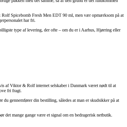
l bruge pakken med det samme, så af den grund er det fuldkommen
iktor & Rolf Spicebomb Fresh Men EDT 90 ml, men vær opmærksom på at
erpersonalet har fri.
lligste type af levering, der ofte – om du er i Aarhus, Hjørring eller
vis af Viktor & Rolf internet selskaber i Danmark været nødt til at
e fri fragt.
r du gennemfører din bestilling, således at man er skudsikker på at
å bør det mange gange være et signal om en bedragerisk netbutik.