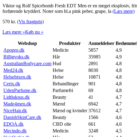
Viktor og Rolf Spicebomb Fresh EDT Men er en meget eksplosiv, fris
forførende krydderi. Noter som bl.a pink peber, grape, la
(Læs mere)
570
kr.
(Vis fragtpris)
Læs mere »
Køb nu »
Webshop
Produkter
Anmeldelser
Bedømmel
Apopro.dk
Medicin
5857
4,9
Billigvoks.dk
Hår
35985
4,9
AustralianBodycare.com
Hud
2891
4,8
Med24.dk
Helse
8030
4,8
Helsebixen.dk
Helse
10871
4,8
Cerix.dk
Behandlinger
901
4,8
UdenParfume.dk
Parfumefri
69
4,8
Lidtluksus.dk
Beauty
41
4,7
Made4men.dk
Mænd
6942
4,7
NiceHair.dk
Mænd og kvinder
37612
4,7
DanishSkinCare.dk
Beauty
1566
4,6
EDOA.dk
CBD olie
661
4,6
Mecindo.dk
Medicin
3248
4,5