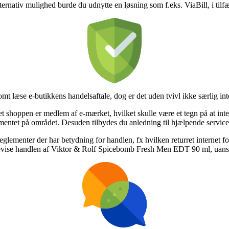
rnativ mulighed burde du udnytte en løsning som f.eks. ViaBill, i tilfæld
t læse e-butikkens handelsaftale, dog er det uden tvivl ikke særlig int
shoppen er medlem af e-mærket, hvilket skulle være et tegn på at interne
entet på området. Desuden tilbydes du anledning til hjælpende service,
lementer der har betydning for handlen, fx hvilken returret internet fo
bevise handlen af Viktor & Rolf Spicebomb Fresh Men EDT 90 ml, uanset 