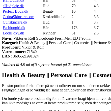
HairOutlet.dk
Hår
53
4,4
eHudpleje.dk
Hud
70
4,3
Perfect-Body.dk
Beauty
10
4
CetinaSkincare.com
Krokodilleolie
2
3,8
Cultskincare.dk
Hud
1
3,7
Fashiongirl.dk
Hår
173
3,7
LookFoxy.dk
Kvinder
51
2,5
Navn:
Viktor & Rolf Spicebomb Fresh Men EDT 90 ml
Kategori:
Health & Beauty || Personal Care || Cosmetics || Perfume 
Producent:
Viktor & Rolf
Varenummer:
71540
EAN:
3605521991324
Vurderet til
4.9
ud af 5 stjerner baseret på
21
anmeldelser
Health & Beauty || Personal Care || Cosme
En stor portion forhandlere på nettet udlover nu om stunder en række f
Fragtløsningen er jo vældig let, samt tit derudover den mest prisbe
Du burde ydermere beslutte dig for at få varerne bragt hjem til hvor du
kan ikke modsiges at være at hente produkterne selv, men det betinges