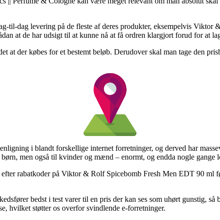
ics || Perfume & Cologne kan være meget relevant om man absolut ska
r dag-til-dag levering på de fleste af deres produkter, eksempelvis V
an at de har udsigt til at kunne nå at få ordren klargjort forud for at lag
det at der købes for et bestemt beløb. Derudover skal man tage den prisbi
menligning i blandt forskellige internet forretninger, og derved har masse
g børn, men også til kvinder og mænd – enormt, og endda nogle gange lov
aer efter rabatkoder på Viktor & Rolf Spicebomb Fresh Men EDT 90 ml fø
dsfører bedst i test varer til en pris der kan ses som uhørt gunstig, s
 hvilket støtter os overfor svindlende e-forretninger.