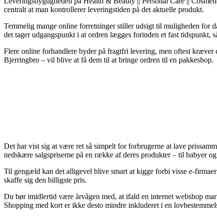
Leveringsdygtigheden på Health & Beauty || Personal Care || Cosmet
centralt at man kontrollerer leveringstiden på det aktuelle produkt.
Temmelig mange online forretninger stiller udsigt til muligheden fo
det tager udgangspunkt i at ordren lægges forinden et fast tidspunkt, såd
Flere online forhandlere byder på fragtfri levering, men oftest kræver 
Bjerringbro – vil blive at få dem til at bringe ordren til en pakkeshop.
Det har vist sig at være ret så simpelt for forbrugerne at lave prissam
nedskære salgspriserne på en række af deres produkter – til babyer o
Til gengæld kan det alligevel blive smart at kigge forbi visse e-firm
skaffe sig den billigste pris.
Du bør imidlertid være årvågen med, at ifald en internet webshop marke
Shopping med kort er ikke desto mindre inkluderet i en lovbestemmelse,