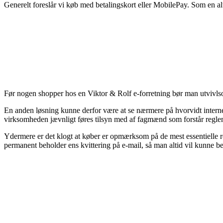
Generelt foreslår vi køb med betalingskort eller MobilePay. Som en alte
Før nogen shopper hos en Viktor & Rolf e-forretning bør man utvivlsom
En anden løsning kunne derfor være at se nærmere på hvorvidt internet 
virksomheden jævnligt føres tilsyn med af fagmænd som forstår reglem
Ydermere er det klogt at køber er opmærksom på de mest essentielle reg
permanent beholder ens kvittering på e-mail, så man altid vil kunne 