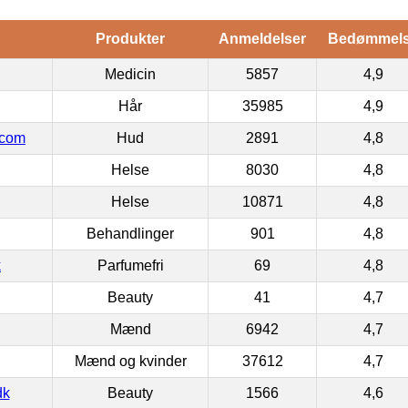
Produkter
Anmeldelser
Bedømmel
Medicin
5857
4,9
Hår
35985
4,9
.com
Hud
2891
4,8
Helse
8030
4,8
Helse
10871
4,8
Behandlinger
901
4,8
k
Parfumefri
69
4,8
Beauty
41
4,7
Mænd
6942
4,7
Mænd og kvinder
37612
4,7
dk
Beauty
1566
4,6