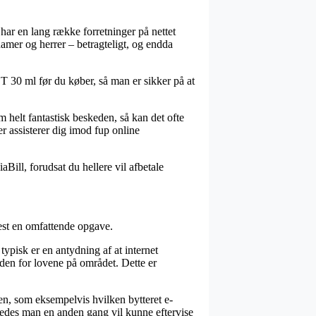
har en lang række forretninger på nettet
damer og herrer – betragteligt, og endda
T 30 ml før du køber, så man er sikker på at
 helt fantastisk beskeden, så kan det ofte
r assisterer dig imod fup online
aBill, forudsat du hellere vil afbetale
test en omfattende opgave.
ypisk er en antydning af at internet
inden for lovene på området. Dette er
en, som eksempelvis hvilken bytteret e-
ledes man en anden gang vil kunne eftervise