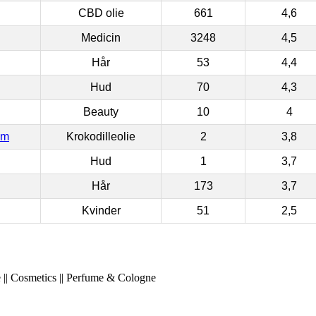
CBD olie
661
4,6
Medicin
3248
4,5
Hår
53
4,4
Hud
70
4,3
Beauty
10
4
om
Krokodilleolie
2
3,8
Hud
1
3,7
Hår
173
3,7
Kvinder
51
2,5
 || Cosmetics || Perfume & Cologne