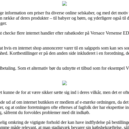
ge information om priser fra diverse online selskaber, og med det motiv 
en række af deres produkter – til babyer og børn, og yderligere også til 
ger.
 checke flere internet handler efter rabatkoder på Versace Versense ED
 hvis en internet shop annoncerer varer til en salgspris som kan ses som
ed. Kortbestillinger er på den anden side inkluderet i en forordning, de
ilbetaling. Som et alternativ bør du udnytte et tilbud som for eksempel Vi
 kunne de for at være sikker sætte sig ind i deres vilkår, men det er of
nde ud af om internet butikken er medlem af e-mærke ordningen, da det t
ler, og at online forretningen ofte efterses af fagfolk der har ekspertise 
, såfremt du forvoldes problemer med dit indkøb.
ig omkring de vigtigste forhold der kan have indflydelse på bestilling
 samme måde relevant, at man stadigvæk bevarer sin købsbekræftelse, så