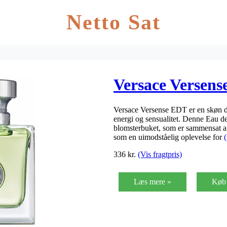
Netto Sat
Versace Versens
Versace Versense EDT er en skøn duf
energi og sensualitet. Denne Eau de
blomsterbuket, som er sammensat af
som en uimodståelig oplevelse for
336
kr.
(Vis fragtpris)
Læs mere »
Køb 