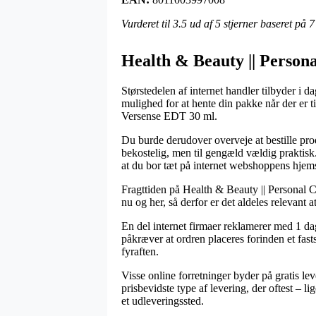
Vurderet til
3.5
ud af 5 stjerner baseret på
7
Health & Beauty || Persona
Størstedelen af internet handler tilbyder i da
mulighed for at hente din pakke når der er t
Versense EDT 30 ml.
Du burde derudover overveje at bestille prod
bekostelig, men til gengæld vældig praktisk. 
at du bor tæt på internet webshoppens hjem
Fragttiden på Health & Beauty || Personal C
nu og her, så derfor er det aldeles relevant 
En del internet firmaer reklamerer med 1 d
påkræver at ordren placeres forinden et fast
fyraften.
Visse online forretninger byder på gratis lev
prisbevidste type af levering, der oftest – li
et udleveringssted.