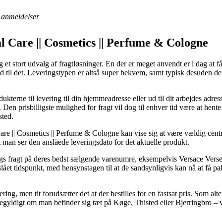
anmeldelser
l Care || Cosmetics || Perfume & Cologne
g et stort udvalg af fragtløsninger. En der er meget anvendt er i dag at få
id til det. Leveringstypen er altså super bekvem, samt typisk desuden de
ukterne til levering til din hjemmeadresse eller ud til dit arbejdes adre
Den prisbilligste mulighed for fragt vil dog til enhver tid være at hente
sted.
are || Cosmetics || Perfume & Cologne kan vise sig at være vældig centr
at man ser den anslåede leveringsdato for det aktuelle produkt.
ags fragt på deres bedst sælgende varenumre, eksempelvis Versace Ver
slået tidspunkt, med hensynstagen til at de sandsynligvis kan nå at få pa
ering, men tit forudsætter det at der bestilles for en fastsat pris. Som a
gegyldigt om man befinder sig tæt på Køge, Thisted eller Bjerringbro – vil