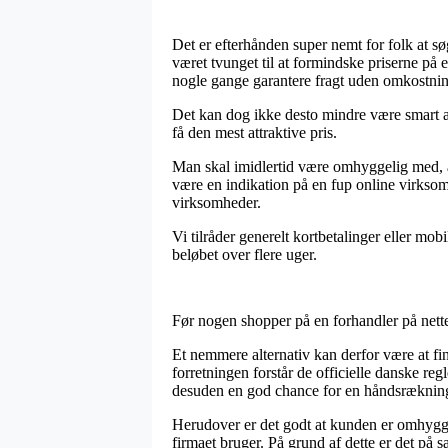
Det er efterhånden super nemt for folk at sø
været tvunget til at formindske priserne på 
nogle gange garantere fragt uden omkostnin
Det kan dog ikke desto mindre være smart at
få den mest attraktive pris.
Man skal imidlertid være omhyggelig med, at
være en indikation på en fup online virksomh
virksomheder.
Vi tilråder generelt kortbetalinger eller mob
beløbet over flere uger.
Før nogen shopper på en forhandler på nettet
Et nemmere alternativ kan derfor være at fi
forretningen forstår de officielle danske reg
desuden en god chance for en håndsrækning
Herudover er det godt at kunden er omhyggel
firmaet bruger. På grund af dette er det på