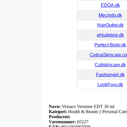
EDOA.dk
Mecindo.dk
HairOutlet.dk
eHudpleje.dk
Perfect-Body.dk
CetinaSkincare.c
Cultskincare.dk
Fashiongirl.dk
LookFoxy.dk
Navn:
Versace Versense EDT 30 ml
Kategori:
Health & Beauty || Personal Care
Producent:
Varenummer:
65227
EAN:
8011003997008