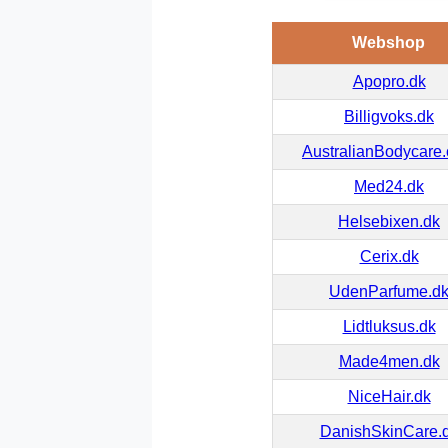
Webshop
Apopro.dk
Billigvoks.dk
AustralianBodycare
Med24.dk
Helsebixen.dk
Cerix.dk
UdenParfume.d
Lidtluksus.dk
Made4men.dk
NiceHair.dk
DanishSkinCare.