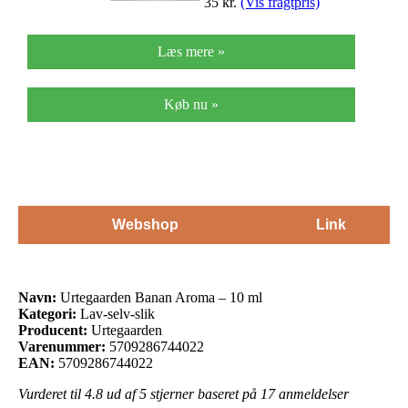
35
kr.
(Vis fragtpris)
Læs mere »
Køb nu »
Webshop
Link
Navn:
Urtegaarden Banan Aroma – 10 ml
Kategori:
Lav-selv-slik
Producent:
Urtegaarden
Varenummer:
5709286744022
EAN:
5709286744022
Vurderet til
4.8
ud af 5 stjerner baseret på
17
anmeldelser