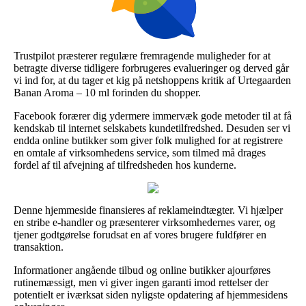
Trustpilot præsterer regulære fremragende muligheder for at
betragte diverse tidligere forbrugeres evalueringer og derved går
vi ind for, at du tager et kig på netshoppens kritik af Urtegaarden
Banan Aroma – 10 ml forinden du shopper.
Facebook forærer dig ydermere immervæk gode metoder til at få
kendskab til internet selskabets kundetilfredshed. Desuden ser vi
endda online butikker som giver folk mulighed for at registrere
en omtale af virksomhedens service, som tilmed må drages
fordel af til afvejning af tilfredsheden hos kunderne.
Denne hjemmeside finansieres af reklameindtægter. Vi hjælper
en stribe e-handler og præsenterer virksomhedernes varer, og
tjener godtgørelse forudsat en af vores brugere fuldfører en
transaktion.
Informationer angående tilbud og online butikker ajourføres
rutinemæssigt, men vi giver ingen garanti imod rettelser der
potentielt er iværksat siden nyligste opdatering af hjemmesidens