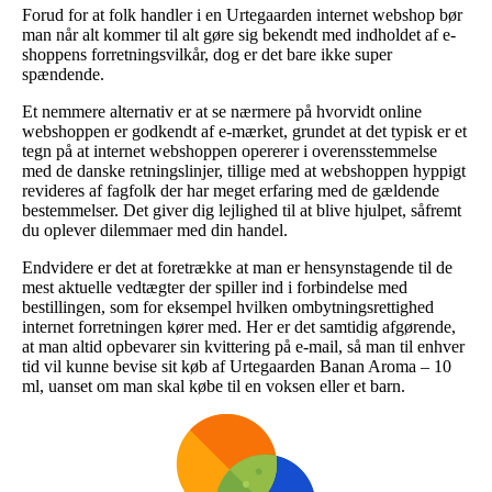
Forud for at folk handler i en Urtegaarden internet webshop bør
man når alt kommer til alt gøre sig bekendt med indholdet af e-
shoppens forretningsvilkår, dog er det bare ikke super
spændende.
Et nemmere alternativ er at se nærmere på hvorvidt online
webshoppen er godkendt af e-mærket, grundet at det typisk er et
tegn på at internet webshoppen opererer i overensstemmelse
med de danske retningslinjer, tillige med at webshoppen hyppigt
revideres af fagfolk der har meget erfaring med de gældende
bestemmelser. Det giver dig lejlighed til at blive hjulpet, såfremt
du oplever dilemmaer med din handel.
Endvidere er det at foretrække at man er hensynstagende til de
mest aktuelle vedtægter der spiller ind i forbindelse med
bestillingen, som for eksempel hvilken ombytningsrettighed
internet forretningen kører med. Her er det samtidig afgørende,
at man altid opbevarer sin kvittering på e-mail, så man til enhver
tid vil kunne bevise sit køb af Urtegaarden Banan Aroma – 10
ml, uanset om man skal købe til en voksen eller et barn.