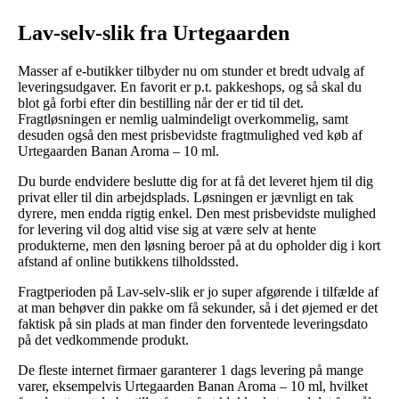
Lav-selv-slik fra Urtegaarden
Masser af e-butikker tilbyder nu om stunder et bredt udvalg af
leveringsudgaver. En favorit er p.t. pakkeshops, og så skal du
blot gå forbi efter din bestilling når der er tid til det.
Fragtløsningen er nemlig ualmindeligt overkommelig, samt
desuden også den mest prisbevidste fragtmulighed ved køb af
Urtegaarden Banan Aroma – 10 ml.
Du burde endvidere beslutte dig for at få det leveret hjem til dig
privat eller til din arbejdsplads. Løsningen er jævnligt en tak
dyrere, men endda rigtig enkel. Den mest prisbevidste mulighed
for levering vil dog altid vise sig at være selv at hente
produkterne, men den løsning beroer på at du opholder dig i kort
afstand af online butikkens tilholdssted.
Fragtperioden på Lav-selv-slik er jo super afgørende i tilfælde af
at man behøver din pakke om få sekunder, så i det øjemed er det
faktisk på sin plads at man finder den forventede leveringsdato
på det vedkommende produkt.
De fleste internet firmaer garanterer 1 dags levering på mange
varer, eksempelvis Urtegaarden Banan Aroma – 10 ml, hvilket