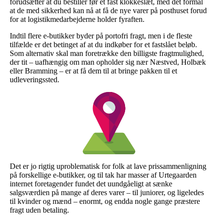
forudsætter at du bestiller før et fast klokkeslæt, med det formål
at de med sikkerhed kan nå at få de nye varer på posthuset forud
for at logistikmedarbejderne holder fyraften.
Indtil flere e-butikker byder på portofri fragt, men i de fleste
tilfælde er det betinget af at du indkøber for et fastslået beløb.
Som alternativ skal man foretrække den billigste fragtmulighed,
der tit – uafhængig om man opholder sig nær Næstved, Holbæk
eller Bramming – er at få dem til at bringe pakken til et
udleveringssted.
Det er jo rigtig uproblematisk for folk at lave prissammenligning
på forskellige e-butikker, og til tak har masser af Urtegaarden
internet foretagender fundet det uundgåeligt at sænke
salgsværdien på mange af deres varer – til juniorer, og ligeledes
til kvinder og mænd – enormt, og endda nogle gange præstere
fragt uden betaling.