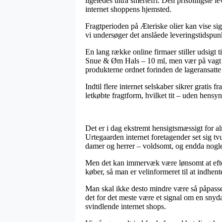
ligeledes ultra smertefri. Den prisbilligste
internet shoppens hjemsted.
Fragtperioden på Æteriske olier kan vise si
vi undersøger det anslåede leveringstidspunk
En lang række online firmaer stiller udsig
Snue & Øm Hals – 10 ml, men vær på vagt da d
produkterne ordnet forinden de lageransatte 
Indtil flere internet selskaber sikrer gratis
letkøbte fragtform, hvilket tit – uden hensyn 
Det er i dag ekstremt hensigtsmæssigt for alm
Urtegaarden internet foretagender set sig tv
damer og herrer – voldsomt, og endda nogle 
Men det kan immervæk være lønsomt at efte
køber, så man er velinformeret til at indhent
Man skal ikke desto mindre være så påpasselig
det for det meste være et signal om en snyd
svindlende internet shops.