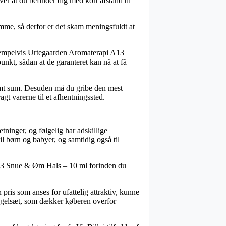
er at du befinder dig med kort afstand til
amme, så derfor er det skam meningsfuldt at
eksempelvis Urtegaarden Aromaterapi A13
unkt, sådan at de garanteret kan nå at få
estemt sum. Desuden må du gribe den mest
agt varerne til et afhentningssted.
tninger, og følgelig har adskillige
il børn og babyer, og samtidig også til
A13 Snue & Øm Hals – 10 ml forinden du
 pris som anses for ufattelig attraktiv, kunne
regelsæt, som dækker køberen overfor