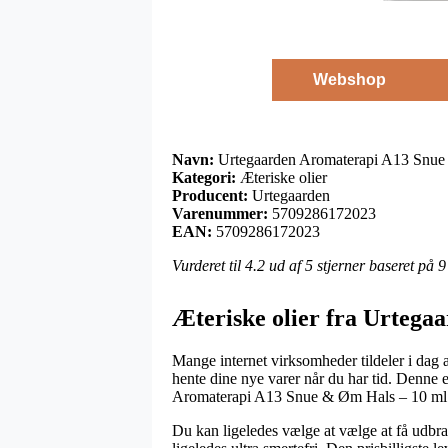
Webshop
Navn:
Urtegaarden Aromaterapi A13 Snue
Kategori:
Æteriske olier
Producent:
Urtegaarden
Varenummer:
5709286172023
EAN:
5709286172023
Vurderet til
4.2
ud af 5 stjerner baseret på
9
Æteriske olier fra Urtega
Mange internet virksomheder tildeler i dag a
hente dine nye varer når du har tid. Denne
Aromaterapi A13 Snue & Øm Hals – 10 ml
Du kan ligeledes vælge at vælge at få udbrag