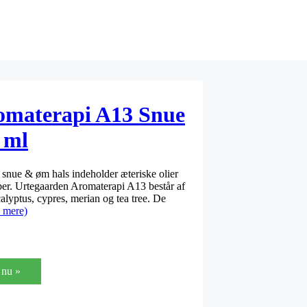
omaterapi A13 Snue
 ml
nue & øm hals indeholder æteriske olier
er. Urtegaarden Aromaterapi A13 består af
calyptus, cypres, merian og tea tree. De
 mere)
nu »