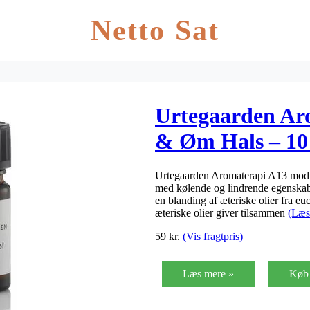
Netto Sat
Urtegaarden Ar
& Øm Hals – 10
Urtegaarden Aromaterapi A13 mod s
med kølende og lindrende egenskab
en blanding af æteriske olier fra eu
æteriske olier giver tilsammen
(Læs
59
kr.
(Vis fragtpris)
Læs mere »
Køb 