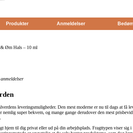
Produkter
Anmeldelser
Bedøm
 & Øm Hals – 10 ml
anmeldelser
arden
lverdens leveringsmuligheder. Den mest moderne er nu til dags at få leve
 er nemlig super bekvem, og mange gange derudover den mest prisbevid
.
t hjem til dig privat eller ud på din arbejdsplads. Fragttypen viser sig 