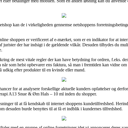
rt eller betalinger med mobilen. Som en anden løsning kan du anvende en 
etshop kan de i virkeligheden gennemse netshoppens forretningsbetingel
ne shoppen er verificeret af e-mærket, som er en indikator for at inter
f jurister der har indsigt i de gældende vilkår. Desuden tilbydes du muli
e.
ring de mest vitale regler der kan have betydning for ordren, f.eks. den
 man når som helst opbevarer ens faktura, så man i fremtiden kan vidne
udkig efter produkter til en kvinde eller mand.
ancer for at analysere forskellige aktuelle kunders opfattelser og derfor
erapi A13 Snue & Øm Hals – 10 ml inden du shopper.
sninger til at få kendskab til internet shoppens kundetilfredshed. Herin
 desuden burde benyttes til at få et indblik i kundernes tilfredshed.
ftaler med en gruppe af online forretninger idet vi annoncerer deres var