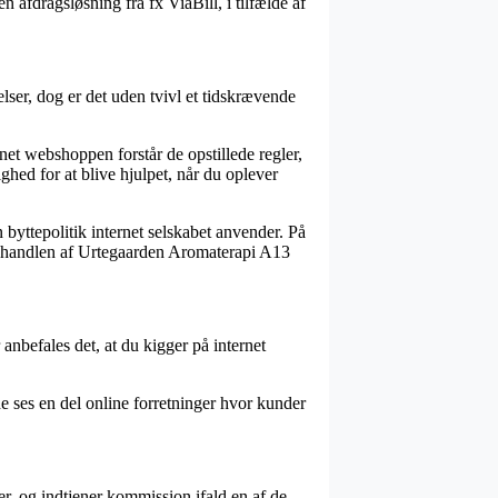
afdragsløsning fra fx ViaBill, i tilfælde af
ser, dog er det uden tvivl et tidskrævende
net webshoppen forstår de opstillede regler,
ghed for at blive hjulpet, når du oplever
 byttepolitik internet selskabet anvender. På
 om handlen af Urtegaarden Aromaterapi A13
 anbefales det, at du kigger på internet
de ses en del online forretninger hvor kunder
er, og indtjener kommission ifald en af de