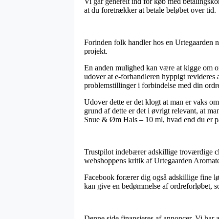
Vi går generelt ind for køb med betalingsko
at du foretrækker at betale beløbet over tid.
Forinden folk handler hos en Urtegaarden n
projekt.
En anden mulighed kan være at kigge om onli
udover at e-forhandleren hyppigt revideres a
problemstillinger i forbindelse med din ordr
Udover dette er det klogt at man er vaks omk
grund af dette er det i øvrigt relevant, at
Snue & Øm Hals – 10 ml, hvad end du er på 
Trustpilot indebærer adskillige troværdige ch
webshoppens kritik af Urtegaarden Aromat
Facebook forærer dig også adskillige fine lø
kan give en bedømmelse af ordreforløbet, som
Denne side finansieres af annoncer. Vi har a