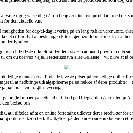
 leveringsmetode er unægtelig at du selv henter produkterne, som dog kræv
g at være rigtig væsentlig når du behøver dine nye produkter med det s
t for den aktuelle vare.
t til muligheden for dag-til-dag levering på en lang række varenumre, 
et er forudsat at bestillingen køres igennem forud for et fastsat tidsp
holder fyraften.
 fragt, men i de fleste tilfælde stiller det krav om at man køber for en b
til om du bor ved Vejle, Frederikshavn eller Gilleleje – vil blive at få br
indelige mennesker at finde de laveste priser på forskellige online forre
unget til at nedbringe udsalgspriserne på en række af deres produkter – t
gange præstere fragtfri levering.
rgå nogle firmaer på nettet efter tilbud på Urtegaarden Aromaterapi 
e den bedste pris.
, at i tilfælde af at en online forretning udlover deres produkter for en
agtig online virksomhed. Kortkøb er på den anden side inkluderet i et 