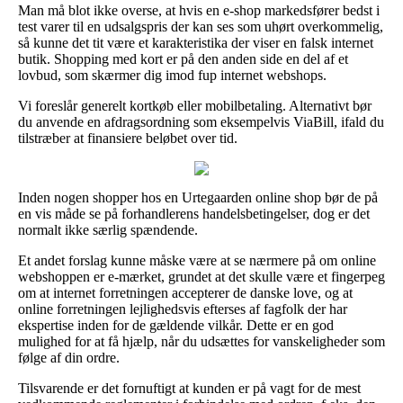
Man må blot ikke overse, at hvis en e-shop markedsfører bedst i
test varer til en udsalgspris der kan ses som uhørt overkommelig,
så kunne det tit være et karakteristika der viser en falsk internet
butik. Shopping med kort er på den anden side en del af et
lovbud, som skærmer dig imod fup internet webshops.
Vi foreslår generelt kortkøb eller mobilbetaling. Alternativt bør
du anvende en afdragsordning som eksempelvis ViaBill, ifald du
tilstræber at finansiere beløbet over tid.
Inden nogen shopper hos en Urtegaarden online shop bør de på
en vis måde se på forhandlerens handelsbetingelser, dog er det
normalt ikke særlig spændende.
Et andet forslag kunne måske være at se nærmere på om online
webshoppen er e-mærket, grundet at det skulle være et fingerpeg
om at internet forretningen accepterer de danske love, og at
online forretningen lejlighedsvis efterses af fagfolk der har
ekspertise inden for de gældende vilkår. Dette er en god
mulighed for at få hjælp, når du udsættes for vanskeligheder som
følge af din ordre.
Tilsvarende er det fornuftigt at kunden er på vagt for de mest