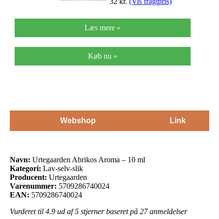
32
kr.
(Vis fragtpris)
Læs mere »
Køb nu »
Webshop
Link
Navn:
Urtegaarden Abrikos Aroma – 10 ml
Kategori:
Lav-selv-slik
Producent:
Urtegaarden
Varenummer:
5709286740024
EAN:
5709286740024
Vurderet til
4.9
ud af 5 stjerner baseret på
27
anmeldelser