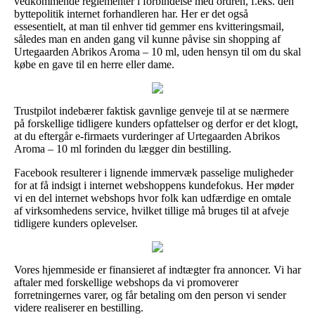
vedkommende reglementer i forbindelse med ordren, f.eks. den
byttepolitik internet forhandleren har. Her er det også
essesentielt, at man til enhver tid gemmer ens kvitteringsmail,
således man en anden gang vil kunne påvise sin shopping af
Urtegaarden Abrikos Aroma – 10 ml, uden hensyn til om du skal
købe en gave til en herre eller dame.
Trustpilot indebærer faktisk gavnlige genveje til at se nærmere
på forskellige tidligere kunders opfattelser og derfor er det klogt,
at du eftergår e-firmaets vurderinger af Urtegaarden Abrikos
Aroma – 10 ml forinden du lægger din bestilling.
Facebook resulterer i lignende immervæk passelige muligheder
for at få indsigt i internet webshoppens kundefokus. Her møder
vi en del internet webshops hvor folk kan udfærdige en omtale
af virksomhedens service, hvilket tillige må bruges til at afveje
tidligere kunders oplevelser.
Vores hjemmeside er finansieret af indtægter fra annoncer. Vi har
aftaler med forskellige webshops da vi promoverer
forretningernes varer, og får betaling om den person vi sender
videre realiserer en bestilling.