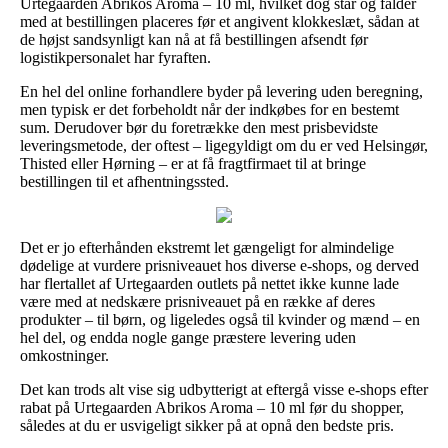
Urtegaarden Abrikos Aroma – 10 ml, hvilket dog står og falder
med at bestillingen placeres før et angivent klokkeslæt, sådan at
de højst sandsynligt kan nå at få bestillingen afsendt før
logistikpersonalet har fyraften.
En hel del online forhandlere byder på levering uden beregning,
men typisk er det forbeholdt når der indkøbes for en bestemt
sum. Derudover bør du foretrække den mest prisbevidste
leveringsmetode, der oftest – ligegyldigt om du er ved Helsingør,
Thisted eller Hørning – er at få fragtfirmaet til at bringe
bestillingen til et afhentningssted.
Det er jo efterhånden ekstremt let gængeligt for almindelige
dødelige at vurdere prisniveauet hos diverse e-shops, og derved
har flertallet af Urtegaarden outlets på nettet ikke kunne lade
være med at nedskære prisniveauet på en række af deres
produkter – til børn, og ligeledes også til kvinder og mænd – en
hel del, og endda nogle gange præstere levering uden
omkostninger.
Det kan trods alt vise sig udbytterigt at eftergå visse e-shops efter
rabat på Urtegaarden Abrikos Aroma – 10 ml før du shopper,
således at du er usvigeligt sikker på at opnå den bedste pris.