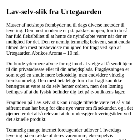
Lav-selv-slik fra Urtegaarden
Masser af netshops frembyder nu til dags diverse metoder til
levering. Den mest moderne er p.t. pakkeshoppen, fordi du så
har fuld fleksibilitet til at hente de nyindkøbte varer når der er
mulighed for det. Den er nemlig temmelig bekvem, samt endda
tilmed den mest prisbevidste mulighed for fragt ved køb af
Urtegaarden Abrikos Aroma – 10 ml.
Du burde ydermere afveje for og imod at vælge at få sendt hjem
til din privatadresse eller til din arbejdsplads. Fragtløsningen er
som regel en smule mere bekostelig, men endvidere virkelig
fremkommelig. Den mest betalelige form for fragt kan ikke
benægtes at være at du selv henter ordren, men den løsning
betinges af at du fysisk befinder dig tæt på e-butikkens lager.
Fragttiden på Lav-selv-slik kan i nogle tilfælde være ret så vital
såfremt man har brug for dine nye varer om få sekunder, og i det
øjemed er det altså relevant at du undersøger leveringstiden ved
det aktuelle produkt.
Temmelig mange internet foretagender udlover 1 hverdags
levering på en række af deres varenumre, eksempelvis