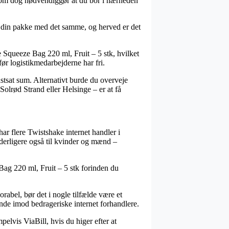
, som dog nødvendiggør at du bor i nærheden
 din pakke med det samme, og herved er det
Squeeze Bag 220 ml, Fruit – 5 stk, hvilket
før logistikmedarbejderne har fri.
astsat sum. Alternativt burde du overveje
Solrød Strand eller Helsinge – er at få
 har flere Twistshake internet handler i
 yderligere også til kvinder og mænd –
 Bag 220 ml, Fruit – 5 stk forinden du
rabel, bør det i nogle tilfælde være et
unde imod bedrageriske internet forhandlere.
elvis ViaBill, hvis du higer efter at