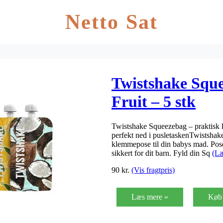
Netto Sat
Twistshake Sque
Fruit – 5 stk
Twistshake Squeezebag – praktisk
perfekt ned i pusletaskenTwistshak
klemmepose til din babys mad. Posen
sikkert for dit barn. Fyld din Sq
(Læ
90
kr.
(Vis fragtpris)
Læs mere »
Køb 