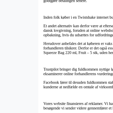
godtgøre betalingen senere.
Inden folk køber i en Twistshake internet b
Et andet alternativ kan derfor være at efters
dansk lovgivning, foruden at online websho
opbakning, hvis du udsættes for udfordringe
Herudover anbefales det at køberen er vaks 
forhandleren tilsikrer. Derfor er det også es
Squeeze Bag 220 ml, Fruit – 5 stk, uden hen
Trustpilot bringer dig fuldkommen nyttige lø
eksaminerer online forhandlerens vurderinge
Facebook fører til desuden fuldkommen stabi
kunderne at nedfælde en omtale af virksomhed
Vores website finansieres af reklamer. Vi h
besøgende vi sender videre gennemfører et 