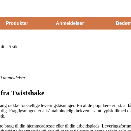
Produkter
Anmeldelser
Bedøm
t – 5 stk
9
anmeldelser
fra Twistshake
ang række forskellige leveringsløsninger. En af de populære er p.t. at få
r dig. Fragtløsningen er altså ualmindeligt bekvem, samt typisk tilmed d
tk.
bragt til din hjemmeadresse eller til din arbejdsplads. Leveringsformen