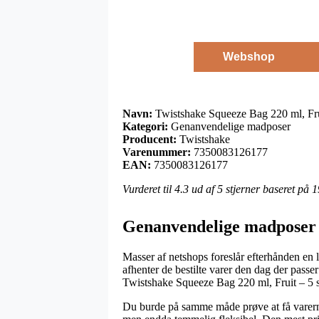
Webshop
Navn:
Twistshake Squeeze Bag 220 ml, Frui
Kategori:
Genanvendelige madposer
Producent:
Twistshake
Varenummer:
7350083126177
EAN:
7350083126177
Vurderet til
4.3
ud af 5 stjerner baseret på
1
Genanvendelige madposer 
Masser af netshops foreslår efterhånden en l
afhenter de bestilte varer den dag der passe
Twistshake Squeeze Bag 220 ml, Fruit – 5 s
Du burde på samme måde prøve at få varerne 