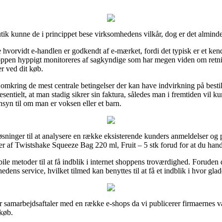
utik kunne de i princippet bese virksomhedens vilkår, dog er det alminde
e hvorvidt e-handlen er godkendt af e-mærket, fordi det typisk er et kend
ppen hyppigt monitoreres af sagkyndige som har megen viden om retnin
r ved dit køb.
omkring de mest centrale betingelser der kan have indvirkning på bestil
sesentielt, at man stadig sikrer sin faktura, således man i fremtiden vil 
syn til om man er voksen eller et barn.
sninger til at analysere en række eksisterende kunders anmeldelser og på
r af Twistshake Squeeze Bag 220 ml, Fruit – 5 stk forud for at du hand
le metoder til at få indblik i internet shoppens troværdighed. Foruden d
ens service, hvilket tilmed kan benyttes til at få et indblik i hvor gla
ar samarbejdsaftaler med en række e-shops da vi publicerer firmaernes v
køb.