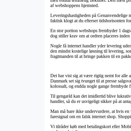
men endda temmelig fleksibel. Den mest pris
af webshoppens hjemsted.
Leveringshastigheden på Genanvendelige ma
faktisk klogt at du efterser tidshorisonten f
En stor portion webshops frembyder 1 dags 
dog stiller krav om at ordren placeres inden 
Nogle få internet handler yder levering uden
den mindst kostelige løsning til levering, so
fragtmanden til at bringe pakken til en pak
Det har vist sig at være rigtig nemt for alle 
Danmark set sig tvunget til at presse salgsv
kolossalt, og endda nogle gange frembyde f
Til gengæld kan det imidlertid blive lukrati
handler, så du er usvigeligt sikker på at ant
Man må bare ikke undervurdere, at hvis en we
faresignal om en falsk internet shop. Shopp
Vi tilråder køb med betalingskort eller Mobi