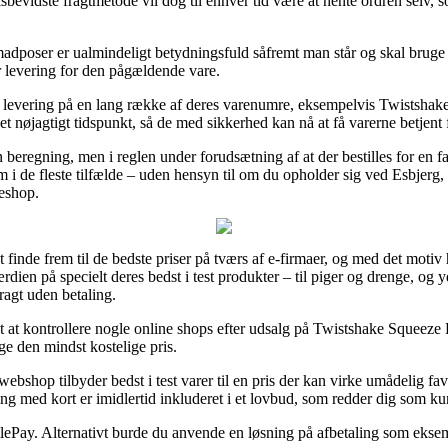
bevidste fragtmetode vil dog til enhver tid være at hente ordren selv
dposer er ualmindeligt betydningsfuld såfremt man står og skal bruge
or levering for den pågældende vare.
levering på en lang række af deres varenumre, eksempelvis Twistshake 
et nøjagtigt tidspunkt, så de med sikkerhed kan nå at få varerne betjent 
 beregning, men i reglen under forudsætning af at der bestilles for en f
m i de fleste tilfælde – uden hensyn til om du opholder sig ved Esbjerg, 
keshop.
at finde frem til de bedste priser på tværs af e-firmaer, og med det motiv
ærdien på specielt deres bedst i test produkter – til piger og drenge, og
ragt uden betaling.
vt at kontrollere nogle online shops efter udsalg på Twistshake Squeeze
age den mindst kostelige pris.
bshop tilbyder bedst i test varer til en pris der kan virke umådelig favo
ing med kort er imidlertid inkluderet i et lovbud, som redder dig som k
lePay. Alternativt burde du anvende en løsning på afbetaling som eksemp