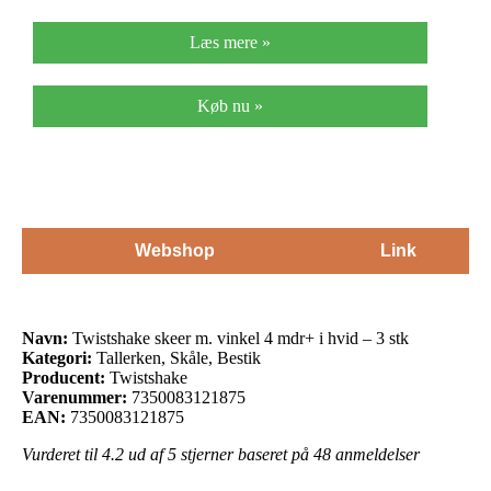
Læs mere »
Køb nu »
Webshop
Link
Navn:
Twistshake skeer m. vinkel 4 mdr+ i hvid – 3 stk
Kategori:
Tallerken, Skåle, Bestik
Producent:
Twistshake
Varenummer:
7350083121875
EAN:
7350083121875
Vurderet til
4.2
ud af 5 stjerner baseret på
48
anmeldelser