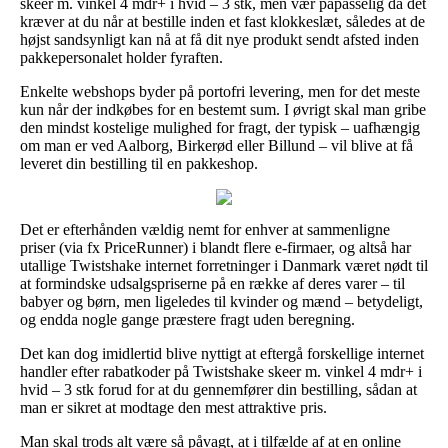
skeer m. vinkel 4 mdr+ i hvid – 3 stk, men vær påpasselig da det
kræver at du når at bestille inden et fast klokkeslæt, således at de
højst sandsynligt kan nå at få dit nye produkt sendt afsted inden
pakkepersonalet holder fyraften.
Enkelte webshops byder på portofri levering, men for det meste
kun når der indkøbes for en bestemt sum. I øvrigt skal man gribe
den mindst kostelige mulighed for fragt, der typisk – uafhængig
om man er ved Aalborg, Birkerød eller Billund – vil blive at få
leveret din bestilling til en pakkeshop.
Det er efterhånden vældig nemt for enhver at sammenligne
priser (via fx PriceRunner) i blandt flere e-firmaer, og altså har
utallige Twistshake internet forretninger i Danmark været nødt til
at formindske udsalgspriserne på en række af deres varer – til
babyer og børn, men ligeledes til kvinder og mænd – betydeligt,
og endda nogle gange præstere fragt uden beregning.
Det kan dog imidlertid blive nyttigt at eftergå forskellige internet
handler efter rabatkoder på Twistshake skeer m. vinkel 4 mdr+ i
hvid – 3 stk forud for at du gennemfører din bestilling, sådan at
man er sikret at modtage den mest attraktive pris.
Man skal trods alt være så påvagt, at i tilfælde af at en online