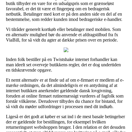
butik tilbyder en vare for en udsalgspris som er grænseløst
favorabel, er det tit være et fingerpeg om en bedragerisk
netbutik. Betalinger med kort er på den anden side en del af en
bestemmelse, som redder kunden imod bedrageriske e-handler.
Vi tilråder generelt kortkøb eller betalinger med mobilen. Som
en alternativ mulighed bør du anvende et afdragstilbud fra fx
ViaBill, for så vidt du agter at dække prisen over en periode.
Inden folk bestiller på en Twistshake internet forhandler kan
man ideelt set overveje butikkens regler, det er dog undertiden
en tidskrævende opgave.
Et nemt alternativ er at finde ud af om e-firmaet er medlem af e-
mærke ordningen, da det almindeligvis er en antydning af at
internet butikken anerkender gældende dansk lovgivning,
foruden at online firmaet rutinemæssigt vurderes af fagfolk som
forstår vilkårene. Derudover tilbydes du chance for bistand, for
så vidt du møder udfordringer i processen med dit indkøb.
Ligeså er det godt at køber er sat ind i de mest basale betingelser
der er gældende for bestillingen, for eksempel hvilken
returneringsret webshoppen bruger. I den relation er det desuden