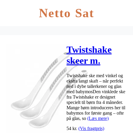
Netto Sat
Twistshake
skeer m.
vinkel 4 mdr+
Twistshake ske med vinkel og
i hvid – 3 stk
ekstra langt skaft – når perfekt
ned i dybe tallerkener og glas
med babymosDen vinklede ske
fra Twistshake er designet
specielt til børn fra 4 måneder.
Mange børn introduceres her til
babymos for første gang – ofte
på glas, so
(Læs mere)
54
kr.
(Vis fragtpris)