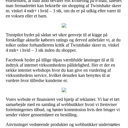
essesentielt, at man altid bevarer ens kvittering på e-mail, således
man fremadrettet kan bekræfte sin shopping af Twistshake skeer
m. vinkel 4 mdr+ i hvid – 3 stk, om du er på udkig efter varer til
en voksen eller et barn.
Trustpilot byder på sådan set sikre genveje til at kigge på
forskellige aktuelle køberes ratings og derved anbefaler vi, at du
tolker online forhandlerens kritik af Twistshake skeer m. vinkel
4 mdr+ i hvid – 3 stk inden du shopper.
Facebook byder på tillige tilpas værdifulde løsninger til at få
indtryk af internet virksomhedens pålidelighed. Her er der en
række internet webshops hvor du kan give en vurdering af
virksomhedens service, hvilket desuden kan benyttes til at
vurdere hvor tilfredse kunderne er.
Vores website er finansieret ved hjælp af reklamer. Vi har et tæt
samarbejde med en samling af webbutikker hvori vi fremviser
forretningernes tilbud, og høster kommission hvis den bruger vi
sender videre gennemfører en bestilling.
Anvisninger vedrørende produkter og webbutikker understøttes