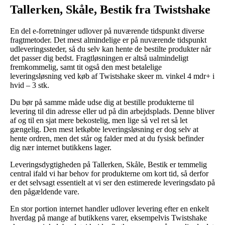
Tallerken, Skåle, Bestik fra Twistshake
En del e-forretninger udlover på nuværende tidspunkt diverse
fragtmetoder. Det mest almindelige er på nuværende tidspunkt
udleveringssteder, så du selv kan hente de bestilte produkter når
det passer dig bedst. Fragtløsningen er altså ualmindeligt
fremkommelig, samt tit også den mest betalelige
leveringsløsning ved køb af Twistshake skeer m. vinkel 4 mdr+ i
hvid – 3 stk.
Du bør på samme måde udse dig at bestille produkterne til
levering til din adresse eller ud på din arbejdsplads. Denne bliver
af og til en sjat mere bekostelig, men lige så vel ret så let
gængelig. Den mest letkøbte leveringsløsning er dog selv at
hente ordren, men det står og falder med at du fysisk befinder
dig nær internet butikkens lager.
Leveringsdygtigheden på Tallerken, Skåle, Bestik er temmelig
central ifald vi har behov for produkterne om kort tid, så derfor
er det selvsagt essentielt at vi ser den estimerede leveringsdato på
den pågældende vare.
En stor portion internet handler udlover levering efter en enkelt
hverdag på mange af butikkens varer, eksempelvis Twistshake