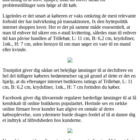
problemstillinger som følge af dit køb.
Ligeledes er det smart at køberen er vaks omkring de mest relevante
forhold der har indvirkning på transaktionen, fx den byttepolitik
internet shoppen lover. Her er det på samme måde essesentielt, at
man til enhver tid sikrer ens e-mail kvittering, således man til enhver
tid kan påvise handlen af Trillebør, L: 11 cm, B: 6,2 cm, krydsfiner,
1stk., H: 7 cm, uden hensyn til om man søger en vare til en mand
eller kvinde.
Trustpilot giver dig sådan set belejlige løsninger til at dechifrere en
hel del tidligere køberes bedømmelser og på grund af dette er det en
hjælp, at du eftersøger internet butikkens ratings af Trillebør, L: 11
cm, B: 6,2 cm, krydsfiner, 1stk., H: 7 cm forinden du køber.
Facebook giver dig tilsvarende regulære hæderlige løsninger til at få
kendskab til online butikkens popularitet. Herinde ses en række
online firmaer hvor kunder kan afgive en omtale af deres
købsoplevelse, som ydermere burde drages fordel af til at danne dig
et indtryk af tilfredsheden hos kunderne.