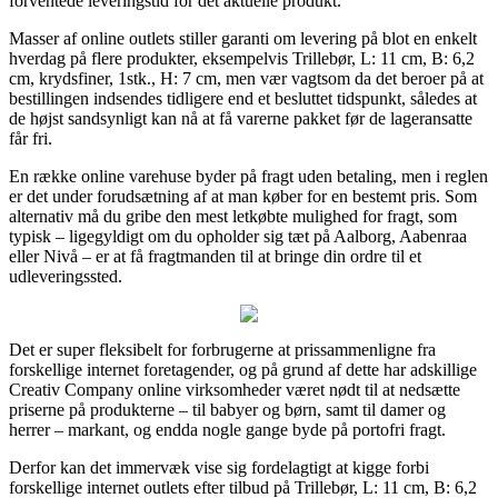
forventede leveringstid for det aktuelle produkt.
Masser af online outlets stiller garanti om levering på blot en enkelt
hverdag på flere produkter, eksempelvis Trillebør, L: 11 cm, B: 6,2
cm, krydsfiner, 1stk., H: 7 cm, men vær vagtsom da det beroer på at
bestillingen indsendes tidligere end et besluttet tidspunkt, således at
de højst sandsynligt kan nå at få varerne pakket før de lageransatte
får fri.
En række online varehuse byder på fragt uden betaling, men i reglen
er det under forudsætning af at man køber for en bestemt pris. Som
alternativ må du gribe den mest letkøbte mulighed for fragt, som
typisk – ligegyldigt om du opholder sig tæt på Aalborg, Aabenraa
eller Nivå – er at få fragtmanden til at bringe din ordre til et
udleveringssted.
Det er super fleksibelt for forbrugerne at prissammenligne fra
forskellige internet foretagender, og på grund af dette har adskillige
Creativ Company online virksomheder været nødt til at nedsætte
priserne på produkterne – til babyer og børn, samt til damer og
herrer – markant, og endda nogle gange byde på portofri fragt.
Derfor kan det immervæk vise sig fordelagtigt at kigge forbi
forskellige internet outlets efter tilbud på Trillebør, L: 11 cm, B: 6,2