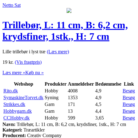
Netto Sat
Trillebør, L: 11 cm, B: 6,2 cm,
krydsfiner, 1stk., H: 7 cm
Lille trillebør i lyst træ
(Læs mere)
19
kr.
(Vis fragtpris)
Læs mere »
Køb nu »
Webshop
Produkter
Anmeldelser
Bedømmelse
Link
Rito.dk
Hobby
4008
4,9
Besøg
SymaskineTorvet.dk
Syning
1353
4,9
Besøg
Strikkes.dk
Garn
171
4,5
Besøg
Hobbygarn.dk
Garn
13
4,4
Besøg
CCHobby.dk
Hobby
599
3,65
Besøg
Navn:
Trillebør, L: 11 cm, B: 6,2 cm, krydsfiner, 1stk., H: 7 cm
Kategori:
Træartikler
Producent:
Creativ Company