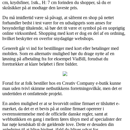
cm, krydsfiner, 1stk., H: 7 cm forinden du shopper, så du er
skråsikker på at modtage den laveste pris.
Du må imidlertid være så påvagt, at såfremt en shop på nettet
forhandler bedst i test varer for en udsalgspris som anses for
besynderligt tiltalende, så bør det tit være et symbol på en uoprigtig
online virksomhed. Shopping med kort er dog en del af en ordning,
hvilket beskytter en overfor snydagtige webshops.
Generelt går vi ind for bestillinger med kort eller betalinger med
mobilen. Som en alternativ mulighed bør du drage nytte af en
løsning på afbetaling fra for eksempel ViaBill, forudsat du
foretrækker at klare beløbet i flere bidder.
Forud for at folk bestiller hos en Creativ Company e-butik kunne
man uden tvivl skimme netbutikkens forretningsvilkår, men det er
undertiden et omfattende projekt.
En anden mulighed er at se hvorvidt online firmaet er tilsluttet e-
mærket, da det er et bevis på at online firmaet opererer i
overensstemmelse med de officielle danske regler, samt at
webbutikken en gang i mellem føres tilsyn med af specialister der
har nøje kendskab til de gældende love. Dette er desuden din
anledning til at blive hjulpet, ifald du bliver udsat for