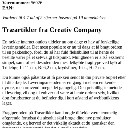
Varenummer:
56926
EAN:
Vurderet til
4.7
ud af 5 stjerner baseret på
19
anmeldelser
Træartikler fra Creativ Company
En række internet outlets tildeler nu om dage et hav af forskellige
leveringsmidler. Det mest populære er nu til dags at få bragt ordren
til en pakkeshop, fordi du så har fuld fleksibilitet til at hente de
bestilte varer på et selvvalgt tidspunkt. Muligheden er altså ekstremt
simpel, samt oftest desuden den mest letkøbte fragttype ved køb af
Trillebør, L: 11 cm, B: 6,2 cm, krydsfiner, 1stk., H: 7 cm.
Du kunne også påtænke at få pakken sendt til din private bopæl eller
til dit arbejde. Leveringsmetoden er en gang i mellem en kende
dyrere, men omvendt meget let gængelig. Den prisbilligste metode
til levering vil dog til enhver tid være at hente ordren selv, hvilket
dog forudsætter at du befinder dig i kort afstand af webbutikkens
lager.
Fragtperioden på Træartikler kan i nogle tilfælde være temmelig
afgørende forudsat du absolut skal bruge dine nye produkter
omgående, og herved er det virkelig aktuelt at du gransker den