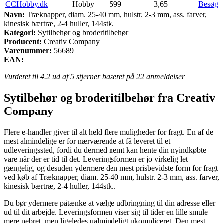
CCHobby.dk
Hobby
599
3,65
Besøg
Navn:
Træknapper, diam. 25-40 mm, hulstr. 2-3 mm, ass. farver,
kinesisk bærtræ, 2-4 huller, 144stk.
Kategori:
Sytilbehør og broderitilbehør
Producent:
Creativ Company
Varenummer:
56689
EAN:
Vurderet til
4.2
ud af 5 stjerner baseret på
22
anmeldelser
Sytilbehør og broderitilbehør fra Creativ
Company
Flere e-handler giver til alt held flere muligheder for fragt. En af de
mest almindelige er for nærværende at få leveret til et
udleveringssted, fordi du dermed nemt kan hente din nyindkøbte
vare når der er tid til det. Leveringsformen er jo virkelig let
gængelig, og desuden ydermere den mest prisbevidste form for fragt
ved køb af Træknapper, diam. 25-40 mm, hulstr. 2-3 mm, ass. farver,
kinesisk bærtræ, 2-4 huller, 144stk..
Du bør ydermere påtænke at vælge udbringning til din adresse eller
ud til dit arbejde. Leveringsformen viser sig til tider en lille smule
mere pebret, men ligeledes ualmindeligt ukompliceret. Den mest