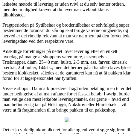
letkøbte metode til levering er uden tvivl at du selv henter ordren,
men den mulighed kræver at du lever nær webbutikkens
tilholdssted.
Fragtperioden på Sytilbehør og broderitilbehør er selvfølgelig super
bestemmende forudsat du står og skal bruge varerne omgående, og
herved er det rimelig relevant at man ser nærmere på den forventede
leveringsdato ved den respektive vare.
Adskillige forretninger på nettet lover levering efter en enkelt
hverdag på mange af shoppens varenumre, eksempelvis
Træknapper, diam. 25-40 mm, hulstr. 2-3 mm, ass. farver, kinesisk
bærtræ, 2-4 huller, 144stk., men det beroer på at handlen laves før et
bestemt klokkeslæt, således at de garanteret kan nå at få pakken klar
forud for at lagerpersonalet har fyraften.
Visse e-shops i Danmark præsterer fragt uden betaling, men tit er det
under betingelse af at man aftager for et fastsat beløb. I øvrigt burde
man vælge den mest letkøbte leveringsmanér, der gerne – hvad end
man befinder sig tæt på Helsingør, Nakskov eller Humlebæk – vil
være at få fragtmanden til at bringe pakken til en pakkeshop.
Det er jo virkelig ukompliceret for alle og enhver at søge sig frem til