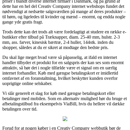
priser i blandt diverse internet firmaer i Danmark, og på grund af
dette har en hel del Creativ Company internet webshops fundet det
nødvendigt at nedsætte salgsværdien på mange af deres produkter –
til børn, og ligeledes til kvinder og mænd – enormt, og endda nogle
gange yde gratis fragt.
Trods dette kan det trods alt være fordelagtigt at studere en række e-
butikker efter tilbud på Træknapper, diam. 25-40 mm, hulstr. 2-3
mm, ass. farver, kinesisk bærtræ, 2-4 huller, 144stk. inden du
shopper, således at du er sikret at modtage den bedste pris.
Du skal lige meget hvad være så påpasselig, at ifald en internet
handler tilbyder et produkt for en salgspris der kan ses som enormt
attraktiv, så bør det i nogle tilfælde være et signal om en uærlig
internet forhandler. Køb med gængse betalingskort er imidlertid
omfavnet af en foranstaltning, hvilket beskytter kunden overfor
uoprigtige online selskaber.
Vi slår generelt et slag for køb med gængse betalingskort eller
betalinger med mobilen. Som en alternativ mulighed bør du bruge et
afbetalingstilbud fra eksempelvis ViaBill, hvis du hellere vil dække
betalingen over tid.
Forud for at nogen køber i en Creativ Company webbutik bør de