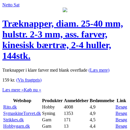
Netto Sat
Træknapper, diam. 25-40 mm,
hulstr. 2-3 mm, ass. farver,
kinesisk bærtræ, 2-4 huller,
144stk.
Træknapper i klare farver med blank overflade
(Læs mere)
159
kr.
(Vis fragtpris)
Læs mere »
Køb nu »
Webshop
Produkter
Anmeldelser
Bedømmelse
Link
Rito.dk
Hobby
4008
4,9
Besøg
SymaskineTorvet.dk
Syning
1353
4,9
Besøg
Strikkes.dk
Garn
171
4,5
Besøg
Hobbygarn.dk
Garn
13
4,4
Besøg