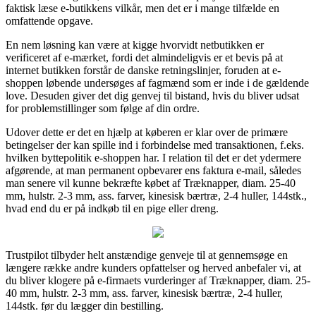
faktisk læse e-butikkens vilkår, men det er i mange tilfælde en
omfattende opgave.
En nem løsning kan være at kigge hvorvidt netbutikken er
verificeret af e-mærket, fordi det almindeligvis er et bevis på at
internet butikken forstår de danske retningslinjer, foruden at e-
shoppen løbende undersøges af fagmænd som er inde i de gældende
love. Desuden giver det dig genvej til bistand, hvis du bliver udsat
for problemstillinger som følge af din ordre.
Udover dette er det en hjælp at køberen er klar over de primære
betingelser der kan spille ind i forbindelse med transaktionen, f.eks.
hvilken byttepolitik e-shoppen har. I relation til det er det ydermere
afgørende, at man permanent opbevarer ens faktura e-mail, således
man senere vil kunne bekræfte købet af Træknapper, diam. 25-40
mm, hulstr. 2-3 mm, ass. farver, kinesisk bærtræ, 2-4 huller, 144stk.,
hvad end du er på indkøb til en pige eller dreng.
Trustpilot tilbyder helt anstændige genveje til at gennemsøge en
længere række andre kunders opfattelser og herved anbefaler vi, at
du bliver klogere på e-firmaets vurderinger af Træknapper, diam. 25-
40 mm, hulstr. 2-3 mm, ass. farver, kinesisk bærtræ, 2-4 huller,
144stk. før du lægger din bestilling.