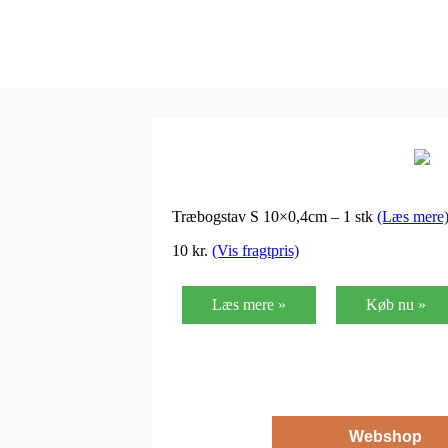
Træbogstav S 10×0,4cm – 1 stk
(Læs mere
10
kr.
(Vis fragtpris)
Læs mere »
Køb nu »
Webshop