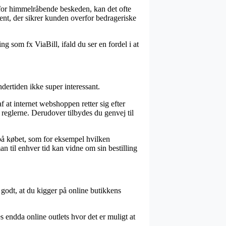
for himmelråbende beskeden, kan det ofte
ment, der sikrer kunden overfor bedrageriske
g som fx ViaBill, ifald du ser en fordel i at
dertiden ikke super interessant.
 at internet webshoppen retter sig efter
 reglerne. Derudover tilbydes du genvej til
på købet, som for eksempel hvilken
an til enhver tid kan vidne om sin bestilling
t godt, at du kigger på online butikkens
es endda online outlets hvor det er muligt at