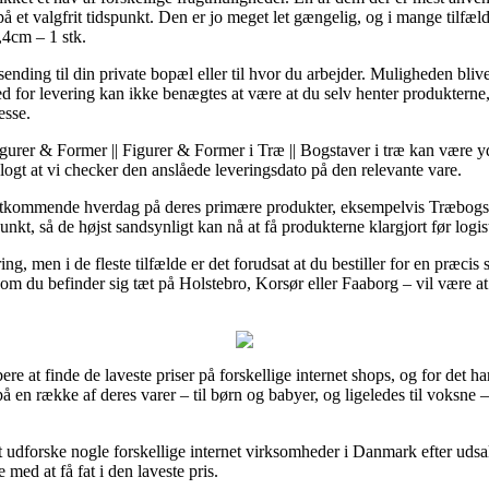
 et valgfrit tidspunkt. Den er jo meget let gængelig, og i mange tilfæld
4cm – 1 stk.
ding til din private bopæl eller til hvor du arbejder. Muligheden bliver
 for levering kan ikke benægtes at være at du selv henter produkterne
esse.
gurer & Former || Figurer & Former i Træ || Bogstaver i træ kan være yd
logt at vi checker den anslåede leveringsdato på den relevante vare.
æstkommende hverdag på deres primære produkter, eksempelvis Træbogst
punkt, så de højst sandsynligt kan nå at få produkterne klargjort før logi
ing, men i de fleste tilfælde er det forudsat at du bestiller for en præci
om du befinder sig tæt på Holstebro, Korsør eller Faaborg – vil være at 
bere at finde de laveste priser på forskellige internet shops, og for det 
å en række af deres varer – til børn og babyer, og ligeledes til voksne 
udforske nogle forskellige internet virksomheder i Danmark efter uds
 med at få fat i den laveste pris.