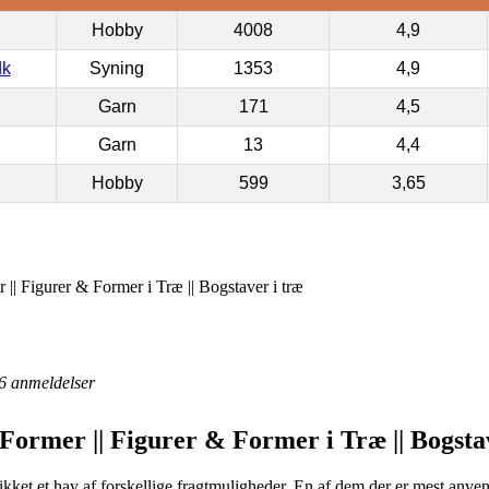
Hobby
4008
4,9
dk
Syning
1353
4,9
Garn
171
4,5
Garn
13
4,4
Hobby
599
3,65
 || Figurer & Former i Træ || Bogstaver i træ
6
anmeldelser
 Former || Figurer & Former i Træ || Bogsta
ikket et hav af forskellige fragtmuligheder. En af dem der er mest anvendt 