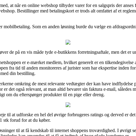
, at når en online webshop tilbyder varer for en salgspris der anses 
webshop. Bestillinger med betalingskort er trods alt omfattet af et regle
ller mobilbetaling. Som en anden løsning burde du vælge en afdragsordnin
øver de på en vis måde tyde e-butikkens forretningsaftale, men det er un
tshoppen er e-mærket medlem, hvilket generelt er en tilkendegivelse af
n fra tid til anden monitoreres af jurister som har ekspertise inden for
med din bestilling.
mærkerne omkring de mest relevante vedtægter der kan have indflydelse 
r er det også relevant, at man altid bevarer sin faktura e-mail, således m
t om du efterspørger produkter til en pige eller dreng.
veje til at udforske en hel del øvrige forbrugeres ratings og derved er de
stk forud for at du køber.
øsninger til at få kendskab til internet shoppens troværdighed. I øvrigt s
 ligeledes kan anvendes til at få et indtryk af hvor glade kunderne er.