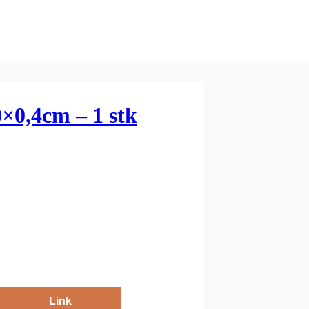
×0,4cm – 1 stk
Link