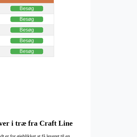
Besøg
Besøg
Besøg
Besøg
Besøg
ver i træ fra Craft Line
er for øjeblikket at få leveret til en