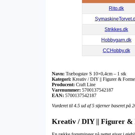
Rito.dk
SymaskineTorvet.
Strikkes.dk
Hobbygarn.dk
CCHobby.dk
Navn:
Træbogstav S 10×0,4cm – 1 stk
Kategori:
Kreativ / DIY || Figurer & Former
Producent:
Craft Line
Varenummer:
5700137542187
EAN:
5700137542187
Vurderet til
4.5
ud af 5 stjerner baseret på
2
Kreativ / DIY || Figurer &
En række forretninger på nettet giver i øjebl