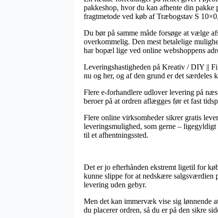
pakkeshop, hvor du kan afhente din pakke på
fragtmetode ved køb af Træbogstav S 10×0,
Du bør på samme måde forsøge at vælge afsen
overkommelig. Den mest betalelige mulighed
har bopæl lige ved online webshoppens adr
Leveringshastigheden på Kreativ / DIY || Fi
nu og her, og af den grund er det særdeles k
Flere e-forhandlere udlover levering på n
beroer på at ordren aflægges før et fast tids
Flere online virksomheder sikrer gratis lever
leveringsmulighed, som gerne – ligegyldigt 
til et afhentningssted.
Det er jo efterhånden ekstremt ligetil for kø
kunne slippe for at nedskære salgsværdien p
levering uden gebyr.
Men det kan immervæk vise sig lønnende at 
du placerer ordren, så du er på den sikre side