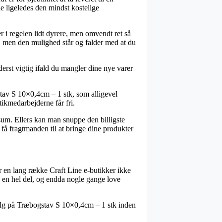
e ligeledes den mindst kostelige
 i regelen lidt dyrere, men omvendt ret så
, men den mulighed står og falder med at du
erst vigtig ifald du mangler dine nye varer
av S 10×0,4cm – 1 stk, som alligevel
stikmedarbejderne får fri.
s sum. Ellers kan man snuppe den billigste
få fragtmanden til at bringe dine produkter
har en lang række Craft Line e-butikker ikke
– en hel del, og endda nogle gange love
alg på Træbogstav S 10×0,4cm – 1 stk inden