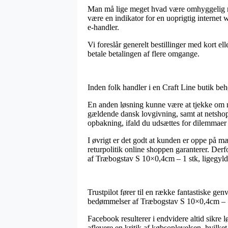
Man må lige meget hvad være omhyggelig med
være en indikator for en uoprigtig internet 
e-handler.
Vi foreslår generelt bestillinger med kort e
betale betalingen af flere omgange.
Inden folk handler i en Craft Line butik beh
En anden løsning kunne være at tjekke om ne
gældende dansk lovgivning, samt at netshoppe
opbakning, ifald du udsættes for dilemmaer 
I øvrigt er det godt at kunden er oppe på 
returpolitik online shoppen garanterer. Derfo
af Træbogstav S 10×0,4cm – 1 stk, ligegyldig
Trustpilot fører til en række fantastiske gen
bedømmelser af Træbogstav S 10×0,4cm – 1 
Facebook resulterer i endvidere altid sikre l
aflevere en kritik af købsoplevelsen, hvilket