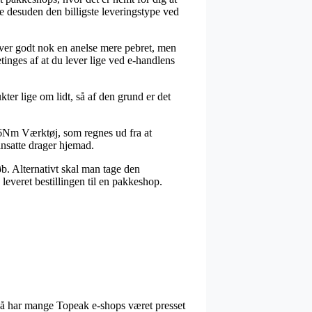
de desuden den billigste leveringstype ved
liver godt nok en anelse mere pebret, men
tinges af at du lever lige ved e-handlens
er lige om lidt, så af den grund er det
 6Nm Værktøj, som regnes ud fra at
eansatte drager hjemad.
øb. Alternativt skal man tage den
leveret bestillingen til en pakkeshop.
g så har mange Topeak e-shops været presset