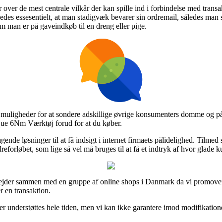
ar over de mest centrale vilkår der kan spille ind i forbindelse med transa
ledes essesentielt, at man stadigvæk bevarer sin ordremail, således man
 man er på gaveindkøb til en dreng eller pige.
muligheder for at sondere adskillige øvrige konsumenters domme og på gr
e 6Nm Værktøj forud for at du køber.
de løsninger til at få indsigt i internet firmaets pålidelighed. Tilme
eforløbet, som lige så vel må bruges til at få et indtryk af hvor glade k
bejder sammen med en gruppe af online shops i Danmark da vi promovere
 en transaktion.
r understøttes hele tiden, men vi kan ikke garantere imod modifikation