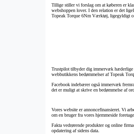
Tillige stiller vi forslag om at køberen er kl
webshoppen lover. I den relation er det lige
Topeak Torque 6Nm Værktøj, ligegyldigt om
Trustpilot tilbyder dig immervæk hæderlige 
webbutikkens bedømmelser af Topeak Torqu
Facebook indebærer også immervæk fremragen
det er muligt at skrive en bedømmelse af ordr
Vores website er annoncefinansieret. Vi ar
om en bruger fra vores hjemmeside foretager
Fakta vedrørende produkter og online firmae
opdatering af sidens data.