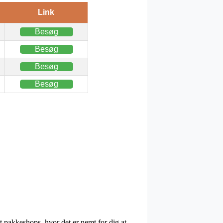
Link
Besøg
Besøg
Besøg
Besøg
 pakkeshops, hvor det er nemt for dig at