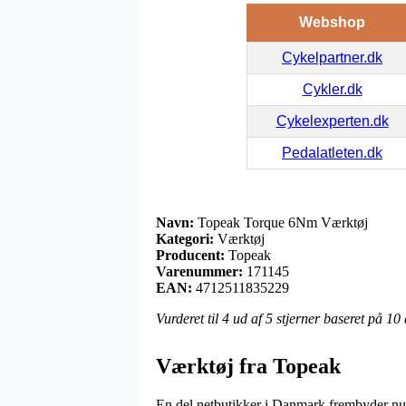
Webshop
Cykelpartner.dk
Cykler.dk
Cykelexperten.dk
Pedalatleten.dk
Navn:
Topeak Torque 6Nm Værktøj
Kategori:
Værktøj
Producent:
Topeak
Varenummer:
171145
EAN:
4712511835229
Vurderet til
4
ud af 5 stjerner baseret på
10
Værktøj fra Topeak
En del netbutikker i Danmark frembyder nu o