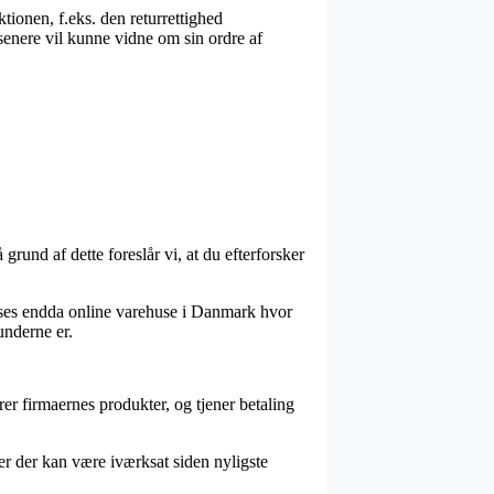
ktionen, f.eks. den returrettighed
 senere vil kunne vidne om sin ordre af
und af dette foreslår vi, at du efterforsker
d ses endda online varehuse i Danmark hvor
underne er.
r firmaernes produkter, og tjener betaling
er der kan være iværksat siden nyligste