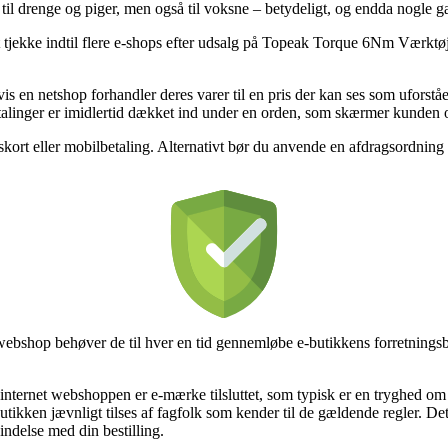
r – til drenge og piger, men også til voksne – betydeligt, og endda nogle
at tjekke indtil flere e-shops efter udsalg på Topeak Torque 6Nm Værktøj
en netshop forhandler deres varer til en pris der kan ses som uforståeli
etalinger er imidlertid dækket ind under en orden, som skærmer kunden 
gskort eller mobilbetaling. Alternativt bør du anvende en afdragsordning
ebshop behøver de til hver en tid gennemløbe e-butikkens forretningsbe
nternet webshoppen er e-mærke tilsluttet, som typisk er en tryghed om at
tikken jævnligt tilses af fagfolk som kender til de gældende regler. Det
indelse med din bestilling.