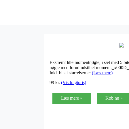
Ekstremt lille momentnøgle, i sæt med 5 bi
nøgle med forudindstillet moment._x000D_
Inkl. bits i størrelserne:
(Læs mere)
99
kr.
(Vis fragtpris)
Læs mere »
Køb nu »