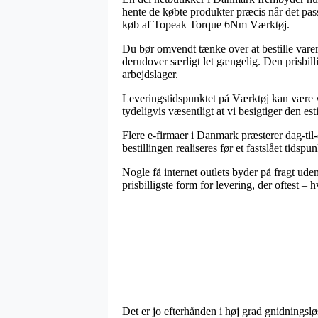
hente de købte produkter præcis når det pass
køb af Topeak Torque 6Nm Værktøj.
Du bør omvendt tænke over at bestille varern
derudover særligt let gængelig. Den prisbill
arbejdslager.
Leveringstidspunktet på Værktøj kan være væ
tydeligvis væsentligt at vi besigtiger den e
Flere e-firmaer i Danmark præsterer dag-ti
bestillingen realiseres før et fastslået tidsp
Nogle få internet outlets byder på fragt ude
prisbilligste form for levering, der oftest 
Det er jo efterhånden i høj grad gnidningslø