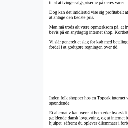
til at at tvinge salgspriserne på deres vare
Dog kan det imidlertid vise sig profitabelt 
at antage den bedste pris.
Man må trods alt være opmærksom på, at hvis 
bevis på en snydagtig internet shop. Kortb
Vi slår generelt et slag for køb med betalin
fordel i at godtgøre regningen over tid.
Inden folk shopper hos en Topeak internet w
spændende.
Et alternativ kan være at bemærke hvorvidt i
gældende dansk lovgivning, og at internet bu
hjulpet, såfremt du oplever dilemmaer i forb