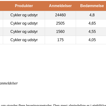
Produkter
Anmeldelser
Bedømmelse
Cykler og udstyr
24460
4,8
Cykler og udstyr
2505
4,65
Cykler og udstyr
1560
4,55
Cykler og udstyr
175
4,05
anmeldelser
m stunder flere leveringsmetoder. Den mest almindelige er i øjeblikket