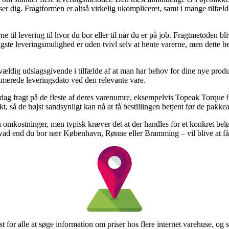
er dig. Fragtformen er altså virkelig ukompliceret, samt i mange tilfæl
e til levering til hvor du bor eller til når du er på job. Fragtmetoden b
igste leveringsmulighed er uden tvivl selv at hente varerne, men dette be
ldig udslagsgivende i tilfælde af at man har behov for dine nye produkt
stimerede leveringsdato ved den relevante vare.
l-dag fragt på de fleste af deres varenumre, eksempelvis Topeak Torque
unkt, så de højst sandsynligt kan nå at få bestillingen betjent før de pakk
n omkostninger, men typisk kræver det at der handles for et konkret bel
– hvad end du bor nær København, Rønne eller Bramming – vil blive at få 
st for alle at søge information om priser hos flere internet varehuse, o