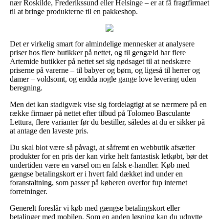
nær Roskilde, Frederikssund eller Helsinge – er at få fragtfirmaet
til at bringe produkterne til en pakkeshop.
Det er virkelig smart for almindelige mennesker at analysere
priser hos flere butikker på nettet, og til gengæld har flere
Artemide butikker på nettet set sig nødsaget til at nedskære
priserne på varerne – til babyer og børn, og ligeså til herrer og
damer – voldsomt, og endda nogle gange love levering uden
beregning.
Men det kan stadigvæk vise sig fordelagtigt at se nærmere på en
række firmaer på nettet efter tilbud på Tolomeo Basculante
Lettura, flere varianter før du bestiller, således at du er sikker på
at antage den laveste pris.
Du skal blot være så påvagt, at såfremt en webbutik afsætter
produkter for en pris der kan virke helt fantastisk letkøbt, bør det
undertiden være en varsel om en falsk e-handler. Køb med
gængse betalingskort er i hvert fald dækket ind under en
foranstaltning, som passer på køberen overfor fup internet
forretninger.
Generelt foreslår vi køb med gængse betalingskort eller
betalinger med mobilen. Som en anden løsning kan du udnytte