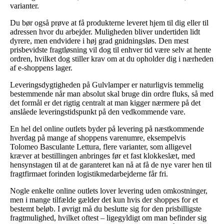
varianter.
Du bør også prøve at få produkterne leveret hjem til dig eller til
adressen hvor du arbejder. Muligheden bliver undertiden lidt
dyrere, men endvidere i høj grad gnidningsløs. Den mest
prisbevidste fragtløsning vil dog til enhver tid være selv at hente
ordren, hvilket dog stiller krav om at du opholder dig i nærheden
af e-shoppens lager.
Leveringsdygtigheden på Gulvlamper er naturligvis temmelig
bestemmende når man absolut skal bruge din ordre fluks, så med
det formål er det rigtig centralt at man kigger nærmere på det
anslåede leveringstidspunkt på den vedkommende vare.
En hel del online outlets byder på levering på næstkommende
hverdag på mange af shoppens varenumre, eksempelvis
Tolomeo Basculante Lettura, flere varianter, som alligevel
kræver at bestillingen anbringes før et fast klokkeslæt, med
hensynstagen til at de garanteret kan nå at få de nye varer hen til
fragtfirmaet forinden logistikmedarbejderne får fri.
Nogle enkelte online outlets lover levering uden omkostninger,
men i mange tilfælde gælder det kun hvis der shoppes for et
bestemt beløb. I øvrigt må du beslutte sig for den prisbilligste
fragtmulighed, hvilket oftest – ligegyldigt om man befinder sig