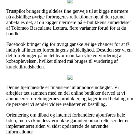
Trustpilot bringer dig aldeles fine genveje til at kigge nærmere
på adskillige øvrige forbrugeres reflektioner og af den grund
anbefales det, at du kigger nærmere på e-butikkens anmeldelser
af Tolomeo Basculante Lettura, flere varianter forud for at du
handler.
Facebook bringer dig for øvrigt ganske ærlige chancer for at få
indtryk af internet forretningens pålidelighed. Desuden ser vi en
del forretninger på nettet hvor man kan ytre en vurdering af
købsoplevelsen, hvilket tilmed må bruges til vurdering af
kundetilfredsheden.
Denne hjemmeside er finansieret af annonceindtægter. Vi
arbejder tæt sammen med en del online butikker derved at vi
annoncerer forretningernes produkter, og tager imod betaling om
de personer vi sender videre realiserer en bestilling.
Orientering om tilbud og internet forhandlere ajourføres hele
tiden, men vi kan desværre ikke garantere imod rettelser der er
implementeret siden vi sidst opdaterede de anvendte
informationer.