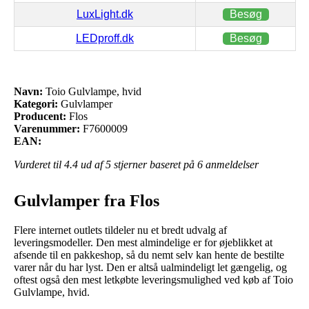
LuxLight.dk
Besøg
LEDproff.dk
Besøg
Navn:
Toio Gulvlampe, hvid
Kategori:
Gulvlamper
Producent:
Flos
Varenummer:
F7600009
EAN:
Vurderet til
4.4
ud af 5 stjerner baseret på
6
anmeldelser
Gulvlamper fra Flos
Flere internet outlets tildeler nu et bredt udvalg af
leveringsmodeller. Den mest almindelige er for øjeblikket at
afsende til en pakkeshop, så du nemt selv kan hente de bestilte
varer når du har lyst. Den er altså ualmindeligt let gængelig, og
oftest også den mest letkøbte leveringsmulighed ved køb af Toio
Gulvlampe, hvid.