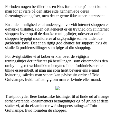
Forinden nogen bestiller hos en Flos forhandler på nettet kunne
man for at være på den sikre side gennemløbe deres
forretningsbetingelser, men det er gerne ikke super interessant.
En anden mulighed er at undersøge hvorvidt internet shoppen er
e-mærke tilsluttet, siden det generelt er en tryghed om at internet
shoppen lever op til de danske retningslinjer, udover at online
shoppen hyppigt monitoreres af sagkyndige som er inde i de
gældende love. Det er en rigtig god chance for support, hvis du
skulle få problemstillinger som følge af din shopping.
For øvrigt støtter vi at køber er klar over de vigtigste
retningslinjer der influerer på bestillingen, som eksempelvis den
ombytningsret webbutikken benytter. I den forbindelse er det
tillige essesentielt, at man når som helst bevarer ens e-mail
kvittering, således man senere kan påvise sin ordre af Toio
Gulvlampe, hvid, uafhængig om man er kvinde eller mand.
Trustpilot yder flere fantastiske løsninger til at finde ud af mange
forhenværende konsumenters betragtninger og på grund af dette
støtter vi, at du eksaminerer webshoppens ratings af Toio
Gulvlampe, hvid forinden du shopper.