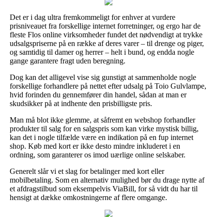
Det er i dag ultra fremkommeligt for enhver at vurdere
prisniveauet fra forskellige internet forretninger, og ergo har de
fleste Flos online virksomheder fundet det nødvendigt at trykke
udsalgspriserne på en række af deres varer – til drenge og piger,
og samtidig til damer og herrer – helt i bund, og endda nogle
gange garantere fragt uden beregning.
Dog kan det alligevel vise sig gunstigt at sammenholde nogle
forskellige forhandlere på nettet efter udsalg på Toio Gulvlampe,
hvid forinden du gennemfører din handel, sådan at man er
skudsikker på at indhente den prisbilligste pris.
Man må blot ikke glemme, at såfremt en webshop forhandler
produkter til salg for en salgspris som kan virke mystisk billig,
kan det i nogle tilfælde være en indikation på en fup internet
shop. Køb med kort er ikke desto mindre inkluderet i en
ordning, som garanterer os imod uærlige online selskaber.
Generelt slår vi et slag for betalinger med kort eller
mobilbetaling. Som en alternativ mulighed bør du drage nytte af
et afdragstilbud som eksempelvis ViaBill, for så vidt du har til
hensigt at dække omkostningerne af flere omgange.