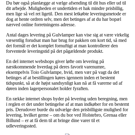
Du bør også planlægge at vælge afsending til dit hus eller ud til
dit arbejde. Muligheden er undertiden et hak mindre prisbillig,
men lige så vel ret ligetil. Den mest letkøbte leveringsmetode er
dog at hente ordren selv, men det betinges af at du har bopæl
nærved online forretningens adresse.
Antal dages levering på Gulvlamper kan vise sig at være virkelig
væsentlig forudsat man har brug for pakken om kort tid, så med
det formål er det komplet fornuftigt at man kontrollerer den
forventede leveringstid på det pågældende produkt.
En del internet webshops giver løfte om levering på
næstkommende hverdag på deres favorit varenumre,
eksempelvis Toio Gulvlampe, hvid, men vær på vagt da det
betinges af at bestillingen køres igennem inden et bestemt
tidspunkt, så at de højst sandsynligt kan nå at få varerne ud af
døren inden lagerpersonalet holder fyraften.
En række internet shops byder på levering uden beregning, men
i reglen er det under betingelse af at man indkøber for en bestemt
pris. Derudover burde du udvælge den prisbilligste mulighed for
levering, hvilket gerne – om du bor ved Holstebro, Grenaa eller
Billund – er at få dem til at bringe dine varer til et
udleveringssted.