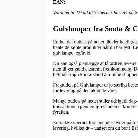
EAN:
Vurderet til
4.9
ud af 5 stjerner baseret på
8
Gulvlamper fra Santa & C
En hel del outlets på nettet tildeler heldigvi
hente de købte produkter når du har lyst. 
gulvlampe, eg/hvid.
Du kan også planlægge at få ordren leveret t
men til gengæld ekstremt fremkommelig. Den 
befinder dig i kort afstand af online shoppe
Fragttiden på Gulvlamper er jo særligt beste
for levering på den aktuelle vare.
Mange outlets på nettet stiller udsigt til 
transaktionen gennemføres inden et konkret t
fyraften.
En række internet foretagender byder på frag
levering, hvilket tit – uanset om du bor i Esb