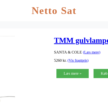
Netto Sat
TMM gulvlampe,
SANTA & COLE
(Læs mere)
5260
kr.
(Vis fragtpris)
Læs mere »
Køb 