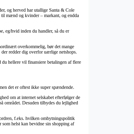
der, og herved har utallige Santa & Cole
så til mænd og kvinder – markant, og endda
pe, eg/hvid inden du handler, så du er
traordinært overkommelig, bør det mange
 der redder dig overfor uærlige netshops.
du hellere vil finansiere betalingen af flere
 men det er oftest ikke super spændende.
ghed om at internet selskabet efterfølger de
på området. Desuden tilbydes du lejlighed
 ordren, f.eks. hvilken ombytningspolitik
r som helst kan bevidne sin shopping af