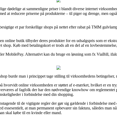
elige dødelige at sammenligne priser i blandt diverse internet virksomhe
med at reducere priserne på produkterne – til piger og drenge, men og
besigtige et par forskellige shops på nettet efter rabat på TMM gulvlam
n online butik tilbyder deres produkter for en udsalgspris som er eks
et shop. Køb med betalingskort er trods alt en del af en lovbestemmelse,
ler MobilePay. Alternativt kan du bruge en løsning som fx ViaBill, ifald 
op burde man i princippet tage stilling til virksomhedens betingelser,
å hvorvidt online virksomheden er støttet af e-mærket, hvilket er en try
te overværes af fagfolk der har den nødvendige knowhow om reglementet 
å vanskeligheder i forbindelse med din shopping.
stagende til de vigtigste regler der gør sig gældende i forbindelse med
d essesentielt, at man permanent opbevarer sin faktura, således man nå
 skal købe til en kvinde eller mand.