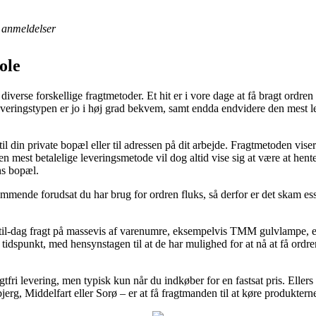
anmeldelser
ole
s diverse forskellige fragtmetoder. Et hit er i vore dage at få bragt ordre
Leveringstypen er jo i høj grad bekvem, samt endda endvidere den mest
il din private bopæl eller til adressen på dit arbejde. Fragtmetoden vis
mest betalelige leveringsmetode vil dog altid vise sig at være at hent
ns bopæl.
mmende forudsat du har brug for ordren fluks, så derfor er det skam ess
dag-til-dag fragt på massevis af varenumre, eksempelvis TMM gulvlampe, e
idspunkt, med hensynstagen til at de har mulighed for at nå at få ordren 
tfri levering, men typisk kun når du indkøber for en fastsat pris. Eller
jerg, Middelfart eller Sorø – er at få fragtmanden til at køre produkterne