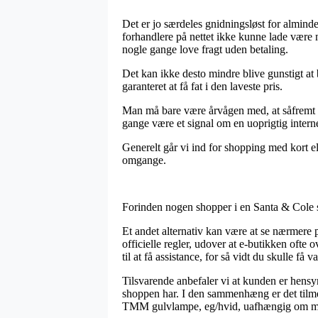
Det er jo særdeles gnidningsløst for almind
forhandlere på nettet ikke kunne lade være 
nogle gange love fragt uden betaling.
Det kan ikke desto mindre blive gunstigt at 
garanteret at få fat i den laveste pris.
Man må bare være årvågen med, at såfremt e
gange være et signal om en uoprigtig intern
Generelt går vi ind for shopping med kort el
omgange.
Forinden nogen shopper i en Santa & Cole sh
Et andet alternativ kan være at se nærmere p
officielle regler, udover at e-butikken of
til at få assistance, for så vidt du skulle f
Tilsvarende anbefaler vi at kunden er hensyn
shoppen har. I den sammenhæng er det tilme
TMM gulvlampe, eg/hvid, uafhængig om man