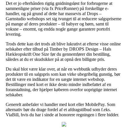
Det er jo efterhånden rigtig gnidningsløst for forbrugerne at
sammenligne priser (via fx PriceRunner) på forskellige e-
handler, og på grund af dette har massevis af Drops –
Garnstudio webshops set sig tvunget til at reducere salgspriserne
på mange af deres produkter – til babyer og børn, samt til
voksne – enormt, og endda nogle gange garantere portofri
levering.
Trods dette kan det trods alt blive lukrativt at efterse visse online
selskaber efter tilbud på Timber by DROPS Design – Hals
Hækleopskrift One Size før du gennemfører din bestilling,
således at du er skudsikker på at opnå den billigste pris.
Du skal blot være klar over, at når en webbutik udbyder deres
produkter til en salgspris som kan virke ubegribelig gunstig, bør
det tit være en indikator for en uægte internet webshop.
Bestillinger med kort er ikke desto mindre indbefattet af en
foranstaltning, der hjælper køberen overfor uoprigtige internet
selskaber.
Generelt anbefaler vi handler med kort eller MobilePay. Som
alternativ bør du drage fordel af et afdragstilbud som f.eks.
ViaBill, hvis du har i sinde at honorere regningen i flere bidder.