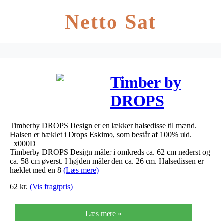
Netto Sat
Timber by
DROPS
Design – Hals
Timberby DROPS Design er en lækker halsedisse til mænd.
Hækleopskrift
Halsen er hæklet i Drops Eskimo, som består af 100% uld.
_x000D_
One Size
Timberby DROPS Design måler i omkreds ca. 62 cm nederst og
ca. 58 cm øverst. I højden måler den ca. 26 cm. Halsedissen er
hæklet med en 8
(Læs mere)
62
kr.
(Vis fragtpris)
Læs mere »