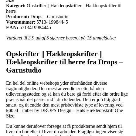
Size
Kategori:
Opskrifter || Hækleopskrifter || Hækleopskrifter til
herre
Producent:
Drops – Garnstudio
Varenummer:
5713419984445
EAN:
5713419984445
Vurderet til
3.9
ud af 5 stjerner baseret på
15
anmeldelser
Opskrifter || Hækleopskrifter ||
Hækleopskrifter til herre fra Drops –
Garnstudio
En hel del online webshops yder efterhånden diverse
fragtmuligheder. Den mest anvendte er efterhånden
udleveringssteder, og så kan du bare gå forbi efter din ordre lige
præcis når det passer ind i din kalender. Den er jo i høj grad
smart, og tit endda den mest prisbevidste type af levering ved
køb af Timber by DROPS Design – Hals Hækleopskrift One
Size.
Du kunne derudover forsøge at få produkterne sendt hjem til
hvor du bor eller til hvor du arbejder. Fragtløsningen viser sig