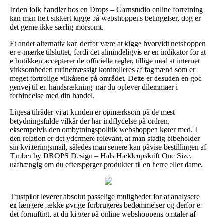
Inden folk handler hos en Drops – Garnstudio online forretning
kan man helt sikkert kigge på webshoppens betingelser, dog er
det gerne ikke særlig morsomt.
Et andet alternativ kan derfor være at kigge hvorvidt netshoppen
er e-mærke tilsluttet, fordi det almindeligvis er en indikator for at
e-butikken accepterer de officielle regler, tillige med at internet
virksomheden rutinemæssigt kontrolleres af fagmænd som er
meget fortrolige vilkårene på området. Dette er desuden en god
genvej til en håndsrækning, når du oplever dilemmaer i
forbindelse med din handel.
Ligeså tilråder vi at kunden er opmærksom på de mest
betydningsfulde vilkår der har indflydelse på ordren,
eksempelvis den ombytningspolitik webshoppen kører med. I
den relation er det ydermere relevant, at man stadig bibeholder
sin kvitteringsmail, således man senere kan påvise bestillingen af
Timber by DROPS Design – Hals Hækleopskrift One Size,
uafhængig om du efterspørger produkter til en herre eller dame.
Trustpilot leverer absolut passelige muligheder for at analysere
en længere række øvrige forbrugeres bedømmelser og derfor er
det fornuftigt, at du kigger på online webshoppens omtaler af