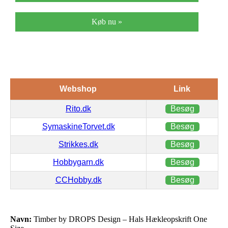
Køb nu »
Webshop
Link
Rito.dk
Besøg
SymaskineTorvet.dk
Besøg
Strikkes.dk
Besøg
Hobbygarn.dk
Besøg
CCHobby.dk
Besøg
Navn:
Timber by DROPS Design – Hals Hækleopskrift One