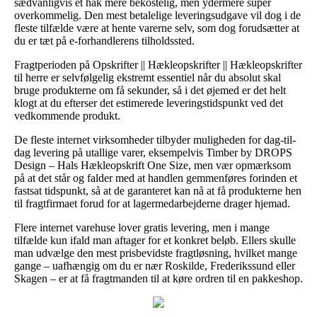
sædvanligvis et hak mere bekostelig, men ydermere super
overkommelig. Den mest betalelige leveringsudgave vil dog i de
fleste tilfælde være at hente varerne selv, som dog forudsætter at
du er tæt på e-forhandlerens tilholdssted.
Fragtperioden på Opskrifter || Hækleopskrifter || Hækleopskrifter
til herre er selvfølgelig ekstremt essentiel når du absolut skal
bruge produkterne om få sekunder, så i det øjemed er det helt
klogt at du efterser det estimerede leveringstidspunkt ved det
vedkommende produkt.
De fleste internet virksomheder tilbyder muligheden for dag-til-
dag levering på utallige varer, eksempelvis Timber by DROPS
Design – Hals Hækleopskrift One Size, men vær opmærksom
på at det står og falder med at handlen gemmenføres forinden et
fastsat tidspunkt, så at de garanteret kan nå at få produkterne hen
til fragtfirmaet forud for at lagermedarbejderne drager hjemad.
Flere internet varehuse lover gratis levering, men i mange
tilfælde kun ifald man aftager for et konkret beløb. Ellers skulle
man udvælge den mest prisbevidste fragtløsning, hvilket mange
gange – uafhængig om du er nær Roskilde, Frederikssund eller
Skagen – er at få fragtmanden til at køre ordren til en pakkeshop.