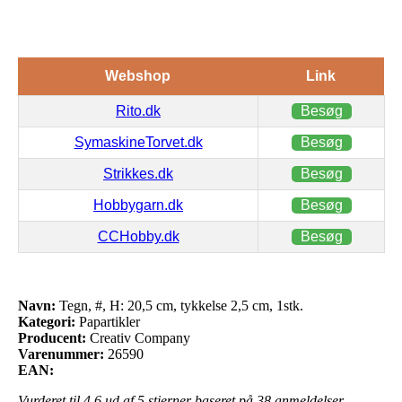
Webshop
Link
Rito.dk
Besøg
SymaskineTorvet.dk
Besøg
Strikkes.dk
Besøg
Hobbygarn.dk
Besøg
CCHobby.dk
Besøg
Navn:
Tegn, #, H: 20,5 cm, tykkelse 2,5 cm, 1stk.
Kategori:
Papartikler
Producent:
Creativ Company
Varenummer:
26590
EAN:
Vurderet til
4.6
ud af 5 stjerner baseret på
38
anmeldelser