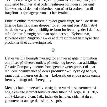
imidlertid betinges af at orden realiseres forinden et bestemt
klokkeslæt, så de med sikkerhed kan nå at få ordren hen til
fragtfirmaet før lagerpersonalet har fyraften.
Enkelte online forhandlere tilbyder gratis fragt, men i de fleste
tilfælde kun ifald man shopper for en bestemt pris. Alternativt
burde du vælge den prisbilligste form for levering, der i de fleste
tilfælde – uafhængig om man opholder sig i København,
Birkerød eller Ringkøbing – er at få fragtfirmaet til at køre dine
produkter til et udleveringssted.
Det er vældig hensigtsmæssigt for enhver at søge information
om priser på diverse outlets på nettet, og herved har adskillige
Creativ Company internet foretagender været presset til at at
reducere prisniveauet på deres produkter – til børn og babyer,
samt også til herrer og damer – kolossalt, og endda nogle gange
frembyde fragt uden beregning.
Men det kan immervæk vise sig tiden værd at se nærmere på
nogle enkelte internet butikker efter tilbud på Tegn, #, H: 20,5
cm, tykkelse 2,5 cm, 1stk. inden du handler, sådan at du er
garanteret at antage den skarpeste pris.