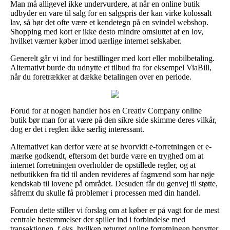
Man må alligevel ikke undervurdere, at når en online butik
udbyder en vare til salg for en salgspris der kan virke kolossalt
lav, så bør det ofte være et kendetegn på en svindel webshop.
Shopping med kort er ikke desto mindre omsluttet af en lov,
hvilket værner køber imod uærlige internet selskaber.
Generelt går vi ind for bestillinger med kort eller mobilbetaling.
Alternativt burde du udnytte et tilbud fra for eksempel ViaBill,
når du foretrækker at dække betalingen over en periode.
Forud for at nogen handler hos en Creativ Company online
butik bør man for at være på den sikre side skimme deres vilkår,
dog er det i reglen ikke særlig interessant.
Alternativet kan derfor være at se hvorvidt e-forretningen er e-
mærke godkendt, eftersom det burde være en tryghed om at
internet forretningen overholder de opstillede regler, og at
netbutikken fra tid til anden revideres af fagmænd som har nøje
kendskab til lovene på området. Desuden får du genvej til støtte,
såfremt du skulle få problemer i processen med din handel.
Foruden dette stiller vi forslag om at køber er på vagt for de mest
centrale bestemmelser der spiller ind i forbindelse med
transaktionen, f.eks. hvilken returret online forretningen benytter.