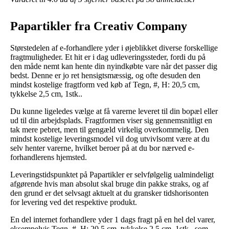
Papartikler fra Creativ Company
Størstedelen af e-forhandlere yder i øjeblikket diverse forskellige
fragtmuligheder. Et hit er i dag udleveringssteder, fordi du på
den måde nemt kan hente din nyindkøbte vare når det passer dig
bedst. Denne er jo ret hensigtsmæssig, og ofte desuden den
mindst kostelige fragtform ved køb af Tegn, #, H: 20,5 cm,
tykkelse 2,5 cm, 1stk..
Du kunne ligeledes vælge at få varerne leveret til din bopæl eller
ud til din arbejdsplads. Fragtformen viser sig gennemsnitligt en
tak mere pebret, men til gengæld virkelig overkommelig. Den
mindst kostelige leveringsmodel vil dog utvivlsomt være at du
selv henter varerne, hvilket beroer på at du bor nærved e-
forhandlerens hjemsted.
Leveringstidspunktet på Papartikler er selvfølgelig ualmindeligt
afgørende hvis man absolut skal bruge din pakke straks, og af
den grund er det selvsagt aktuelt at du gransker tidshorisonten
for levering ved det respektive produkt.
En del internet forhandlere yder 1 dags fragt på en hel del varer,
eksempelvis Tegn, #, H: 20,5 cm, tykkelse 2,5 cm, 1stk., som