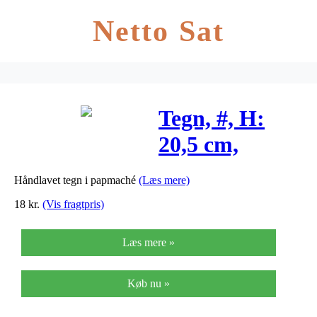
Netto Sat
Tegn, #, H:
20,5 cm,
tykkelse 2,5
Håndlavet tegn i papmaché
(Læs mere)
cm, 1stk.
18
kr.
(Vis fragtpris)
Læs mere »
Køb nu »