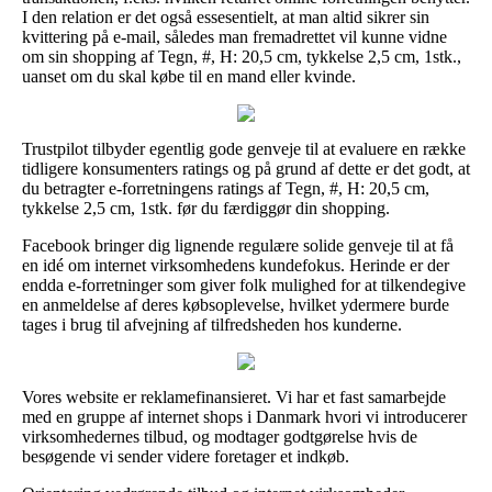
I den relation er det også essesentielt, at man altid sikrer sin
kvittering på e-mail, således man fremadrettet vil kunne vidne
om sin shopping af Tegn, #, H: 20,5 cm, tykkelse 2,5 cm, 1stk.,
uanset om du skal købe til en mand eller kvinde.
Trustpilot tilbyder egentlig gode genveje til at evaluere en række
tidligere konsumenters ratings og på grund af dette er det godt, at
du betragter e-forretningens ratings af Tegn, #, H: 20,5 cm,
tykkelse 2,5 cm, 1stk. før du færdiggør din shopping.
Facebook bringer dig lignende regulære solide genveje til at få
en idé om internet virksomhedens kundefokus. Herinde er der
endda e-forretninger som giver folk mulighed for at tilkendegive
en anmeldelse af deres købsoplevelse, hvilket ydermere burde
tages i brug til afvejning af tilfredsheden hos kunderne.
Vores website er reklamefinansieret. Vi har et fast samarbejde
med en gruppe af internet shops i Danmark hvori vi introducerer
virksomhedernes tilbud, og modtager godtgørelse hvis de
besøgende vi sender videre foretager et indkøb.