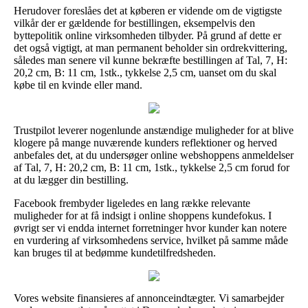
Herudover foreslåes det at køberen er vidende om de vigtigste
vilkår der er gældende for bestillingen, eksempelvis den
byttepolitik online virksomheden tilbyder. På grund af dette er
det også vigtigt, at man permanent beholder sin ordrekvittering,
således man senere vil kunne bekræfte bestillingen af Tal, 7, H:
20,2 cm, B: 11 cm, 1stk., tykkelse 2,5 cm, uanset om du skal
købe til en kvinde eller mand.
Trustpilot leverer nogenlunde anstændige muligheder for at blive
klogere på mange nuværende kunders reflektioner og herved
anbefales det, at du undersøger online webshoppens anmeldelser
af Tal, 7, H: 20,2 cm, B: 11 cm, 1stk., tykkelse 2,5 cm forud for
at du lægger din bestilling.
Facebook frembyder ligeledes en lang række relevante
muligheder for at få indsigt i online shoppens kundefokus. I
øvrigt ser vi endda internet forretninger hvor kunder kan notere
en vurdering af virksomhedens service, hvilket på samme måde
kan bruges til at bedømme kundetilfredsheden.
Vores website finansieres af annonceindtægter. Vi samarbejder