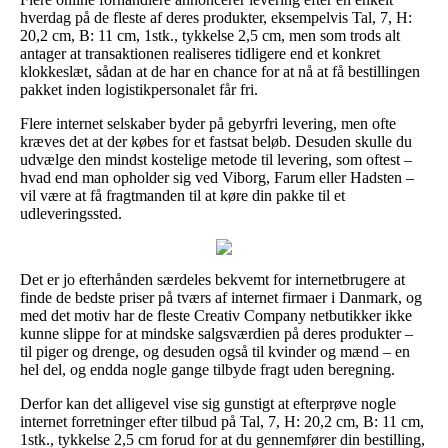
hverdag på de fleste af deres produkter, eksempelvis Tal, 7, H:
20,2 cm, B: 11 cm, 1stk., tykkelse 2,5 cm, men som trods alt
antager at transaktionen realiseres tidligere end et konkret
klokkeslæt, sådan at de har en chance for at nå at få bestillingen
pakket inden logistikpersonalet får fri.
Flere internet selskaber byder på gebyrfri levering, men ofte
kræves det at der købes for et fastsat beløb. Desuden skulle du
udvælge den mindst kostelige metode til levering, som oftest –
hvad end man opholder sig ved Viborg, Farum eller Hadsten –
vil være at få fragtmanden til at køre din pakke til et
udleveringssted.
Det er jo efterhånden særdeles bekvemt for internetbrugere at
finde de bedste priser på tværs af internet firmaer i Danmark, og
med det motiv har de fleste Creativ Company netbutikker ikke
kunne slippe for at mindske salgsværdien på deres produkter –
til piger og drenge, og desuden også til kvinder og mænd – en
hel del, og endda nogle gange tilbyde fragt uden beregning.
Derfor kan det alligevel vise sig gunstigt at efterprøve nogle
internet forretninger efter tilbud på Tal, 7, H: 20,2 cm, B: 11 cm,
1stk., tykkelse 2,5 cm forud for at du gennemfører din bestilling,