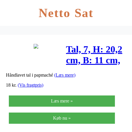
Netto Sat
Tal, 7, H: 20,2
cm, B: 11 cm,
1stk., tykkelse
Håndlavet tal i papmaché
(Læs mere)
2,5 cm
18
kr.
(Vis fragtpris)
Læs mere »
Køb nu »