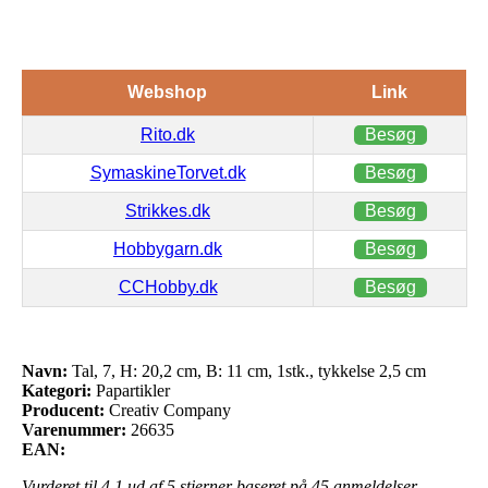
Webshop
Link
Rito.dk
Besøg
SymaskineTorvet.dk
Besøg
Strikkes.dk
Besøg
Hobbygarn.dk
Besøg
CCHobby.dk
Besøg
Navn:
Tal, 7, H: 20,2 cm, B: 11 cm, 1stk., tykkelse 2,5 cm
Kategori:
Papartikler
Producent:
Creativ Company
Varenummer:
26635
EAN:
Vurderet til
4.1
ud af 5 stjerner baseret på
45
anmeldelser