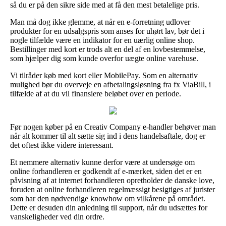
så du er på den sikre side med at få den mest betalelige pris.
Man må dog ikke glemme, at når en e-forretning udlover
produkter for en udsalgspris som anses for uhørt lav, bør det i
nogle tilfælde være en indikator for en uærlig online shop.
Bestillinger med kort er trods alt en del af en lovbestemmelse,
som hjælper dig som kunde overfor uægte online varehuse.
Vi tilråder køb med kort eller MobilePay. Som en alternativ
mulighed bør du overveje en afbetalingsløsning fra fx ViaBill, i
tilfælde af at du vil finansiere beløbet over en periode.
Før nogen køber på en Creativ Company e-handler behøver man
når alt kommer til alt sætte sig ind i dens handelsaftale, dog er
det oftest ikke videre interessant.
Et nemmere alternativ kunne derfor være at undersøge om
online forhandleren er godkendt af e-mærket, siden det er en
påvisning af at internet forhandleren opretholder de danske love,
foruden at online forhandleren regelmæssigt besigtiges af jurister
som har den nødvendige knowhow om vilkårene på området.
Dette er desuden din anledning til support, når du udsættes for
vanskeligheder ved din ordre.