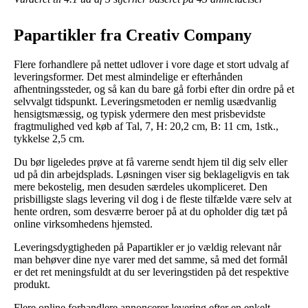
Papartikler fra Creativ Company
Flere forhandlere på nettet udlover i vore dage et stort udvalg af
leveringsformer. Det mest almindelige er efterhånden
afhentningssteder, og så kan du bare gå forbi efter din ordre på et
selvvalgt tidspunkt. Leveringsmetoden er nemlig usædvanlig
hensigtsmæssig, og typisk ydermere den mest prisbevidste
fragtmulighed ved køb af Tal, 7, H: 20,2 cm, B: 11 cm, 1stk.,
tykkelse 2,5 cm.
Du bør ligeledes prøve at få varerne sendt hjem til dig selv eller
ud på din arbejdsplads. Løsningen viser sig beklageligvis en tak
mere bekostelig, men desuden særdeles ukompliceret. Den
prisbilligste slags levering vil dog i de fleste tilfælde være selv at
hente ordren, som desværre beroer på at du opholder dig tæt på
online virksomhedens hjemsted.
Leveringsdygtigheden på Papartikler er jo vældig relevant når
man behøver dine nye varer med det samme, så med det formål
er det ret meningsfuldt at du ser leveringstiden på det respektive
produkt.
Flere online forhandlere annoncerer levering efter en enkelt