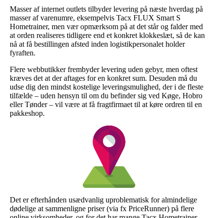
Masser af internet outlets tilbyder levering på næste hverdag på
masser af varenumre, eksempelvis Tacx FLUX Smart S
Hometrainer, men vær opmærksom på at det står og falder med
at orden realiseres tidligere end et konkret klokkeslæt, så de kan
nå at få bestillingen afsted inden logistikpersonalet holder
fyraften.
Flere webbutikker frembyder levering uden gebyr, men oftest
kræves det at der aftages for en konkret sum. Desuden må du
udse dig den mindst kostelige leveringsmulighed, der i de fleste
tilfælde – uden hensyn til om du befinder sig ved Køge, Hobro
eller Tønder – vil være at få fragtfirmaet til at køre ordren til en
pakkeshop.
Det er efterhånden usædvanlig uproblematisk for almindelige
dødelige at sammenligne priser (via fx PriceRunner) på flere
online virksomheder, og for det har mange Tacx Hometrainer