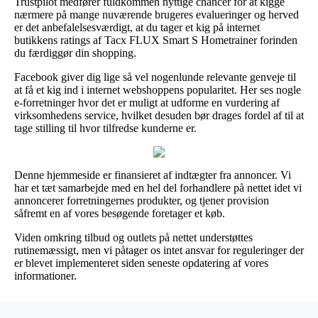
Trustpilot medfører fuldkommen nyttige chancer for at kigge
nærmere på mange nuværende brugeres evalueringer og herved
er det anbefalelsesværdigt, at du tager et kig på internet
butikkens ratings af Tacx FLUX Smart S Hometrainer forinden
du færdiggør din shopping.
Facebook giver dig lige så vel nogenlunde relevante genveje til
at få et kig ind i internet webshoppens popularitet. Her ses nogle
e-forretninger hvor det er muligt at udforme en vurdering af
virksomhedens service, hvilket desuden bør drages fordel af til at
tage stilling til hvor tilfredse kunderne er.
Denne hjemmeside er finansieret af indtægter fra annoncer. Vi
har et tæt samarbejde med en hel del forhandlere på nettet idet vi
annoncerer forretningernes produkter, og tjener provision
såfremt en af vores besøgende foretager et køb.
Viden omkring tilbud og outlets på nettet understøttes
rutinemæssigt, men vi påtager os intet ansvar for reguleringer der
er blevet implementeret siden seneste opdatering af vores
informationer.