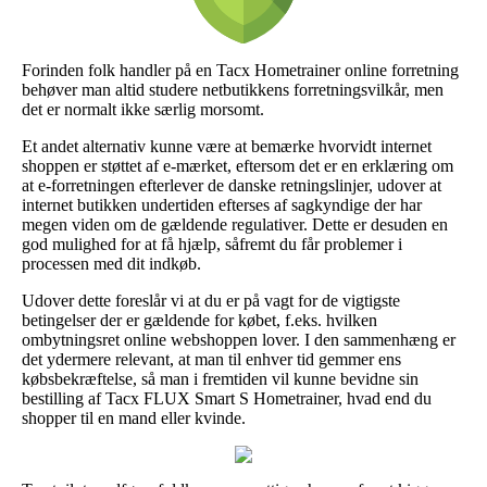
Forinden folk handler på en Tacx Hometrainer online forretning
behøver man altid studere netbutikkens forretningsvilkår, men
det er normalt ikke særlig morsomt.
Et andet alternativ kunne være at bemærke hvorvidt internet
shoppen er støttet af e-mærket, eftersom det er en erklæring om
at e-forretningen efterlever de danske retningslinjer, udover at
internet butikken undertiden efterses af sagkyndige der har
megen viden om de gældende regulativer. Dette er desuden en
god mulighed for at få hjælp, såfremt du får problemer i
processen med dit indkøb.
Udover dette foreslår vi at du er på vagt for de vigtigste
betingelser der er gældende for købet, f.eks. hvilken
ombytningsret online webshoppen lover. I den sammenhæng er
det ydermere relevant, at man til enhver tid gemmer ens
købsbekræftelse, så man i fremtiden vil kunne bevidne sin
bestilling af Tacx FLUX Smart S Hometrainer, hvad end du
shopper til en mand eller kvinde.