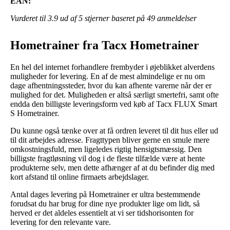
EAN:
Vurderet til
3.9
ud af 5 stjerner baseret på
49
anmeldelser
Hometrainer fra Tacx Hometrainer
En hel del internet forhandlere frembyder i øjeblikket alverdens
muligheder for levering. En af de mest almindelige er nu om
dage afhentningssteder, hvor du kan afhente varerne når der er
mulighed for det. Muligheden er altså særligt smertefri, samt ofte
endda den billigste leveringsform ved køb af Tacx FLUX Smart
S Hometrainer.
Du kunne også tænke over at få ordren leveret til dit hus eller ud
til dit arbejdes adresse. Fragttypen bliver gerne en smule mere
omkostningsfuld, men ligeledes rigtig hensigtsmæssig. Den
billigste fragtløsning vil dog i de fleste tilfælde være at hente
produkterne selv, men dette afhænger af at du befinder dig med
kort afstand til online firmaets arbejdslager.
Antal dages levering på Hometrainer er ultra bestemmende
forudsat du har brug for dine nye produkter lige om lidt, så
herved er det aldeles essentielt at vi ser tidshorisonten for
levering for den relevante vare.