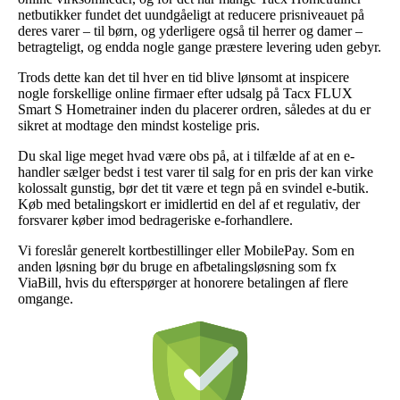
netbutikker fundet det uundgåeligt at reducere prisniveauet på
deres varer – til børn, og yderligere også til herrer og damer –
betragteligt, og endda nogle gange præstere levering uden gebyr.
Trods dette kan det til hver en tid blive lønsomt at inspicere
nogle forskellige online firmaer efter udsalg på Tacx FLUX
Smart S Hometrainer inden du placerer ordren, således at du er
sikret at modtage den mindst kostelige pris.
Du skal lige meget hvad være obs på, at i tilfælde af at en e-
handler sælger bedst i test varer til salg for en pris der kan virke
kolossalt gunstig, bør det tit være et tegn på en svindel e-butik.
Køb med betalingskort er imidlertid en del af et regulativ, der
forsvarer køber imod bedrageriske e-forhandlere.
Vi foreslår generelt kortbestillinger eller MobilePay. Som en
anden løsning bør du bruge en afbetalingsløsning som fx
ViaBill, hvis du efterspørger at honorere betalingen af flere
omgange.