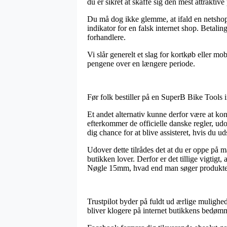
du er sikret at skaffe sig den mest attraktive 
Du må dog ikke glemme, at ifald en netshop r
indikator for en falsk internet shop. Betal
forhandlere.
Vi slår generelt et slag for kortkøb eller m
pengene over en længere periode.
Før folk bestiller på en SuperB Bike Tools 
Et andet alternativ kunne derfor være at kon
efterkommer de officielle danske regler, ud
dig chance for at blive assisteret, hvis du u
Udover dette tilrådes det at du er oppe på m
butikken lover. Derfor er det tillige vigtig
Nøgle 15mm, hvad end man søger produkter t
Trustpilot byder på fuldt ud ærlige mulighed
bliver klogere på internet butikkens bedø