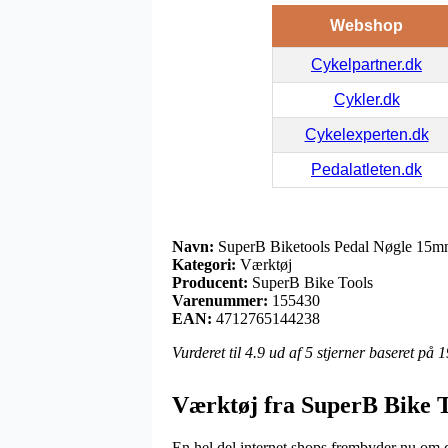
Webshop
Cykelpartner.dk
Cykler.dk
Cykelexperten.dk
Pedalatleten.dk
Navn:
SuperB Biketools Pedal Nøgle 15
Kategori:
Værktøj
Producent:
SuperB Bike Tools
Varenummer:
155430
EAN:
4712765144238
Vurderet til
4.9
ud af 5 stjerner baseret på
1
Værktøj fra SuperB Bike T
En hel del internet shops frembyder nu om da