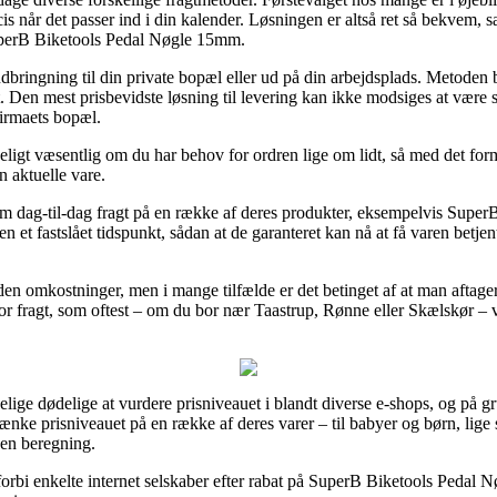
is når det passer ind i din kalender. Løsningen er altså ret så bekvem,
uperB Biketools Pedal Nøgle 15mm.
dbringning til din private bopæl eller ud på din arbejdsplads. Metoden b
. Den mest prisbevidste løsning til levering kan ikke modsiges at være 
firmaets bopæl.
ligt væsentlig om du har behov for ordren lige om lidt, så med det fo
n aktuelle vare.
i om dag-til-dag fragt på en række af deres produkter, eksempelvis Su
et fastslået tidspunkt, sådan at de garanteret kan nå at få varen betjent
en omkostninger, men i mange tilfælde er det betinget af at man aftager
 fragt, som oftest – om du bor nær Taastrup, Rønne eller Skælskør – vil
elige dødelige at vurdere prisniveauet i blandt diverse e-shops, og på g
t sænke prisniveauet på en række af deres varer – til babyer og børn, lige 
den beregning.
e forbi enkelte internet selskaber efter rabat på SuperB Biketools Pedal