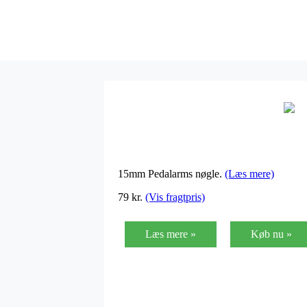
15mm Pedalarms nøgle.
(Læs mere)
79
kr.
(Vis fragtpris)
Læs mere »
Køb nu »