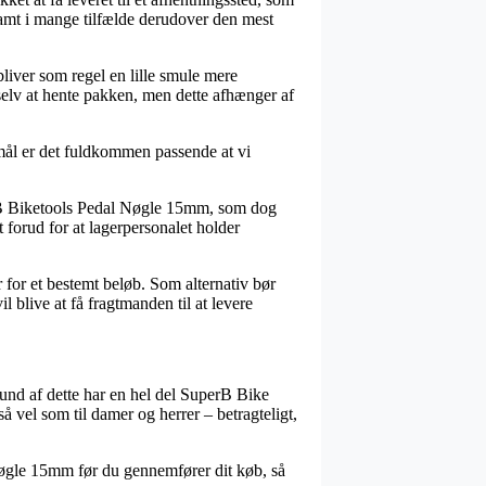
 samt i mange tilfælde derudover den mest
liver som regel en lille smule mere
selv at hente pakken, men dette afhænger af
rmål er det fuldkommen passende at vi
perB Biketools Pedal Nøgle 15mm, som dog
 forud for at lagerpersonalet holder
 for et bestemt beløb. Som alternativ bør
 blive at få fragtmanden til at levere
rund af dette har en hel del SuperB Bike
så vel som til damer og herrer – betragteligt,
 Nøgle 15mm før du gennemfører dit køb, så