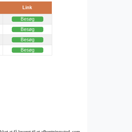
Link
Besøg
Besøg
Besøg
Besøg
et at få leveret til et afhentningssted, som