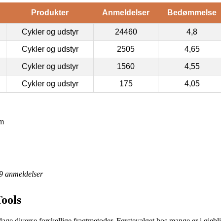
Produkter
Anmeldelser
Bedømmelse
Cykler og udstyr
24460
4,8
Cykler og udstyr
2505
4,65
Cykler og udstyr
1560
4,55
Cykler og udstyr
175
4,05
mm
9
anmeldelser
ools
ge diverse forskellige fragtmetoder. Førstevalget hos mange er i øjeblikk