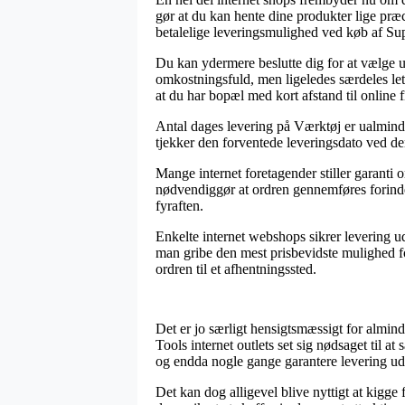
gør at du kan hente dine produkter lige præc
betalelige leveringsmulighed ved køb af S
Du kan ydermere beslutte dig for at vælge u
omkostningsfuld, men ligeledes særdeles let
at du har bopæl med kort afstand til online 
Antal dages levering på Værktøj er ualminde
tjekker den forventede leveringsdato ved de
Mange internet foretagender stiller garant
nødvendiggør at ordren gennemføres forinden 
fyraften.
Enkelte internet webshops sikrer levering ud
man gribe den mest prisbevidste mulighed for
ordren til et afhentningssted.
Det er jo særligt hensigtsmæssigt for almind
Tools internet outlets set sig nødsaget til a
og endda nogle gange garantere levering u
Det kan dog alligevel blive nyttigt at kigg