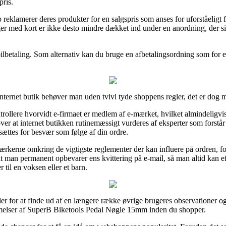
pris.
eklamerer deres produkter for en salgspris som anses for uforståeligt fo
inger med kort er ikke desto mindre dækket ind under en anordning, der s
obilbetaling. Som alternativ kan du bruge en afbetalingsordning som for 
internet butik behøver man uden tvivl tyde shoppens regler, det er dog 
trollere hvorvidt e-firmaet er medlem af e-mærket, hvilket almindeligvis
over at internet butikken rutinemæssigt vurderes af eksperter som forstå
dsættes for besvær som følge af din ordre.
ærkerne omkring de vigtigste reglementer der kan influere på ordren, fo
t, at man permanent opbevarer ens kvittering på e-mail, så man altid kan 
il en voksen eller et barn.
er for at finde ud af en længere række øvrige brugeres observationer og p
mmelser af SuperB Biketools Pedal Nøgle 15mm inden du shopper.