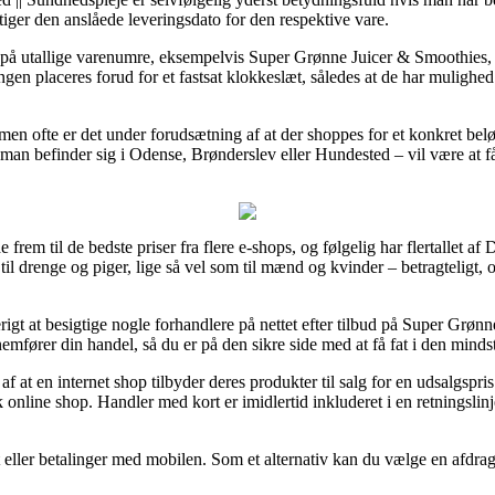
gtiger den anslåede leveringsdato for den respektive vare.
agt på utallige varenumre, eksempelvis Super Grønne Juicer & Smoothie
ngen placeres forud for et fastsat klokkeslæt, således at de har mulighed
, men ofte er det under forudsætning af at der shoppes for et konkret bel
an befinder sig i Odense, Brønderslev eller Hundested – vil være at få d
e frem til de bedste priser fra flere e-shops, og følgelig har flertallet af 
il drenge og piger, lige så vel som til mænd og kvinder – betragteligt, 
igt at besigtige nogle forhandlere på nettet efter tilbud på Super Grø
mfører din handel, så du er på den sikre side med at få fat i den mindst
af at en internet shop tilbyder deres produkter til salg for en udsalgspri
k online shop. Handler med kort er imidlertid inkluderet i en retningslin
 eller betalinger med mobilen. Som et alternativ kan du vælge en afdra