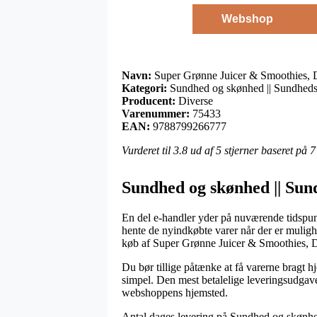
Webshop
Navn:
Super Grønne Juicer & Smoothies, D
Kategori:
Sundhed og skønhed || Sundheds
Producent:
Diverse
Varenummer:
75433
EAN:
9788799266777
Vurderet til
3.8
ud af 5 stjerner baseret på
7
Sundhed og skønhed || Sun
En del e-handler yder på nuværende tidspunk
hente de nyindkøbte varer når der er muligh
køb af Super Grønne Juicer & Smoothies, D
Du bør tillige påtænke at få varerne bragt hj
simpel. Den mest betalelige leveringsudgav
webshoppens hjemsted.
Antal dages levering på Sundhed og skønhed 