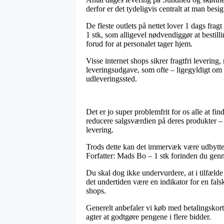
derfor er det tydeligvis centralt at man besi
De fleste outlets på nettet lover 1 dags fr
1 stk, som alligevel nødvendiggør at bestilli
forud for at personalet tager hjem.
Visse internet shops sikrer fragtfri levering
leveringsudgave, som ofte – ligegyldigt om m
udleveringssted.
Det er jo super problemfrit for os alle at find
reducere salgsværdien på deres produkter – t
levering.
Trods dette kan det immervæk være udbytter
Forfatter: Mads Bo – 1 stk forinden du genne
Du skal dog ikke undervurdere, at i tilfælde 
det undertiden være en indikator for en fals
shops.
Generelt anbefaler vi køb med betalingskort
agter at godtgøre pengene i flere bidder.