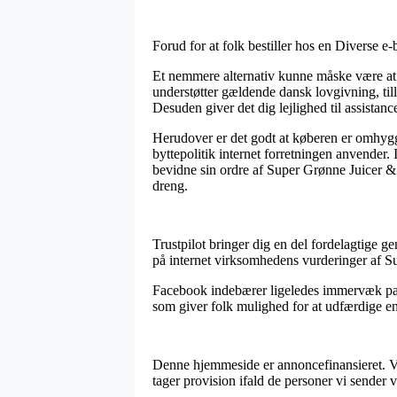
Forud for at folk bestiller hos en Diverse e
Et nemmere alternativ kunne måske være at u
understøtter gældende dansk lovgivning, till
Desuden giver det dig lejlighed til assistan
Herudover er det godt at køberen er omhygg
byttepolitik internet forretningen anvender
bevidne sin ordre af Super Grønne Juicer &
dreng.
Trustpilot bringer dig en del fordelagtige g
på internet virksomhedens vurderinger af S
Facebook indebærer ligeledes immervæk pass
som giver folk mulighed for at udfærdige en
Denne hjemmeside er annoncefinansieret. Vi
tager provision ifald de personer vi sender 