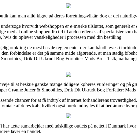
-butik kan man altid kigge på deres forretningsvilkår, dog er det naturlig
ndersøge hvorvidt webshoppen er e-mærke tilsluttet, som generelt er e
ige med at online shoppen fra tid til anden efterses af specialister som
ce, hvis du oplever vanskeligheder i processen med din bestilling.
elig omkring de mest basale reglementer der kan håndhæves i forbinde
. I den forbindelse er det på samme måde afgørende, at man stadig bibeho
 Smoothies, Drik Dit Ukrudt Bog Forfatter: Mads Bo – 1 stk, uafhængig
enveje til at beskue ganske mange tidligere køberes vurderinger og på gr
uper Grønne Juicer & Smoothies, Drik Dit Ukrudt Bog Forfatter: Mads 
ende chancer for at få indtryk af internet forhandlerens troværdighed.
 omtale af deres køb, hvilket også burde udnyttes til at bedømme hvor 
 har tætte samarbejder med adskillige outlets på nettet i Danmark hvo
videre laver en handel.