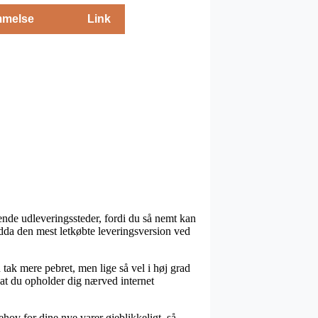
melse
Link
ende udleveringssteder, fordi du så nemt kan
ndda den mest letkøbte leveringsversion ved
n tak mere pebret, men lige så vel i høj grad
at du opholder dig nærved internet
hov for dine nye varer øjeblikkeligt, så