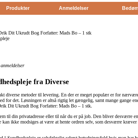
Produkter
Anmeldelser
Bedøm
rik Dit Ukrudt Bog Forfatter: Mads Bo – 1 stk
pleje
anmeldelser
dhedspleje fra Diverse
t diverse metoder til levering. En der er meget populær er for nærvær
ed for det. Løsningen er altså rigtig let gængelig, samt mange gange e
rik Dit Ukrudt Bog Forfatter: Mads Bo – 1 stk.
em til din privatadresse eller til når du er på job. Den bliver desværre e
e kan ikke modsiges at være at hente ordren selv, som desværre kræver 
|| Sundhedspleje er selvfølgelig yderst betydningsfuld hvis man har be