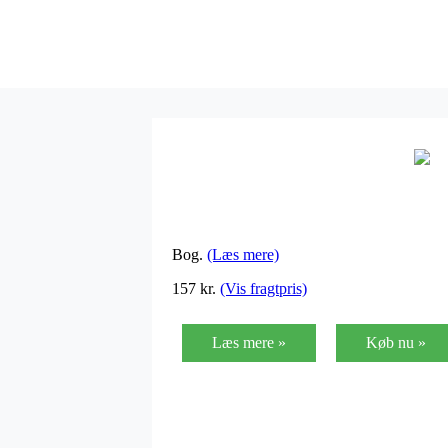
Bog.
(Læs mere)
157
kr.
(Vis fragtpris)
Læs mere »
Køb nu »