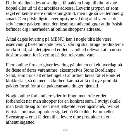
Du burde ligeledes udse dig at få pakken bragt til din private
bopæl eller ud til dit arbejdes adresse. Leveringstypen er som
regel en kende mere omkostningsfuld, men lige så vel temmelig
smart. Den prisbilligste leveringstype vil dog altid være at du
selv henter pakken, men den løsning nødvendiggør at du fysisk
befinder dig i nærheden af online shoppens adresse.
Antal dages levering på MENU kan i nogle tilfælde være
usædvanlig bestemmende hvis vi står og skal bruge produkterne
om kort tid, så i det øjemed er det i sandhed relevant at man ser
tidshorisonten for levering på den relevante vare.
Flere online firmaer giver levering på blot en enkelt hverdag på
de fleste af deres varenumre, eksempelvis Stone Bordlampe,
Sand, som trods alt er betinget af at ordren laves før et konkret
klokkeslæt, så de med sikkerhed kan nå at få dit nye produkt
pakket forud for at de pakkeansatte drager hjemad.
Nogle online forhandlere yder fri fragt, men ofte er det
forbeholdt når man shopper for en konkret sum. I øvrigt skulle
man beslutte sig for den mest letkøbte leveringsmanér, hvilket
typisk – om man opholder sig tæt på Roskilde, Farum eller
Svenstrup – er at få dem til at levere dine produkter til et
afhentningssted.