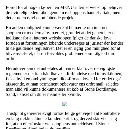
Forud for at nogen køber i en MENU internet webshop behøver
de i virkeligheden løbe igennem e-shoppens handelsaftale, men
det er uden tvivl et omfattende projekt.
En anden mulighed kunne være at bemærke om internet
shoppen er medlem af e-mærket, grundet at det generelt er en
indikator for at internet webshoppen følger de danske love,
foruden at forretningen løbende undersøges af jurister der kender
til de gældende regulativer. Det er en rigtig god mulighed for at
blive assisteret, når du forvoldes problemer som følge af din
ordre.
Herudover kan det anbefales at man er klar over de vigtigste
reglementer der kan håndhæves i forbindelse med transaktionen,
f.eks. hvilken ombytningspolitik e-firmaet lover. Her er det også
afgørende, at man permanent opbevarer ens ordremail, således
man altid vil kunne dokumentere sit køb af Stone Bordlampe,
Sand, uanset om du er mand eller kvinde.
Trustpilot genererer evigt fortræffelige genveje til at kontrollere
en lang række aktuelle kunders kritik og derved slår vi et slag
for, at du efterforsker webshoppens anmeldelser af Stone
Bordlampe, Sand inden du bestiller.