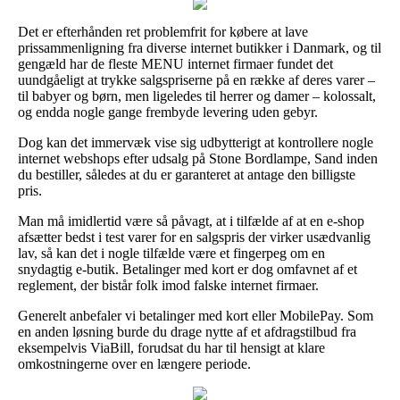
Det er efterhånden ret problemfrit for købere at lave
prissammenligning fra diverse internet butikker i Danmark, og til
gengæld har de fleste MENU internet firmaer fundet det
uundgåeligt at trykke salgspriserne på en række af deres varer –
til babyer og børn, men ligeledes til herrer og damer – kolossalt,
og endda nogle gange frembyde levering uden gebyr.
Dog kan det immervæk vise sig udbytterigt at kontrollere nogle
internet webshops efter udsalg på Stone Bordlampe, Sand inden
du bestiller, således at du er garanteret at antage den billigste
pris.
Man må imidlertid være så påvagt, at i tilfælde af at en e-shop
afsætter bedst i test varer for en salgspris der virker usædvanlig
lav, så kan det i nogle tilfælde være et fingerpeg om en
snydagtig e-butik. Betalinger med kort er dog omfavnet af et
reglement, der bistår folk imod falske internet firmaer.
Generelt anbefaler vi betalinger med kort eller MobilePay. Som
en anden løsning burde du drage nytte af et afdragstilbud fra
eksempelvis ViaBill, forudsat du har til hensigt at klare
omkostningerne over en længere periode.