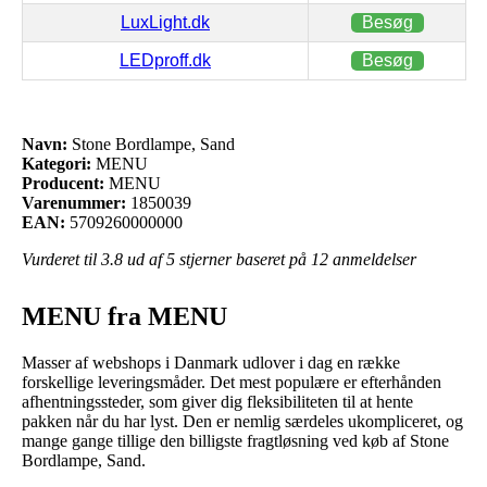
LuxLight.dk
Besøg
LEDproff.dk
Besøg
Navn:
Stone Bordlampe, Sand
Kategori:
MENU
Producent:
MENU
Varenummer:
1850039
EAN:
5709260000000
Vurderet til
3.8
ud af 5 stjerner baseret på
12
anmeldelser
MENU fra MENU
Masser af webshops i Danmark udlover i dag en række
forskellige leveringsmåder. Det mest populære er efterhånden
afhentningssteder, som giver dig fleksibiliteten til at hente
pakken når du har lyst. Den er nemlig særdeles ukompliceret, og
mange gange tillige den billigste fragtløsning ved køb af Stone
Bordlampe, Sand.