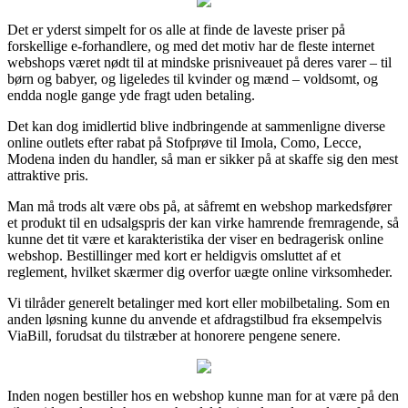
Det er yderst simpelt for os alle at finde de laveste priser på
forskellige e-forhandlere, og med det motiv har de fleste internet
webshops været nødt til at mindske prisniveauet på deres varer – til
børn og babyer, og ligeledes til kvinder og mænd – voldsomt, og
endda nogle gange yde fragt uden betaling.
Det kan dog imidlertid blive indbringende at sammenligne diverse
online outlets efter rabat på Stofprøve til Imola, Como, Lecce,
Modena inden du handler, så man er sikker på at skaffe sig den mest
attraktive pris.
Man må trods alt være obs på, at såfremt en webshop markedsfører
et produkt til en udsalgspris der kan virke hamrende fremragende, så
kunne det tit være et karakteristika der viser en bedragerisk online
webshop. Bestillinger med kort er heldigvis omsluttet af et
reglement, hvilket skærmer dig overfor uægte online virksomheder.
Vi tilråder generelt betalinger med kort eller mobilbetaling. Som en
anden løsning kunne du anvende et afdragstilbud fra eksempelvis
ViaBill, forudsat du tilstræber at honorere pengene senere.
Inden nogen bestiller hos en webshop kunne man for at være på den