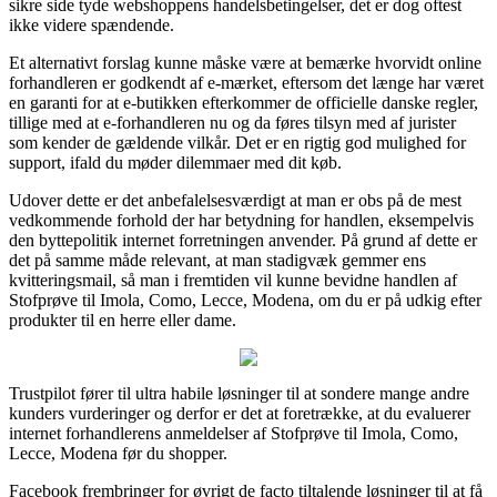
sikre side tyde webshoppens handelsbetingelser, det er dog oftest
ikke videre spændende.
Et alternativt forslag kunne måske være at bemærke hvorvidt online
forhandleren er godkendt af e-mærket, eftersom det længe har været
en garanti for at e-butikken efterkommer de officielle danske regler,
tillige med at e-forhandleren nu og da føres tilsyn med af jurister
som kender de gældende vilkår. Det er en rigtig god mulighed for
support, ifald du møder dilemmaer med dit køb.
Udover dette er det anbefalelsesværdigt at man er obs på de mest
vedkommende forhold der har betydning for handlen, eksempelvis
den byttepolitik internet forretningen anvender. På grund af dette er
det på samme måde relevant, at man stadigvæk gemmer ens
kvitteringsmail, så man i fremtiden vil kunne bevidne handlen af
Stofprøve til Imola, Como, Lecce, Modena, om du er på udkig efter
produkter til en herre eller dame.
Trustpilot fører til ultra habile løsninger til at sondere mange andre
kunders vurderinger og derfor er det at foretrække, at du evaluerer
internet forhandlerens anmeldelser af Stofprøve til Imola, Como,
Lecce, Modena før du shopper.
Facebook frembringer for øvrigt de facto tiltalende løsninger til at få