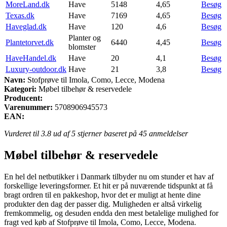
MoreLand.dk
Have
5148
4,65
Besøg
Texas.dk
Have
7169
4,65
Besøg
Haveglad.dk
Have
120
4,6
Besøg
Planter og
Plantetorvet.dk
6440
4,45
Besøg
blomster
HaveHandel.dk
Have
20
4,1
Besøg
Luxury-outdoor.dk
Have
21
3,8
Besøg
Navn:
Stofprøve til Imola, Como, Lecce, Modena
Kategori:
Møbel tilbehør & reservedele
Producent:
Varenummer:
5708906945573
EAN:
Vurderet til
3.8
ud af 5 stjerner baseret på
45
anmeldelser
Møbel tilbehør & reservedele
En hel del netbutikker i Danmark tilbyder nu om stunder et hav af
forskellige leveringsformer. Et hit er på nuværende tidspunkt at få
bragt ordren til en pakkeshop, hvor det er muligt at hente dine
produkter den dag der passer dig. Muligheden er altså virkelig
fremkommelig, og desuden endda den mest betalelige mulighed for
fragt ved køb af Stofprøve til Imola, Como, Lecce, Modena.