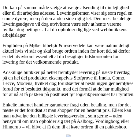
Du kan på samme måde vælge at vælge afsending til din lejlighed
eller til dit arbejdes adresse. Leveringsformen viser sig som regel en
smule dyrere, men på den anden side rigtig let. Den mest betalelige
leveringsudgave vil dog utvivlsomt være selv at hente varerne,
hvilket dog betinges af at du opholder dig lige ved webbutikkens
arbejdslager.
Fragttiden på Møbel tilbehør & reservedele kan være ualmindeligt
aktuel hvis vi står og skal bruge ordren inden for kort tid, så derfor
er det utvivlsomt essentielt at du besigtiger tidshorisonten for
levering for det vedkommende produkt.
Adskillige butikker på nettet frembyder levering på næste hverdag
på en hel del produkter, eksempelvis Stofprøve til Imola, Como,
Lecce, Modena, hvilket dog forudsætter at bestillingen gennemføres
forud for et besluttet tidspunkt, med det formål at de har mulighed
for at nå at få pakken på posthuset før logistikpersonalet har fyraften.
Enkelte internet handler garanterer fragt uden betaling, men for det
meste er det forudsat at man shopper for en bestemt pris. Ellers kan
man udvælge den billigste leveringsversion, som gerne – uden
hensyn til om man opholder sig tæt på Aalborg, Vordingborg eller
Hinnerup – vil blive at få dem til at køre ordren til en pakkeshop.