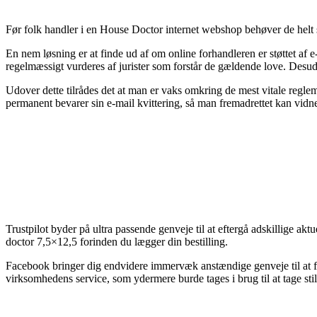
Før folk handler i en House Doctor internet webshop behøver de helt
En nem løsning er at finde ud af om online forhandleren er støttet af 
regelmæssigt vurderes af jurister som forstår de gældende love. Desuden
Udover dette tilrådes det at man er vaks omkring de mest vitale regle
permanent bevarer sin e-mail kvittering, så man fremadrettet kan vidn
Trustpilot byder på ultra passende genveje til at eftergå adskillige akt
doctor 7,5×12,5 forinden du lægger din bestilling.
Facebook bringer dig endvidere immervæk anstændige genveje til at få
virksomhedens service, som ydermere burde tages i brug til at tage still