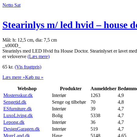
Netto Sat
Stearinlys m/ led hvid – house d
Mål: h: 12,5 cm, dia: 7,5 cm
_x000D_
Stearinlys med LED Hvid fra House Doctor. Stearinlyset er lavet med L
er veloverve
(Læs mere)
65
kr.
(Vis fragtpris)
Læs mere »
Køb nu »
Webshop
Produkter
Anmeldelser
Bedømme
Mostersskur.dk
Interiør
1263
4,9
Sengetid.dk
Senge og tilbehør
70
4,8
ESfurniture.dk
Interiør
39
4,7
LuxoLiving.dk
Bolig
5338
4,7
Lepong.dk
Interiør
36
4,7
DesignGaragen.dk
Interiør
519
4,7
MoreLand.dk
Have
5148
4,65