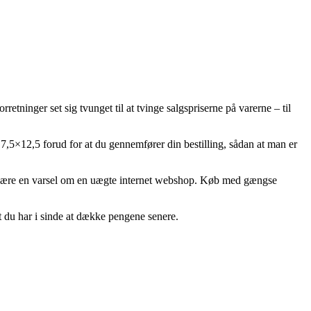
etninger set sig tvunget til at tvinge salgspriserne på varerne – til
r 7,5×12,5 forud for at du gennemfører din bestilling, sådan at man er
tit være en varsel om en uægte internet webshop. Køb med gængse
t du har i sinde at dække pengene senere.