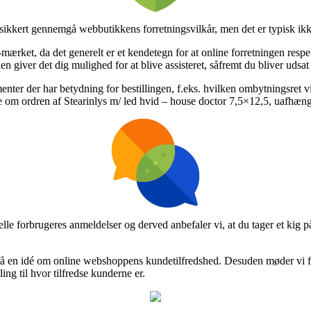
 sikkert gennemgå webbutikkens forretningsvilkår, men det er typisk i
e-mærket, da det generelt er et kendetegn for at online forretningen resp
 giver det dig mulighed for at blive assisteret, såfremt du bliver udsat f
menter der har betydning for bestillingen, f.eks. hvilken ombytningsret
e om ordren af Stearinlys m/ led hvid – house doctor 7,5×12,5, uafhængig
uelle forbrugeres anmeldelser og derved anbefaler vi, at du tager et kig 
 en idé om online webshoppens kundetilfredshed. Desuden møder vi fakti
ing til hvor tilfredse kunderne er.