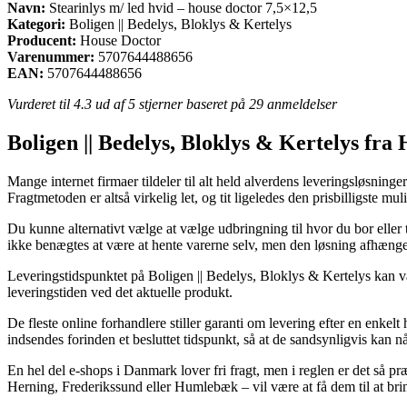
Navn:
Stearinlys m/ led hvid – house doctor 7,5×12,5
Kategori:
Boligen || Bedelys, Bloklys & Kertelys
Producent:
House Doctor
Varenummer:
5707644488656
EAN:
5707644488656
Vurderet til
4.3
ud af 5 stjerner baseret på
29
anmeldelser
Boligen || Bedelys, Bloklys & Kertelys fra
Mange internet firmaer tildeler til alt held alverdens leveringsløsning
Fragtmetoden er altså virkelig let, og tit ligeledes den prisbilligste m
Du kunne alternativt vælge at vælge udbringning til hvor du bor eller t
ikke benægtes at være at hente varerne selv, men den løsning afhænger 
Leveringstidspunktet på Boligen || Bedelys, Bloklys & Kertelys kan væ
leveringstiden ved det aktuelle produkt.
De fleste online forhandlere stiller garanti om levering efter en enkel
indsendes forinden et besluttet tidspunkt, så at de sandsynligvis kan nå 
En hel del e-shops i Danmark lover fri fragt, men i reglen er det så p
Herning, Frederikssund eller Humlebæk – vil være at få dem til at brin