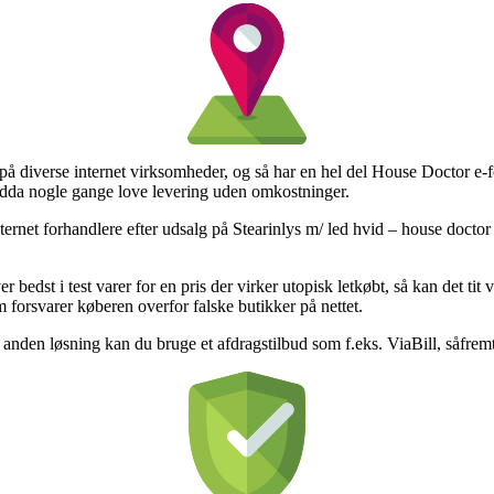
på diverse internet virksomheder, og så har en hel del House Doctor e-forr
endda nogle gange love levering uden omkostninger.
nternet forhandlere efter udsalg på Stearinlys m/ led hvid – house docto
 bedst i test varer for en pris der virker utopisk letkøbt, så kan det 
 forsvarer køberen overfor falske butikker på nettet.
n anden løsning kan du bruge et afdragstilbud som f.eks. ViaBill, såfrem