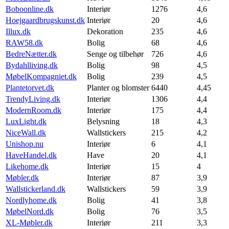
Boboonline.dk
Interiør
1276
4,6
Hoejgaardbrugskunst.dk
Interiør
20
4,6
Illux.dk
Dekoration
235
4,6
RAW58.dk
Bolig
68
4,6
BedreNætter.dk
Senge og tilbehør
726
4,6
Bydahlliving.dk
Bolig
98
4,5
MøbelKompagniet.dk
Bolig
239
4,5
Plantetorvet.dk
Planter og blomster
6440
4,45
TrendyLiving.dk
Interiør
1306
4,4
ModernRoom.dk
Interiør
175
4,4
LuxLight.dk
Belysning
18
4,3
NiceWall.dk
Wallstickers
215
4,2
Unishop.nu
Interiør
6
4,1
HaveHandel.dk
Have
20
4,1
Likehome.dk
Interiør
15
4
Møbler.dk
Interiør
87
3,9
Wallstickerland.dk
Wallstickers
59
3,9
Nordlyhome.dk
Bolig
41
3,8
MøbelNord.dk
Bolig
76
3,5
XL-Møbler.dk
Interiør
211
3,3