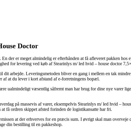
 House Doctor
er. En der er meget almindelig er efterhånden at få afleveret pakken hos
ulighed for levering ved køb af Stearinlys m/ led hvid – house doctor 7,5
il dit arbejde. Leveringsmetoden bliver en gang i mellem en tak mindre p
af at du lever i kort afstand af e-forretningens bopæl.
re ualmindeligt væsentlig såfremt man har brug for dine nye varer lige 
t hverdag på massevis af varer, eksempelvis Stearinlys m/ led hvid – hous
at få ordren skippet afsted forinden de logistikansatte har fri.
ræmissen at der erhverves for en præcis sum. I øvrigt skal man overveje
ge din bestilling til en pakkeshop.