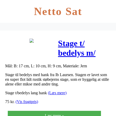
Netto Sat
Stage t/
bedelys m/
hank – ib
Mål: B: 17 cm, L: 10 cm, H: 9 cm, Materiale: Jern
laursen
Stage til bedelys med hank fra Ib Laursen. Stagen er lavet som
en super flot lidt rustik støbejerns stage, som er hyggelig at stille
alene eller mikse med andre ting.
Stage t/bedelys lang hank
(Læs mere)
75
kr.
(Vis fragtpris)
Læs mere »