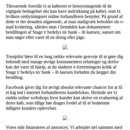
Tilsvarende foreslår vi at køberen er hensynstagende til de
vigtigste betingelser der kan have indvirkning på købet, som fx
hvilken ombytningsret online forhandleren benytter. På grund af
dette er det desuden afgørende, at man stadigvæk beholder sin e-
mail kvittering, således man i fremtiden kan dokumentere
bestillingen af Stage t/ bedelys m/ hank – ib laursen, uanset om
man søger efter varer til en dreng eller pige.
Trustpilot fører til en lang række relevante genveje til at gøre dig
bekendt med mange øvrige konsumenters erfaringer og derfor
kan det være til hjælp, at du studerer e-forretningens kritik af
Stage t/ bedelys m/ hank – ib laursen forinden du lægger din
bestilling.
Facebook giver dig for øvrigt absolut relevante chancer for at få
et kig ind i internet forhandlerens kundefokus. Herinde ser vi
endda online webshops hvor kunder kan skrive en evaluering af
deres køb, som tillige bør drages fordel af til at bedømme
tidligere kunders oplevelser.
Vores side finansieres af annoncer. Vi arbejder tæt sammen med