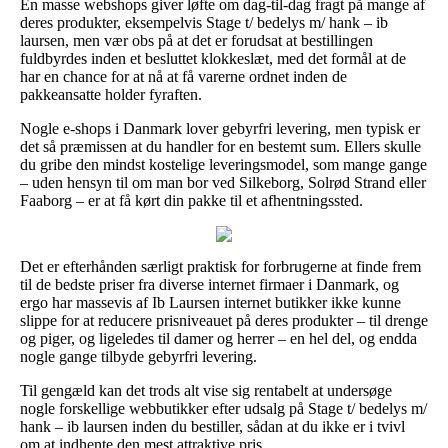
En masse webshops giver løfte om dag-til-dag fragt på mange af
deres produkter, eksempelvis Stage t/ bedelys m/ hank – ib
laursen, men vær obs på at det er forudsat at bestillingen
fuldbyrdes inden et besluttet klokkeslæt, med det formål at de
har en chance for at nå at få varerne ordnet inden de
pakkeansatte holder fyraften.
Nogle e-shops i Danmark lover gebyrfri levering, men typisk er
det så præmissen at du handler for en bestemt sum. Ellers skulle
du gribe den mindst kostelige leveringsmodel, som mange gange
– uden hensyn til om man bor ved Silkeborg, Solrød Strand eller
Faaborg – er at få kørt din pakke til et afhentningssted.
Det er efterhånden særligt praktisk for forbrugerne at finde frem
til de bedste priser fra diverse internet firmaer i Danmark, og
ergo har massevis af Ib Laursen internet butikker ikke kunne
slippe for at reducere prisniveauet på deres produkter – til drenge
og piger, og ligeledes til damer og herrer – en hel del, og endda
nogle gange tilbyde gebyrfri levering.
Til gengæld kan det trods alt vise sig rentabelt at undersøge
nogle forskellige webbutikker efter udsalg på Stage t/ bedelys m/
hank – ib laursen inden du bestiller, sådan at du ikke er i tvivl
om at indhente den mest attraktive pris.