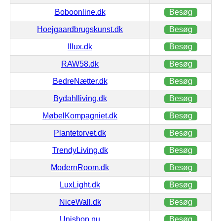
Boboonline.dk
Besøg
Hoejgaardbrugskunst.dk
Besøg
Illux.dk
Besøg
RAW58.dk
Besøg
BedreNætter.dk
Besøg
Bydahlliving.dk
Besøg
MøbelKompagniet.dk
Besøg
Plantetorvet.dk
Besøg
TrendyLiving.dk
Besøg
ModernRoom.dk
Besøg
LuxLight.dk
Besøg
NiceWall.dk
Besøg
Unishop.nu
Besøg