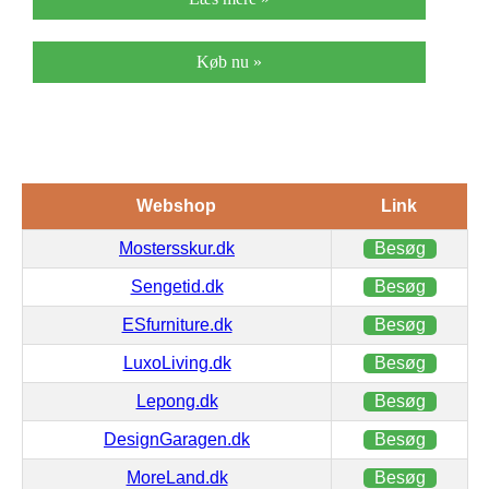
Køb nu »
Webshop
Link
Mostersskur.dk
Besøg
Sengetid.dk
Besøg
ESfurniture.dk
Besøg
LuxoLiving.dk
Besøg
Lepong.dk
Besøg
DesignGaragen.dk
Besøg
MoreLand.dk
Besøg