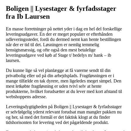
Boligen || Lysestager & fyrfadsstager
fra Ib Laursen
En masse forretninger på nettet yder i dag en hel del forskellige
leveringsudgaver. En der er meget populær er efterhånden
udleveringssteder, fordi du dermed nemt kan hente bestillingen
når der er tid til det. Løsningen er nemlig temmelig
hensigtsmæssig, og ofte også den mest betalelige
leveringsudgave ved køb af Stage t/ bedelys m/ hank – ib
laursen.
Du kunne lige så vel planlægge at få varerne sendt til din
privatbolig eller ud på din arbejdsplads. Fragtløsningen er i
mange tilfælde en tak dyrere, men ligeledes meget simpel. Den
mest letkøbte fragtløsning er uden tvivl selv at hente
produkterne, hvilket forudsætter at du lever med kort afstand til
webshoppens adresse.
Leveringsdygtigheden på Boligen || Lysestager & fyrfadsstager
er selvfølgelig yderst relevant forudsat man mangler pakken nu
og her, så med det formål er det faktisk klogt at du finder
tidshorisonten for levering ved det pågældende produkt.