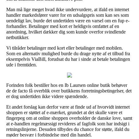
Man må lige meget hvad ikke undervurdere, at ifald en internet
handler markedsfører varer for en udsalgspris som kan ses som
uendeligt lav, burde det undertiden være en varsel om en fup e-
forhandler. Betalinger med kort er heldigvis omfattet af en
anordning, hvilket dækker dig som kunde overfor svindlende
netbutikker.
Vi tilråder betalinger med kort eller betalinger med mobilen.
Som en alternativ mulighed burde du drage nytte af et tilbud fra
eksempelvis ViaBill, forudsat du har i sinde at betale betalingen
ude i fremtiden.
Forinden folk bestiller hos en Ib Laursen online butik behøver
de de facto få overblik over butikkens forretningsbetingelser, det
er dog undertiden ikke videre spændende.
Et andet forslag kan derfor være at finde ud af hvorvidt internet
shoppen er støttet af e-mærket, grundet at det skulle være et
fingerpeg om at online shoppen overholder de danske love, samt
at e-handlen regelmæssigt revideres af fagfolk som har indsigt i
retningslinjerne. Desuden tilbydes du chance for støtte, ifald du
møder besvær i forbindelse med din handel.