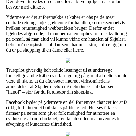
Derudover tilbydes du chance for at blive hjulpet, når du får
besvær med dit køb.
Ydermere er det at foretrække at køber er obs på de mest
centrale retningslinjer gældende for handlen, som eksempelvis
hvilken returrettighed webbutikken bruger. Derfor er det
ligeledes afgørende, at man permanent opbevarer ens kvittering
på e-mail, så man altid vil kunne vidne om handlen af Skjuler i
beton m/ netmønster – ib laursen “hanoi” – stor, uafhængig om
du er på shopping til en dame eller herre.
Trustpilot giver dig helt solide løsninger til at undersøge
forskellige andre køberes erfaringer og på grund af dette kan det
være til hjælp, at du eftersøger internet virksomhedens
anmeldelser af Skjuler i beton m/ netmønster – ib laursen
“hanoi” – stor før du færdiggør din shopping.
Facebook byder på ydermere en del fornemme chancer for at få
et kig ind i internet butikkens pålidelighed. Her ses faktisk
firmaer på nettet som giver folk mulighed for at notere en
evaluering af ordreforløbet, hvilket desuden må anvendes til
afvejning af kundernes tilfredshed.