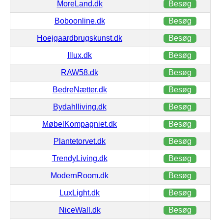
MoreLand.dk
Besøg
Boboonline.dk
Besøg
Hoejgaardbrugskunst.dk
Besøg
Illux.dk
Besøg
RAW58.dk
Besøg
BedreNætter.dk
Besøg
Bydahlliving.dk
Besøg
MøbelKompagniet.dk
Besøg
Plantetorvet.dk
Besøg
TrendyLiving.dk
Besøg
ModernRoom.dk
Besøg
LuxLight.dk
Besøg
NiceWall.dk
Besøg