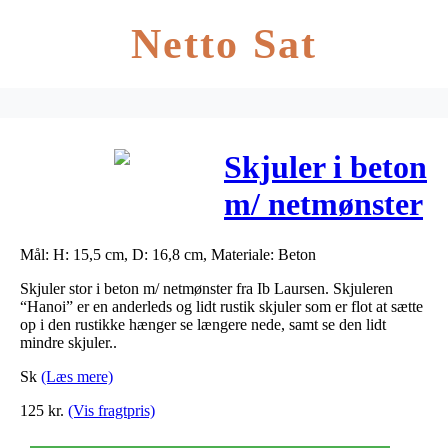
Netto Sat
Skjuler i beton
m/ netmønster
– ib laursen
Mål: H: 15,5 cm, D: 16,8 cm, Materiale: Beton
“hanoi” – stor
Skjuler stor i beton m/ netmønster fra Ib Laursen. Skjuleren
“Hanoi” er en anderleds og lidt rustik skjuler som er flot at sætte
op i den rustikke hænger se længere nede, samt se den lidt
mindre skjuler..
Sk
(Læs mere)
125
kr.
(Vis fragtpris)