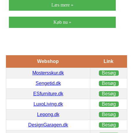
Læs mere »
Køb nu »
Webshop
Link
Mostersskur.dk
Besøg
Sengetid.dk
Besøg
ESfurniture.dk
Besøg
LuxoLiving.dk
Besøg
Lepong.dk
Besøg
DesignGaragen.dk
Besøg