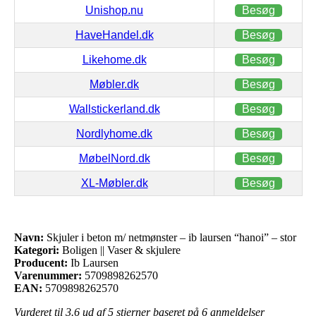
Unishop.nu
Besøg
HaveHandel.dk
Besøg
Likehome.dk
Besøg
Møbler.dk
Besøg
Wallstickerland.dk
Besøg
Nordlyhome.dk
Besøg
MøbelNord.dk
Besøg
XL-Møbler.dk
Besøg
Navn:
Skjuler i beton m/ netmønster – ib laursen “hanoi” – stor
Kategori:
Boligen || Vaser & skjulere
Producent:
Ib Laursen
Varenummer:
5709898262570
EAN:
5709898262570
Vurderet til
3.6
ud af 5 stjerner baseret på
6
anmeldelser