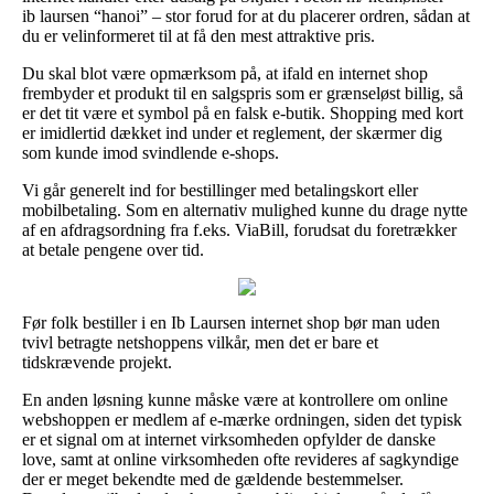
ib laursen “hanoi” – stor forud for at du placerer ordren, sådan at
du er velinformeret til at få den mest attraktive pris.
Du skal blot være opmærksom på, at ifald en internet shop
frembyder et produkt til en salgspris som er grænseløst billig, så
er det tit være et symbol på en falsk e-butik. Shopping med kort
er imidlertid dækket ind under et reglement, der skærmer dig
som kunde imod svindlende e-shops.
Vi går generelt ind for bestillinger med betalingskort eller
mobilbetaling. Som en alternativ mulighed kunne du drage nytte
af en afdragsordning fra f.eks. ViaBill, forudsat du foretrækker
at betale pengene over tid.
Før folk bestiller i en Ib Laursen internet shop bør man uden
tvivl betragte netshoppens vilkår, men det er bare et
tidskrævende projekt.
En anden løsning kunne måske være at kontrollere om online
webshoppen er medlem af e-mærke ordningen, siden det typisk
er et signal om at internet virksomheden opfylder de danske
love, samt at online virksomheden ofte revideres af sagkyndige
der er meget bekendte med de gældende bestemmelser.