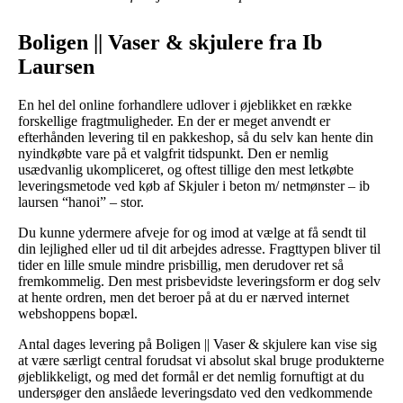
Boligen || Vaser & skjulere fra Ib
Laursen
En hel del online forhandlere udlover i øjeblikket en række
forskellige fragtmuligheder. En der er meget anvendt er
efterhånden levering til en pakkeshop, så du selv kan hente din
nyindkøbte vare på et valgfrit tidspunkt. Den er nemlig
usædvanlig ukompliceret, og oftest tillige den mest letkøbte
leveringsmetode ved køb af Skjuler i beton m/ netmønster – ib
laursen “hanoi” – stor.
Du kunne ydermere afveje for og imod at vælge at få sendt til
din lejlighed eller ud til dit arbejdes adresse. Fragttypen bliver til
tider en lille smule mindre prisbillig, men derudover ret så
fremkommelig. Den mest prisbevidste leveringsform er dog selv
at hente ordren, men det beroer på at du er nærved internet
webshoppens bopæl.
Antal dages levering på Boligen || Vaser & skjulere kan vise sig
at være særligt central forudsat vi absolut skal bruge produkterne
øjeblikkeligt, og med det formål er det nemlig fornuftigt at du
undersøger den anslåede leveringsdato ved den vedkommende