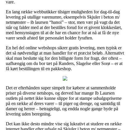
vare.
En lang række webbutikker tilsiger muligheden for dag-til-dag
levering på utallige varenumre, eksempelvis Skjuler i beton m/
netmønster – ib laursen “hanoi” – stor, men vær på vagt da det
står og falder med at der bestilles forud for et givent klokkeslæt,
med hensynstagen til at de har en chance for at nå at få de nye
varer sendt afsted før personalet holder fyraften.
En hel del online webshops sikrer gratis levering, men typisk er
det så nødvendigt at man handler for et præcist beløb. Alternativt
skal man beslutte sig for den billigste form for fragt, der oftest –
uafhængig om du bor tæt på Randers, Slagelse eller Sorø – er at
få kørt bestillingen til en pakkeshop.
Det er efterhånden super simpelt for købere at sammenholde
priser på diverse netshops, og derved har mange Ib Laursen
outlets på nettet ikke kunne slippe for at stampe udsalgspriserne
på en række af deres varer – til piger og drenge, og samtidig til
damer og herrer – betragteligt, og endda nogle gange byde på
levering uden beregning.
Det kan ikke desto mindre vise sig lukrativt at studere en række
internet handler efter udsalg på Skjuler i beton m/ netmønster –