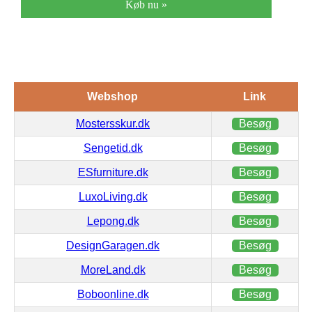
Køb nu »
Webshop
Link
Mostersskur.dk
Besøg
Sengetid.dk
Besøg
ESfurniture.dk
Besøg
LuxoLiving.dk
Besøg
Lepong.dk
Besøg
DesignGaragen.dk
Besøg
MoreLand.dk
Besøg
Boboonline.dk
Besøg