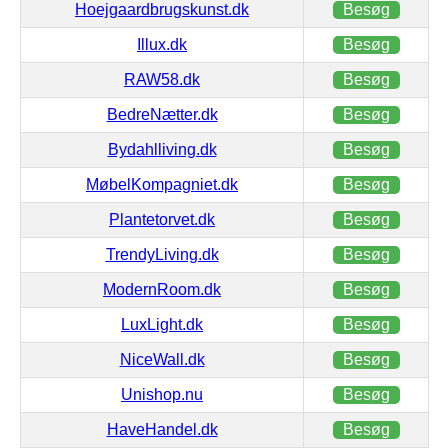
Hoejgaardbrugskunst.dk
Besøg
Illux.dk
Besøg
RAW58.dk
Besøg
BedreNætter.dk
Besøg
Bydahlliving.dk
Besøg
MøbelKompagniet.dk
Besøg
Plantetorvet.dk
Besøg
TrendyLiving.dk
Besøg
ModernRoom.dk
Besøg
LuxLight.dk
Besøg
NiceWall.dk
Besøg
Unishop.nu
Besøg
HaveHandel.dk
Besøg