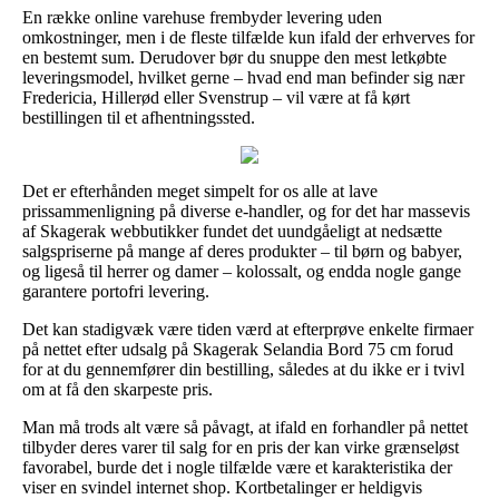
En række online varehuse frembyder levering uden
omkostninger, men i de fleste tilfælde kun ifald der erhverves for
en bestemt sum. Derudover bør du snuppe den mest letkøbte
leveringsmodel, hvilket gerne – hvad end man befinder sig nær
Fredericia, Hillerød eller Svenstrup – vil være at få kørt
bestillingen til et afhentningssted.
Det er efterhånden meget simpelt for os alle at lave
prissammenligning på diverse e-handler, og for det har massevis
af Skagerak webbutikker fundet det uundgåeligt at nedsætte
salgspriserne på mange af deres produkter – til børn og babyer,
og ligeså til herrer og damer – kolossalt, og endda nogle gange
garantere portofri levering.
Det kan stadigvæk være tiden værd at efterprøve enkelte firmaer
på nettet efter udsalg på Skagerak Selandia Bord 75 cm forud
for at du gennemfører din bestilling, således at du ikke er i tvivl
om at få den skarpeste pris.
Man må trods alt være så påvagt, at ifald en forhandler på nettet
tilbyder deres varer til salg for en pris der kan virke grænseløst
favorabel, burde det i nogle tilfælde være et karakteristika der
viser en svindel internet shop. Kortbetalinger er heldigvis