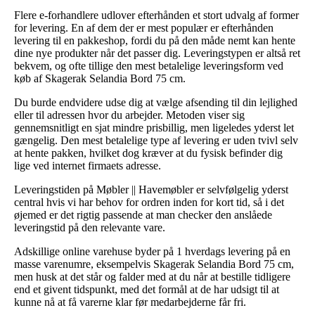
Flere e-forhandlere udlover efterhånden et stort udvalg af former
for levering. En af dem der er mest populær er efterhånden
levering til en pakkeshop, fordi du på den måde nemt kan hente
dine nye produkter når det passer dig. Leveringstypen er altså ret
bekvem, og ofte tillige den mest betalelige leveringsform ved
køb af Skagerak Selandia Bord 75 cm.
Du burde endvidere udse dig at vælge afsending til din lejlighed
eller til adressen hvor du arbejder. Metoden viser sig
gennemsnitligt en sjat mindre prisbillig, men ligeledes yderst let
gængelig. Den mest betalelige type af levering er uden tvivl selv
at hente pakken, hvilket dog kræver at du fysisk befinder dig
lige ved internet firmaets adresse.
Leveringstiden på Møbler || Havemøbler er selvfølgelig yderst
central hvis vi har behov for ordren inden for kort tid, så i det
øjemed er det rigtig passende at man checker den anslåede
leveringstid på den relevante vare.
Adskillige online varehuse byder på 1 hverdags levering på en
masse varenumre, eksempelvis Skagerak Selandia Bord 75 cm,
men husk at det står og falder med at du når at bestille tidligere
end et givent tidspunkt, med det formål at de har udsigt til at
kunne nå at få varerne klar før medarbejderne får fri.