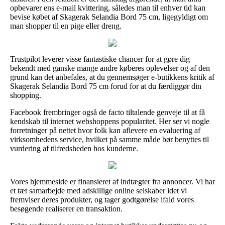
opbevarer ens e-mail kvittering, således man til enhver tid kan
bevise købet af Skagerak Selandia Bord 75 cm, ligegyldigt om
man shopper til en pige eller dreng.
Trustpilot leverer visse fantastiske chancer for at gøre dig
bekendt med ganske mange andre køberes oplevelser og af den
grund kan det anbefales, at du gennemsøger e-butikkens kritik af
Skagerak Selandia Bord 75 cm forud for at du færdiggør din
shopping.
Facebook frembringer også de facto tiltalende genveje til at få
kendskab til internet webshoppens popularitet. Her ser vi nogle
forretninger på nettet hvor folk kan aflevere en evaluering af
virksomhedens service, hvilket på samme måde bør benyttes til
vurdering af tilfredsheden hos kunderne.
Vores hjemmeside er finansieret af indtægter fra annoncer. Vi har
et tæt samarbejde med adskillige online selskaber idet vi
fremviser deres produkter, og tager godtgørelse ifald vores
besøgende realiserer en transaktion.