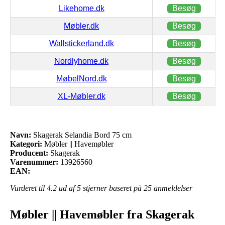
Likehome.dk
Besøg
Møbler.dk
Besøg
Wallstickerland.dk
Besøg
Nordlyhome.dk
Besøg
MøbelNord.dk
Besøg
XL-Møbler.dk
Besøg
Navn:
Skagerak Selandia Bord 75 cm
Kategori:
Møbler || Havemøbler
Producent:
Skagerak
Varenummer:
13926560
EAN:
Vurderet til
4.2
ud af 5 stjerner baseret på
25
anmeldelser
Møbler || Havemøbler fra Skagerak