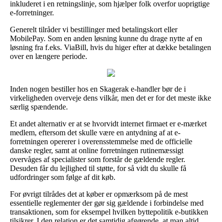
inkluderet i en retningslinje, som hjælper folk overfor uoprigtige
e-forretninger.
Generelt tilråder vi bestillinger med betalingskort eller
MobilePay. Som en anden løsning kunne du drage nytte af en
løsning fra f.eks. ViaBill, hvis du higer efter at dække betalingen
over en længere periode.
Inden nogen bestiller hos en Skagerak e-handler bør de i
virkeligheden overveje dens vilkår, men det er for det meste ikke
særlig spændende.
Et andet alternativ er at se hvorvidt internet firmaet er e-mærket
medlem, eftersom det skulle være en antydning af at e-
forretningen opererer i overensstemmelse med de officielle
danske regler, samt at online forretningen rutinemæssigt
overvåges af specialister som forstår de gældende regler.
Desuden får du lejlighed til støtte, for så vidt du skulle få
udfordringer som følge af dit køb.
For øvrigt tilrådes det at køber er opmærksom på de mest
essentielle reglementer der gør sig gældende i forbindelse med
transaktionen, som for eksempel hvilken byttepolitik e-butikken
tilsikrer. I den relation er det samtidig afgørende, at man altid