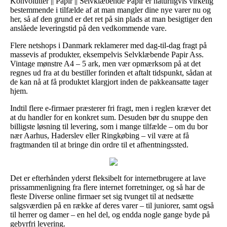
Konvolutter || Papir || Selvklæbende Papir er naturligvis virkelig
bestemmende i tilfælde af at man mangler dine nye varer nu og
her, så af den grund er det ret på sin plads at man besigtiger den
anslåede leveringstid på den vedkommende vare.
Flere netshops i Danmark reklamerer med dag-til-dag fragt på
massevis af produkter, eksempelvis Selvklæbende Papir Ass.
Vintage mønstre A4 – 5 ark, men vær opmærksom på at det
regnes ud fra at du bestiller forinden et aftalt tidspunkt, sådan at
de kan nå at få produktet klargjort inden de pakkeansatte tager
hjem.
Indtil flere e-firmaer præsterer fri fragt, men i reglen kræver det
at du handler for en konkret sum. Desuden bør du snuppe den
billigste løsning til levering, som i mange tilfælde – om du bor
nær Aarhus, Haderslev eller Ringkøbing – vil være at få
fragtmanden til at bringe din ordre til et afhentningssted.
Det er efterhånden yderst fleksibelt for internetbrugere at lave
prissammenligning fra flere internet forretninger, og så har de
fleste Diverse online firmaer set sig tvunget til at nedsætte
salgsværdien på en række af deres varer – til juniorer, samt også
til herrer og damer – en hel del, og endda nogle gange byde på
gebyrfri levering.