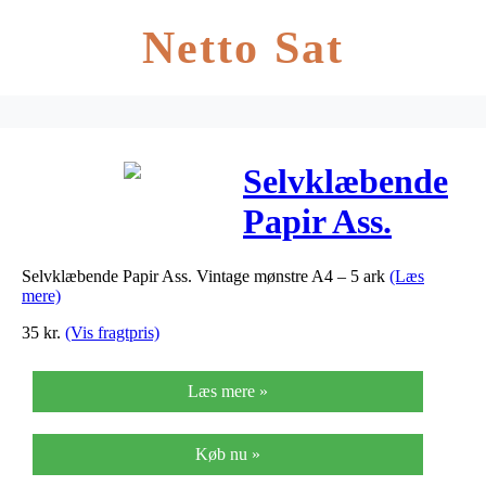
Netto Sat
Selvklæbende
Papir Ass.
Vintage
Selvklæbende Papir Ass. Vintage mønstre A4 – 5 ark
(Læs
mønstre A4 – 5
mere)
ark
35
kr.
(Vis fragtpris)
Læs mere »
Køb nu »