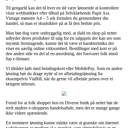
Til gengæld kan det til hver en tid være lønnende at kontrollere
visse webbutikker efter tilbud på Selvklæbende Papir Ass.
Vintage mønstre A4 – 5 ark forinden du gennemfører din
handel, så man er skudsikker på at få den bedste pris.
Man bør dog være omhyggelig med, at ifald en shop på nettet
udbyder deres produkter til salg for en salgspris der kan ses som
mystisk fremragende, kunne det tit være et karakteristika der
viser en uærlig online virksomhed. Bestillinger med kort er på
den anden side en del af en anordning, der forsvarer folk imod
fup e-firmaer.
Vi tilråder køb med betalingskort eller MobilePay. Som en anden
løsning bør du drage nytte af en afbetalingsløsning fra
eksempelvis ViaBill, når du gerne vil afbetale prisen over et
længere tidsrum.
Forud for at folk shopper hos en Diverse butik på nettet bør de
reelt studere e-shoppens handelsaftale, men det er mange gange
ikke videre spændende.
En nemmere løsning kunne måske være at granske om internet
webshoppen er medlem af e-mærket, som almindeligvis er en