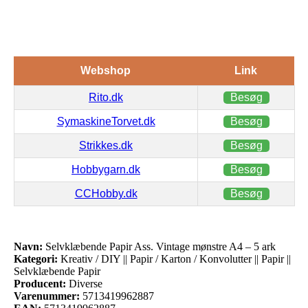
Webshop
Link
Rito.dk
Besøg
SymaskineTorvet.dk
Besøg
Strikkes.dk
Besøg
Hobbygarn.dk
Besøg
CCHobby.dk
Besøg
Navn:
Selvklæbende Papir Ass. Vintage mønstre A4 – 5 ark
Kategori:
Kreativ / DIY || Papir / Karton / Konvolutter || Papir ||
Selvklæbende Papir
Producent:
Diverse
Varenummer:
5713419962887