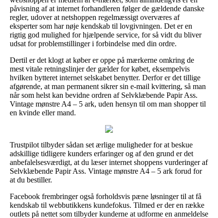
påvisning af at internet forhandleren følger de gældende danske
regler, udover at netshoppen regelmæssigt overværes af
eksperter som har nøje kendskab til lovgivningen. Det er en
rigtig god mulighed for hjælpende service, for så vidt du bliver
udsat for problemstillinger i forbindelse med din ordre.
Dertil er det klogt at køber er oppe på mærkerne omkring de
mest vitale retningslinjer der gælder for købet, eksempelvis
hvilken bytteret internet selskabet benytter. Derfor er det tillige
afgørende, at man permanent sikrer sin e-mail kvittering, så man
når som helst kan bevidne ordren af Selvklæbende Papir Ass.
Vintage mønstre A4 – 5 ark, uden hensyn til om man shopper til
en kvinde eller mand.
Trustpilot tilbyder sådan set ærlige muligheder for at beskue
adskillige tidligere kunders erfaringer og af den grund er det
anbefalelsesværdigt, at du læser internet shoppens vurderinger af
Selvklæbende Papir Ass. Vintage mønstre A4 – 5 ark forud for
at du bestiller.
Facebook frembringer også forholdsvis pæne løsninger til at få
kendskab til webbutikkens kundefokus. Tilmed er der en række
outlets på nettet som tilbyder kunderne at udforme en anmeldelse