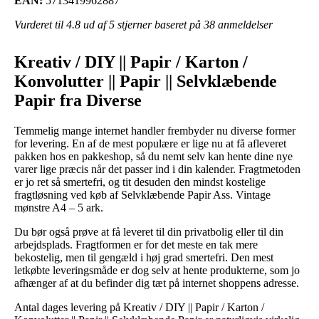
EAN:
5713419962887
Vurderet til
4.8
ud af 5 stjerner baseret på
38
anmeldelser
Kreativ / DIY || Papir / Karton /
Konvolutter || Papir || Selvklæbende
Papir fra Diverse
Temmelig mange internet handler frembyder nu diverse former
for levering. En af de mest populære er lige nu at få afleveret
pakken hos en pakkeshop, så du nemt selv kan hente dine nye
varer lige præcis når det passer ind i din kalender. Fragtmetoden
er jo ret så smertefri, og tit desuden den mindst kostelige
fragtløsning ved køb af Selvklæbende Papir Ass. Vintage
mønstre A4 – 5 ark.
Du bør også prøve at få leveret til din privatbolig eller til din
arbejdsplads. Fragtformen er for det meste en tak mere
bekostelig, men til gengæld i høj grad smertefri. Den mest
letkøbte leveringsmåde er dog selv at hente produkterne, som jo
afhænger af at du befinder dig tæt på internet shoppens adresse.
Antal dages levering på Kreativ / DIY || Papir / Karton /