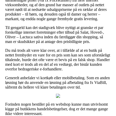
sammenligne priser (via fx PriceRunner) fra flere internet
virksomheder, og af den grund har masser af outlets på nettet
været nødt til at nedsætte udsalgspriserne på en række af deres
produkter – til børn, og desuden også til damer og herrer –
markant, og endda nogle gange frembyde gratis levering.
Til gengæld kan det stadigvæk blive nyttigt at granske et par
forskellige internet forretninger efter tilbud på Salat, Hoved-,
Oliver – Lactuca sativa inden du færdiggør din shopping, så
man er skudsikker på at antage den prisbilligste pris.
Du må trods alt være klar over, at i tilfælde af at en butik på
nettet frembyder en vare for en pris som kan ses som uforståeligt
tiltalende, burde det ofte være et bevis på en falsk shop. Handler
med kort er trods alt en del af en vedtægt, der bistår kunden
overfor bedrageriske e-forhandlere.
Generelt anbefaler vi kortkøb eller mobilbetaling. Som en anden
løsning bør du anvende en løsning på afbetaling fra fx ViaBill,
såfremt du hellere vil klare betalingen over tid.
Forinden nogen bestiller på en webshop kunne man utvivlsomt
kigge på butikkens handelsbetingelser, dog er det mange gange
ikke videre interessant.