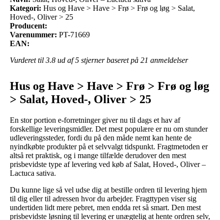
Kategori:
Hus og Have > Have > Frø > Frø og løg > Salat,
Hoved-, Oliver > 25
Producent:
Varenummer:
PT-71669
EAN:
Vurderet til
3.8
ud af 5 stjerner baseret på
21
anmeldelser
Hus og Have > Have > Frø > Frø og løg
> Salat, Hoved-, Oliver > 25
En stor portion e-forretninger giver nu til dags et hav af
forskellige leveringsmidler. Det mest populære er nu om stunder
udleveringssteder, fordi du på den måde nemt kan hente de
nyindkøbte produkter på et selvvalgt tidspunkt. Fragtmetoden er
altså ret praktisk, og i mange tilfælde derudover den mest
prisbevidste type af levering ved køb af Salat, Hoved-, Oliver –
Lactuca sativa.
Du kunne lige så vel udse dig at bestille ordren til levering hjem
til dig eller til adressen hvor du arbejder. Fragttypen viser sig
undertiden lidt mere pebret, men endda ret så smart. Den mest
prisbevidste løsning til levering er unægtelig at hente ordren selv,