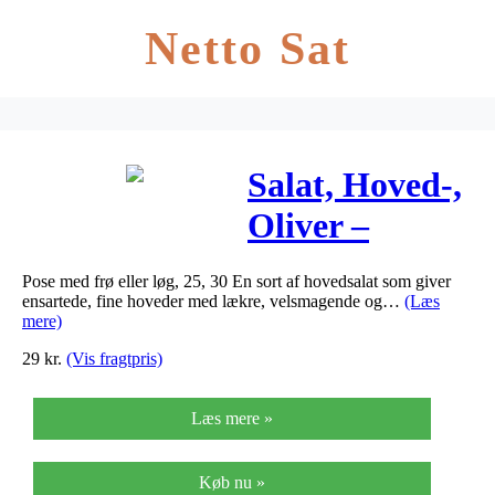
Netto Sat
Salat, Hoved-,
Oliver –
Lactuca sativa
Pose med frø eller løg, 25, 30 En sort af hovedsalat som giver
ensartede, fine hoveder med lækre, velsmagende og…
(Læs
mere)
29
kr.
(Vis fragtpris)
Læs mere »
Køb nu »