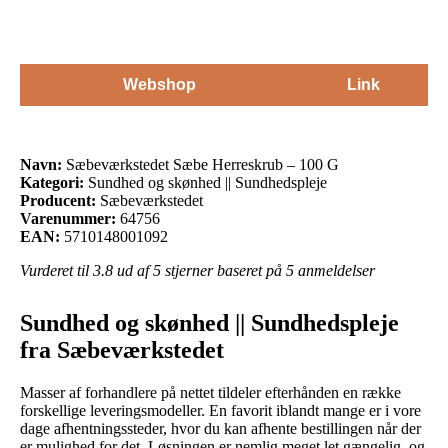
Webshop
Link
Navn:
Sæbeværkstedet Sæbe Herreskrub – 100 G
Kategori:
Sundhed og skønhed || Sundhedspleje
Producent:
Sæbeværkstedet
Varenummer:
64756
EAN:
5710148001092
Vurderet til
3.8
ud af 5 stjerner baseret på
5
anmeldelser
Sundhed og skønhed || Sundhedspleje
fra Sæbeværkstedet
Masser af forhandlere på nettet tildeler efterhånden en række
forskellige leveringsmodeller. En favorit iblandt mange er i vore
dage afhentningssteder, hvor du kan afhente bestillingen når der
er mulighed for det. Løsningen er nemlig meget let gængelig, og