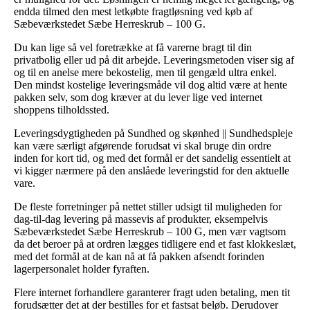
endda tilmed den mest letkøbte fragtløsning ved køb af
Sæbeværkstedet Sæbe Herreskrub – 100 G.
Du kan lige så vel foretrække at få varerne bragt til din
privatbolig eller ud på dit arbejde. Leveringsmetoden viser sig af
og til en anelse mere bekostelig, men til gengæld ultra enkel.
Den mindst kostelige leveringsmåde vil dog altid være at hente
pakken selv, som dog kræver at du lever lige ved internet
shoppens tilholdssted.
Leveringsdygtigheden på Sundhed og skønhed || Sundhedspleje
kan være særligt afgørende forudsat vi skal bruge din ordre
inden for kort tid, og med det formål er det sandelig essentielt at
vi kigger nærmere på den anslåede leveringstid for den aktuelle
vare.
De fleste forretninger på nettet stiller udsigt til muligheden for
dag-til-dag levering på massevis af produkter, eksempelvis
Sæbeværkstedet Sæbe Herreskrub – 100 G, men vær vagtsom
da det beroer på at ordren lægges tidligere end et fast klokkeslæt,
med det formål at de kan nå at få pakken afsendt forinden
lagerpersonalet holder fyraften.
Flere internet forhandlere garanterer fragt uden betaling, men tit
forudsætter det at der bestilles for et fastsat beløb. Derudover