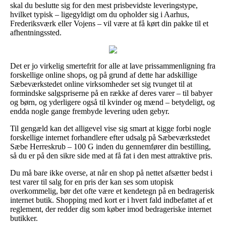
skal du beslutte sig for den mest prisbevidste leveringstype,
hvilket typisk – ligegyldigt om du opholder sig i Aarhus,
Frederiksværk eller Vojens – vil være at få kørt din pakke til et
afhentningssted.
Det er jo virkelig smertefrit for alle at lave prissammenligning fra
forskellige online shops, og på grund af dette har adskillige
Sæbeværkstedet online virksomheder set sig tvunget til at
formindske salgspriserne på en række af deres varer – til babyer
og børn, og yderligere også til kvinder og mænd – betydeligt, og
endda nogle gange frembyde levering uden gebyr.
Til gengæld kan det alligevel vise sig smart at kigge forbi nogle
forskellige internet forhandlere efter udsalg på Sæbeværkstedet
Sæbe Herreskrub – 100 G inden du gennemfører din bestilling,
så du er på den sikre side med at få fat i den mest attraktive pris.
Du må bare ikke overse, at når en shop på nettet afsætter bedst i
test varer til salg for en pris der kan ses som utopisk
overkommelig, bør det ofte være et kendetegn på en bedragerisk
internet butik. Shopping med kort er i hvert fald indbefattet af et
reglement, der redder dig som køber imod bedrageriske internet
butikker.