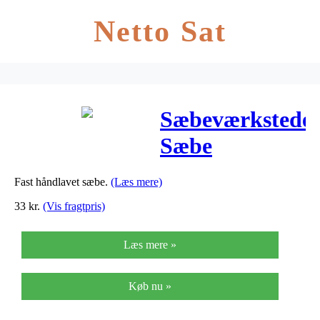
Netto Sat
Sæbeværkstedet
Sæbe
Herreskrub –
Fast håndlavet sæbe.
(Læs mere)
100 G
33
kr.
(Vis fragtpris)
Læs mere »
Køb nu »