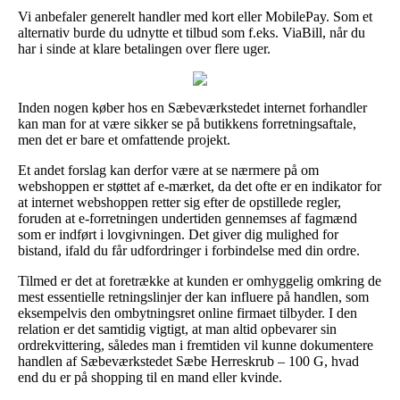
Vi anbefaler generelt handler med kort eller MobilePay. Som et
alternativ burde du udnytte et tilbud som f.eks. ViaBill, når du
har i sinde at klare betalingen over flere uger.
Inden nogen køber hos en Sæbeværkstedet internet forhandler
kan man for at være sikker se på butikkens forretningsaftale,
men det er bare et omfattende projekt.
Et andet forslag kan derfor være at se nærmere på om
webshoppen er støttet af e-mærket, da det ofte er en indikator for
at internet webshoppen retter sig efter de opstillede regler,
foruden at e-forretningen undertiden gennemses af fagmænd
som er indført i lovgivningen. Det giver dig mulighed for
bistand, ifald du får udfordringer i forbindelse med din ordre.
Tilmed er det at foretrække at kunden er omhyggelig omkring de
mest essentielle retningslinjer der kan influere på handlen, som
eksempelvis den ombytningsret online firmaet tilbyder. I den
relation er det samtidig vigtigt, at man altid opbevarer sin
ordrekvittering, således man i fremtiden vil kunne dokumentere
handlen af Sæbeværkstedet Sæbe Herreskrub – 100 G, hvad
end du er på shopping til en mand eller kvinde.