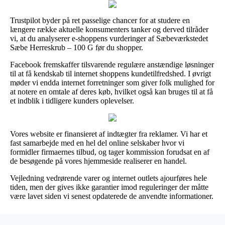
Trustpilot byder på ret passelige chancer for at studere en
længere række aktuelle konsumenters tanker og derved tilråder
vi, at du analyserer e-shoppens vurderinger af Sæbeværkstedet
Sæbe Herreskrub – 100 G før du shopper.
Facebook fremskaffer tilsvarende regulære anstændige løsninger
til at få kendskab til internet shoppens kundetilfredshed. I øvrigt
møder vi endda internet forretninger som giver folk mulighed for
at notere en omtale af deres køb, hvilket også kan bruges til at få
et indblik i tidligere kunders oplevelser.
Vores website er finansieret af indtægter fra reklamer. Vi har et
fast samarbejde med en hel del online selskaber hvor vi
formidler firmaernes tilbud, og tager kommission forudsat en af
de besøgende på vores hjemmeside realiserer en handel.
Vejledning vedrørende varer og internet outlets ajourføres hele
tiden, men der gives ikke garantier imod reguleringer der måtte
være lavet siden vi senest opdaterede de anvendte informationer.