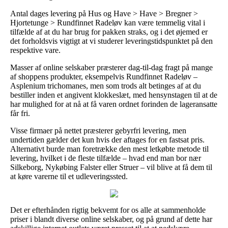
Antal dages levering på Hus og Have > Have > Bregner >
Hjortetunge > Rundfinnet Radeløv kan være temmelig vital i
tilfælde af at du har brug for pakken straks, og i det øjemed er
det forholdsvis vigtigt at vi studerer leveringstidspunktet på den
respektive vare.
Masser af online selskaber præsterer dag-til-dag fragt på mange
af shoppens produkter, eksempelvis Rundfinnet Radeløv –
Asplenium trichomanes, men som trods alt betinges af at du
bestiller inden et angivent klokkeslæt, med hensynstagen til at de
har mulighed for at nå at få varen ordnet forinden de lageransatte
får fri.
Visse firmaer på nettet præsterer gebyrfri levering, men
undertiden gælder det kun hvis der aftages for en fastsat pris.
Alternativt burde man foretrække den mest letkøbte metode til
levering, hvilket i de fleste tilfælde – hvad end man bor nær
Silkeborg, Nykøbing Falster eller Struer – vil blive at få dem til
at køre varerne til et udleveringssted.
Det er efterhånden rigtig bekvemt for os alle at sammenholde
priser i blandt diverse online selskaber, og på grund af dette har