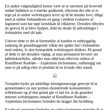
En anden valgmulighed kunne være at se nærmere på hvorvidt
online butikken er e-mærke godkendt, eftersom det ofte er et
tegn på at online webshoppen lever op til de danske love, tillige
med at online forhandleren en gang i mellem evalueres af
fagmænd som har nøje kendskab til vilkårene. Desuden tilbydes
du genvej til at blive hjulpet, ifald du skulle få udfordringer i
forbindelse med dit køb.
Udover dette er det at foretrække at kunden er omhyggelig
omkring de grundlæggende vilkår der spiller ind i forbindelse
med ordren, fx den byttepolitik webshoppen tilsikrer. På grund
af dette er det desuden vigtigt, at man permanent bevarer sin
købsbekræftelse, således man altid kan eftervise ordren af
Rundfinnet Radeløv – Asplenium trichomanes, uafhængig om
man er på udkig efter et produkt til en kvinde eller mand.
Trustpilot byder på adskillige hensigtsmæssige genveje til at
gennemstøve en stor portion eksisterende konsumenters
reflektioner og af den grund går vi ind for, at du gransker
internet webshoppens omtaler af Rundfinnet Radeløv –
Asplenium trichomanes forinden du lægger din bestilling.
Facebook præsterer ligeledes en række fornemme metoder til at