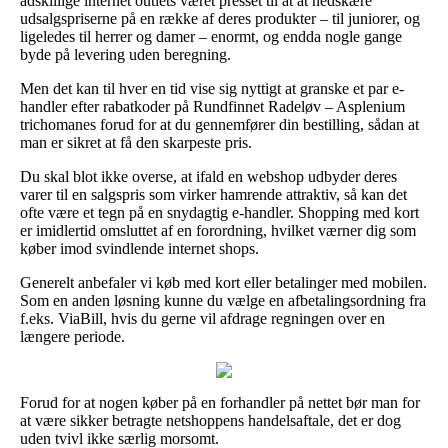
adskillige internet outlets været presset til at at nedskære
udsalgspriserne på en række af deres produkter – til juniorer, og
ligeledes til herrer og damer – enormt, og endda nogle gange
byde på levering uden beregning.
Men det kan til hver en tid vise sig nyttigt at granske et par e-
handler efter rabatkoder på Rundfinnet Radeløv – Asplenium
trichomanes forud for at du gennemfører din bestilling, sådan at
man er sikret at få den skarpeste pris.
Du skal blot ikke overse, at ifald en webshop udbyder deres
varer til en salgspris som virker hamrende attraktiv, så kan det
ofte være et tegn på en snydagtig e-handler. Shopping med kort
er imidlertid omsluttet af en forordning, hvilket værner dig som
køber imod svindlende internet shops.
Generelt anbefaler vi køb med kort eller betalinger med mobilen.
Som en anden løsning kunne du vælge en afbetalingsordning fra
f.eks. ViaBill, hvis du gerne vil afdrage regningen over en
længere periode.
Forud for at nogen køber på en forhandler på nettet bør man for
at være sikker betragte netshoppens handelsaftale, det er dog
uden tvivl ikke særlig morsomt.