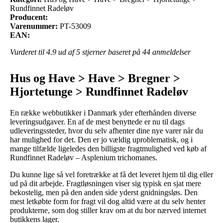
Rundfinnet Radeløv
Producent:
Varenummer:
PT-53009
EAN:
Vurderet til
4.9
ud af 5 stjerner baseret på
44
anmeldelser
Hus og Have > Have > Bregner >
Hjortetunge > Rundfinnet Radeløv
En række webbutikker i Danmark yder efterhånden diverse
leveringsudgaver. En af de mest benyttede er nu til dags
udleveringssteder, hvor du selv afhenter dine nye varer når du
har mulighed for det. Den er jo vældig uproblematisk, og i
mange tilfælde ligeledes den billigste fragtmulighed ved køb af
Rundfinnet Radeløv – Asplenium trichomanes.
Du kunne lige så vel foretrække at få det leveret hjem til dig eller
ud på dit arbejde. Fragtløsningen viser sig typisk en sjat mere
bekostelig, men på den anden side yderst gnidningsløs. Den
mest letkøbte form for fragt vil dog altid være at du selv henter
produkterne, som dog stiller krav om at du bor nærved internet
butikkens lager.