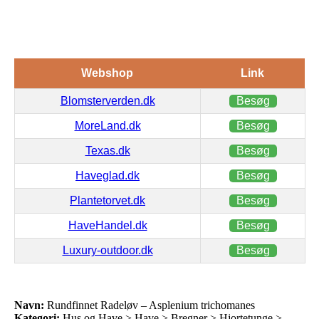
Webshop
Link
Blomsterverden.dk
Besøg
MoreLand.dk
Besøg
Texas.dk
Besøg
Haveglad.dk
Besøg
Plantetorvet.dk
Besøg
HaveHandel.dk
Besøg
Luxury-outdoor.dk
Besøg
Navn:
Rundfinnet Radeløv – Asplenium trichomanes
Kategori:
Hus og Have > Have > Bregner > Hjortetunge >