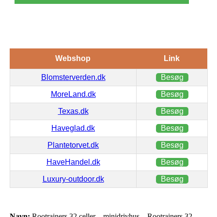
Webshop
Link
Blomsterverden.dk
Besøg
MoreLand.dk
Besøg
Texas.dk
Besøg
Haveglad.dk
Besøg
Plantetorvet.dk
Besøg
HaveHandel.dk
Besøg
Luxury-outdoor.dk
Besøg
Navn:
Rootrainers 32 celler – minidrivhus – Rootrainers 32