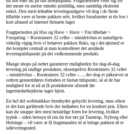
du bor eller ud på din arbejdsplads. Fragtmetoden viser sig for
det meste en anelse mindre prisbillig, men samtidig ekstremt
enkel. Den mest letkøbte leveringsudgave vil dog i de fleste
tilfælde være at hente pakken selv, hvilket forudsætter at du bor i
kort afstand af internet firmaets lager.
Fragtperioden på Hus og Have > Have > Frø tilbehør >
Forspiring > Rootrainers 32 celler – minidrivhus er naturligvis
virkelig vigtig hvis vi behøver pakken fluks, og i det øjemed er
det komplet centralt at man kontrollerer det anslåede
leveringstidspunkt på det vedkommende produkt.
Mange shops på nettet garanterer muligheden for dag-til-dag
levering på utallige produkter, eksempelvis Rootrainers 32 celler
– minidrivhus – Rootrainers 32 celler -…, der dog er påkrævet at
ordren gennemføres forinden et fastsat tidspunkt, så at de har
mulighed for at nå at få produkterne afsendt før
lagermedarbejderne tager hjem.
En hel del webbutikker frembyder gebyrfri levering, men oftest
er det kun gældende hvis der indkøbes for en konkret pris. Ellers
kan du snuppe den mest betalelige form for levering, hvilket
typisk – uden hensyn til om du bor tæt på Taastrup, Nyborg eller
Helsinge – vil være at få fragtmanden til at bringe pakken til et
udleveringssted.