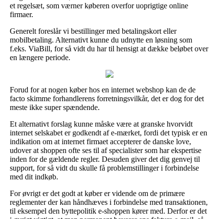
et regelsæt, som værner køberen overfor uoprigtige online
firmaer.
Generelt foreslår vi bestillinger med betalingskort eller
mobilbetaling. Alternativt kunne du udnytte en løsning som
f.eks. ViaBill, for så vidt du har til hensigt at dække beløbet over
en længere periode.
Forud for at nogen køber hos en internet webshop kan de de
facto skimme forhandlerens forretningsvilkår, det er dog for det
meste ikke super spændende.
Et alternativt forslag kunne måske være at granske hvorvidt
internet selskabet er godkendt af e-mærket, fordi det typisk er en
indikation om at internet firmaet accepterer de danske love,
udover at shoppen ofte ses til af specialister som har ekspertise
inden for de gældende regler. Desuden giver det dig genvej til
support, for så vidt du skulle få problemstillinger i forbindelse
med dit indkøb.
For øvrigt er det godt at køber er vidende om de primære
reglementer der kan håndhæves i forbindelse med transaktionen,
til eksempel den byttepolitik e-shoppen kører med. Derfor er det