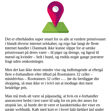
Det er efterhånden super smart for os alle at vurdere prisniveauet
i blandt diverse internet selskaber, og ergo har langt de fleste
internet handler i Danmark ikke kunne slippe for at sænke
prisniveauet på deres varer – til piger og drenge, og ligeså til
mænd og kvinder – helt i bund, og endda nogle gange præstere
fragt uden omkostninger.
Men det kan ikke desto mindre vise sig indbringende at eftergå
flere e-forhandlere efter tilbud på Rootrainers 32 celler –
minidrivhus – Rootrainers 32 celler -… før du færdiggør din
shopping, så man ikke er i tvivl om at modtage den mest
betalelige pris.
Man må trods alt være så påpasselig, at hvis en e-forhandler
annoncerer bedst i test varer til salg for en pris der anses for
utopisk lav, så burde det tit være et karakteristika der viser en
uægte webbutik. Køb med kort er i hvert fald dækket ind under