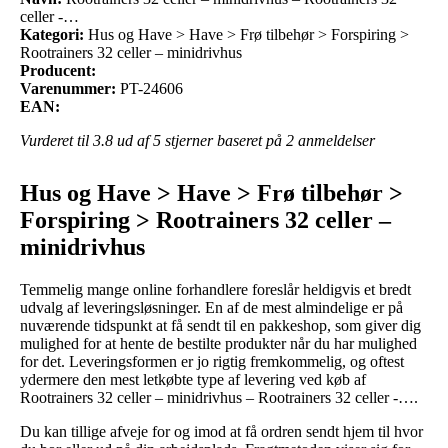
celler -…
Kategori:
Hus og Have > Have > Frø tilbehør > Forspiring >
Rootrainers 32 celler – minidrivhus
Producent:
Varenummer:
PT-24606
EAN:
Vurderet til
3.8
ud af 5 stjerner baseret på
2
anmeldelser
Hus og Have > Have > Frø tilbehør >
Forspiring > Rootrainers 32 celler –
minidrivhus
Temmelig mange online forhandlere foreslår heldigvis et bredt
udvalg af leveringsløsninger. En af de mest almindelige er på
nuværende tidspunkt at få sendt til en pakkeshop, som giver dig
mulighed for at hente de bestilte produkter når du har mulighed
for det. Leveringsformen er jo rigtig fremkommelig, og oftest
ydermere den mest letkøbte type af levering ved køb af
Rootrainers 32 celler – minidrivhus – Rootrainers 32 celler -….
Du kan tillige afveje for og imod at få ordren sendt hjem til hvor