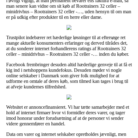
i øvrigt vigtigt, at man permanent bevarer ens faktura e-mail, så
man senere kan vidne om sit køb af Rootrainers 32 celler –
minidrivhus – Rootrainers 32 celler -…, uden hensyn til om man
er på udkig efter produkter til en herre eller dame.
Trustpilot indebærer ret hæderlige løsninger til at eftersøge ret
mange aktuelle konsumenters erfaringer og derved tilrådes det,
at du sonderer internet forhandlerens ratings af Rootrainers 32
celler – minidrivhus – Rootrainers 32 celler -… inden du køber.
Facebook frembringer desuden altid hæderlige genveje til at få et
kig ind i netshoppens kundefokus. Desuden møder vi nogle
online selskaber i Danmark som giver folk mulighed for at
udforme en omtale af deres køb, som tilmed kan tages i brug til
at afveje kundernes tilfredshed.
Websitet er annoncefinansieret. Vi har tætte samarbejder med et
hold af internet firmaer hvor vi formidler deres varer, og tager
imod honorar under forudsætning af at de personer vi sender
videre gennemfører en handel.
Data om varer og internet selskaber opretholdes jævnligt, men