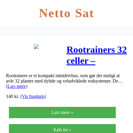
Netto Sat
Rootrainers 32
celler –
minidrivhus –
Rootrainers er et kompakt minidrivhus, som gør det muligt at
Rootrainers 32
avle 32 planter med dybde og veludviklede rodsystemer. De…
(Læs mere)
celler -…
140
kr.
(Vis fragtpris)
Læs mere »
Køb nu »