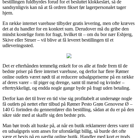
bestillingen fuldbyrdes forud for et besluttet klokkeslæt, så de
sandsynligvis kan nå at få ordren fikset før lagerpersonalet tager
hjem.
En række internet varehuse tilbyder gratis levering, men ofte kræves
det at du handler for en konkret sum. Derudover må du gribe den
mindst kostelige form for fragt, hvilket tit – om du bor nær Esbjerg,
Skive eller Struer – vil blive at få leveret bestillingen til et
udleveringssted.
Det er efterhånden temmelig enkelt for os alle at finde frem til de
bedste priser på flere internet varehuse, og derfor har flere Rømer
online outlets været nødt til at reducere udsalgspriserne på en række
af deres varer – til piger og drenge, samt til mænd og kvinder –
eftertrykkeligt, og endda nogle gange byde på fragt uden betaling.
Derfor kan det til hver en tid vise sig profitabelt at undersøge nogle
få outlets på nettet efter tilbud på Rømer Pesto Grøn Genovese Ø –
140 G forinden du gennemfører din bestilling, sådan at du er på den
sikre side med at skaffe sig den bedste pris.
Man bør trods alt huske på, at når en butik reklamerer deres varer til
en udsalgspris som anses for uforståeligt billig, så burde det ofte
være et bevis på en uærlig online butik. Handler med kort er trods