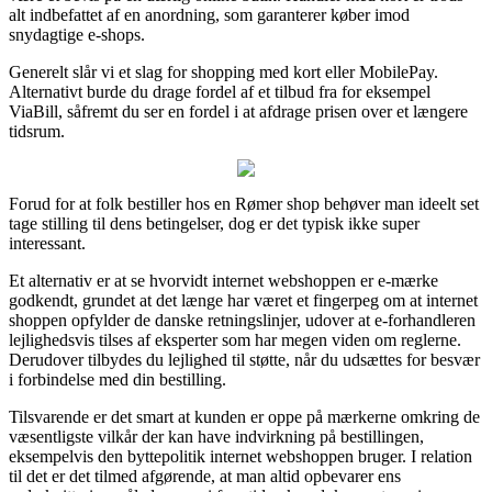
alt indbefattet af en anordning, som garanterer køber imod
snydagtige e-shops.
Generelt slår vi et slag for shopping med kort eller MobilePay.
Alternativt burde du drage fordel af et tilbud fra for eksempel
ViaBill, såfremt du ser en fordel i at afdrage prisen over et længere
tidsrum.
Forud for at folk bestiller hos en Rømer shop behøver man ideelt set
tage stilling til dens betingelser, dog er det typisk ikke super
interessant.
Et alternativ er at se hvorvidt internet webshoppen er e-mærke
godkendt, grundet at det længe har været et fingerpeg om at internet
shoppen opfylder de danske retningslinjer, udover at e-forhandleren
lejlighedsvis tilses af eksperter som har megen viden om reglerne.
Derudover tilbydes du lejlighed til støtte, når du udsættes for besvær
i forbindelse med din bestilling.
Tilsvarende er det smart at kunden er oppe på mærkerne omkring de
væsentligste vilkår der kan have indvirkning på bestillingen,
eksempelvis den byttepolitik internet webshoppen bruger. I relation
til det er det tilmed afgørende, at man altid opbevarer ens