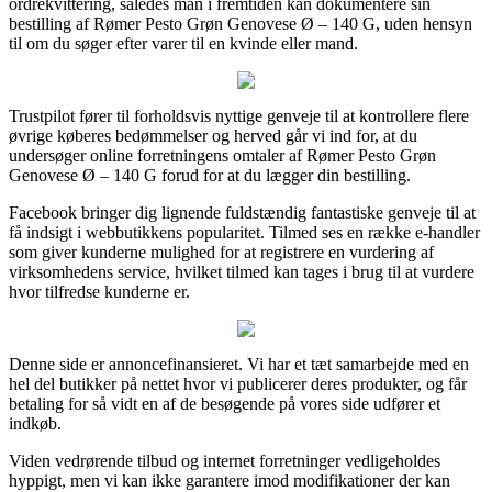
ordrekvittering, således man i fremtiden kan dokumentere sin
bestilling af Rømer Pesto Grøn Genovese Ø – 140 G, uden hensyn
til om du søger efter varer til en kvinde eller mand.
Trustpilot fører til forholdsvis nyttige genveje til at kontrollere flere
øvrige køberes bedømmelser og herved går vi ind for, at du
undersøger online forretningens omtaler af Rømer Pesto Grøn
Genovese Ø – 140 G forud for at du lægger din bestilling.
Facebook bringer dig lignende fuldstændig fantastiske genveje til at
få indsigt i webbutikkens popularitet. Tilmed ses en række e-handler
som giver kunderne mulighed for at registrere en vurdering af
virksomhedens service, hvilket tilmed kan tages i brug til at vurdere
hvor tilfredse kunderne er.
Denne side er annoncefinansieret. Vi har et tæt samarbejde med en
hel del butikker på nettet hvor vi publicerer deres produkter, og får
betaling for så vidt en af de besøgende på vores side udfører et
indkøb.
Viden vedrørende tilbud og internet forretninger vedligeholdes
hyppigt, men vi kan ikke garantere imod modifikationer der kan