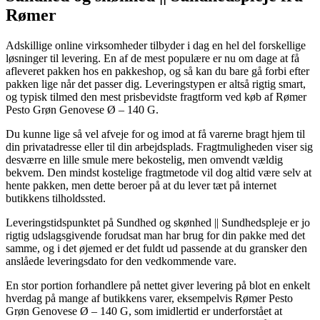
Rømer
Adskillige online virksomheder tilbyder i dag en hel del forskellige
løsninger til levering. En af de mest populære er nu om dage at få
afleveret pakken hos en pakkeshop, og så kan du bare gå forbi efter
pakken lige når det passer dig. Leveringstypen er altså rigtig smart,
og typisk tilmed den mest prisbevidste fragtform ved køb af Rømer
Pesto Grøn Genovese Ø – 140 G.
Du kunne lige så vel afveje for og imod at få varerne bragt hjem til
din privatadresse eller til din arbejdsplads. Fragtmuligheden viser sig
desværre en lille smule mere bekostelig, men omvendt vældig
bekvem. Den mindst kostelige fragtmetode vil dog altid være selv at
hente pakken, men dette beroer på at du lever tæt på internet
butikkens tilholdssted.
Leveringstidspunktet på Sundhed og skønhed || Sundhedspleje er jo
rigtig udslagsgivende forudsat man har brug for din pakke med det
samme, og i det øjemed er det fuldt ud passende at du gransker den
anslåede leveringsdato for den vedkommende vare.
En stor portion forhandlere på nettet giver levering på blot en enkelt
hverdag på mange af butikkens varer, eksempelvis Rømer Pesto
Grøn Genovese Ø – 140 G, som imidlertid er underforstået at