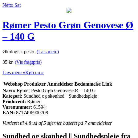
Netto Sat
Rømer Pesto Grøn Genovese Ø
– 140 G
Økologisk pesto.
(Læs mere)
35
kr.
(Vis fragtpris)
Læs mere »
Køb nu »
Webshop
Produkter
Anmeldelser
Bedømmelse
Link
Navn:
Rømer Pesto Grøn Genovese Ø – 140 G
Kategori:
Sundhed og skønhed || Sundhedspleje
Producent:
Rømer
Varenummer:
61594
EAN:
8717496900708
Vurderet til
4.8
ud af 5 stjerner baseret på
7
anmeldelser
Sundhed og skønhed || Sundhedspleje fra