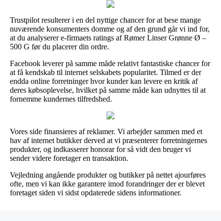
Trustpilot resulterer i en del nyttige chancer for at bese mange
nuværende konsumenters domme og af den grund går vi ind for,
at du analyserer e-firmaets ratings af Rømer Linser Grønne Ø –
500 G før du placerer din ordre.
Facebook leverer på samme måde relativt fantastiske chancer for
at få kendskab til internet selskabets popularitet. Tilmed er der
endda online forretninger hvor kunder kan levere en kritik af
deres købsoplevelse, hvilket på samme måde kan udnyttes til at
fornemme kundernes tilfredshed.
Vores side finansieres af reklamer. Vi arbejder sammen med et
hav af internet butikker derved at vi præsenterer forretningernes
produkter, og indkasserer honorar for så vidt den bruger vi
sender videre foretager en transaktion.
Vejledning angående produkter og butikker på nettet ajourføres
ofte, men vi kan ikke garantere imod forandringer der er blevet
foretaget siden vi sidst opdaterede sidens informationer.