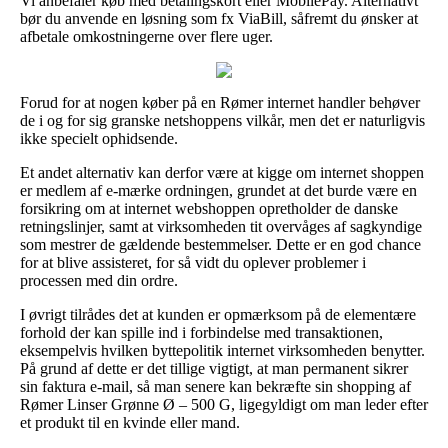
Vi anbefaler køb med betalingskort eller MobilePay. Alternativt
bør du anvende en løsning som fx ViaBill, såfremt du ønsker at
afbetale omkostningerne over flere uger.
Forud for at nogen køber på en Rømer internet handler behøver
de i og for sig granske netshoppens vilkår, men det er naturligvis
ikke specielt ophidsende.
Et andet alternativ kan derfor være at kigge om internet shoppen
er medlem af e-mærke ordningen, grundet at det burde være en
forsikring om at internet webshoppen opretholder de danske
retningslinjer, samt at virksomheden tit overvåges af sagkyndige
som mestrer de gældende bestemmelser. Dette er en god chance
for at blive assisteret, for så vidt du oplever problemer i
processen med din ordre.
I øvrigt tilrådes det at kunden er opmærksom på de elementære
forhold der kan spille ind i forbindelse med transaktionen,
eksempelvis hvilken byttepolitik internet virksomheden benytter.
På grund af dette er det tillige vigtigt, at man permanent sikrer
sin faktura e-mail, så man senere kan bekræfte sin shopping af
Rømer Linser Grønne Ø – 500 G, ligegyldigt om man leder efter
et produkt til en kvinde eller mand.