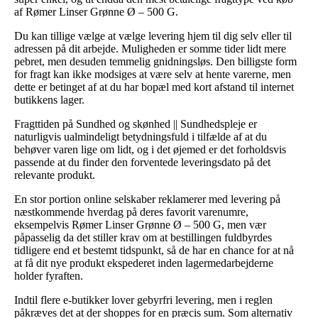
af Rømer Linser Grønne Ø – 500 G.
Du kan tillige vælge at vælge levering hjem til dig selv eller til
adressen på dit arbejde. Muligheden er somme tider lidt mere
pebret, men desuden temmelig gnidningsløs. Den billigste form
for fragt kan ikke modsiges at være selv at hente varerne, men
dette er betinget af at du har bopæl med kort afstand til internet
butikkens lager.
Fragttiden på Sundhed og skønhed || Sundhedspleje er
naturligvis ualmindeligt betydningsfuld i tilfælde af at du
behøver varen lige om lidt, og i det øjemed er det forholdsvis
passende at du finder den forventede leveringsdato på det
relevante produkt.
En stor portion online selskaber reklamerer med levering på
næstkommende hverdag på deres favorit varenumre,
eksempelvis Rømer Linser Grønne Ø – 500 G, men vær
påpasselig da det stiller krav om at bestillingen fuldbyrdes
tidligere end et bestemt tidspunkt, så de har en chance for at nå
at få dit nye produkt ekspederet inden lagermedarbejderne
holder fyraften.
Indtil flere e-butikker lover gebyrfri levering, men i reglen
påkræves det at der shoppes for en præcis sum. Som alternativ