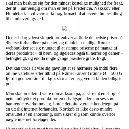
skal man beslutte sig for den mindst kostelige mulighed for fragt,
der tit – uafhængig om man er tæt på Fredericia, Nakskov eller
Humlebæk – vil være at få fragtfirmaet til at levere din bestilling
til et udleveringssted.
Det er i dag yderst simpelt for enhver at finde de bedste priser på
diverse forhandlere på nettet, og til tak har utallige Rømer
webbutikker set sig tvunget til at stampe priserne på mange af
deres produkter – til børn, og ligeledes også til herrer og damer –
betragteligt, og endda nogle gange præstere gratis fragt.
Det kan trods alt vise sig gavnligt at se nærmere på indtil flere
online varehuse efter tilbud på Rømer Linser Grønne Ø – 500 G
før du gennemfører dit køb, så man er tryg ved at få den billigste
pris.
Man skal imidlertid være opmærksom på, at såfremt en shop på
nettet udbyder et produkt for en udsalgspris der kan ses som
hamrende overkommelig, burde det ofte være et kendetegn på
en uærlig internet forhandler. Kortkøb er ikke desto mindre
omsluttet af en anordning, som sikrer dig som kunde overfor
uægte internet foretagender.