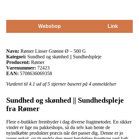
Webshop
Link
Navn:
Rømer Linser Grønne Ø – 500 G
Kategori:
Sundhed og skønhed || Sundhedspleje
Producent:
Rømer
Varenummer:
72423
EAN:
5708636069358
Vurderet til
4.1
ud af 5 stjerner baseret på
4
anmeldelser
Sundhed og skønhed || Sundhedspleje
fra Rømer
Flere e-butikker frembyder i dag diverse fragtmetoder. En sikker
vinder er lige nu pakkeshops, så du selv kan hente de
nyindkøbte produkter præcis når det passer dig. Denne er jo
super enkel, og tit endda den mest betalelige fragttype ved køb