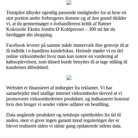
Trustpilot tilbyder egentlig passende muligheder for at bese en
stor portion andre forbrugeres domme og af den grund tilråder
vi, at du gennemsøger e-forhandlerens kritik af Rømer
Kokosolie Ekstra Jomfru Ø Koldpresset – 300 ml før du
færdiggør din shopping.
Facebook leverer på samme måde immervæk fine genveje til at
få indblik i e-handlens kundefokus. Herinde møder vi en del
online virksomheder hvor man kan notere en vurdering af
købsoplevelsen, som tilmed burde benyttes til at tage stilling til
kundernes tilfredshed.
Websitet er finansieret af indtægter fra reklamer. Vi har
samarbejder med utallige internet virksomheder derved at vi
promoverer virksomhedernes produkter, og indkasserer honorar
hvis den bruger vi sender videre udfører en bestilling.
Data angående produkter og netshops opretholdes fra tid til
anden, men vi giver ingen garanti imod reguleringer der er
blevet realiseret siden vi sidste gang opdaterede sidens data.