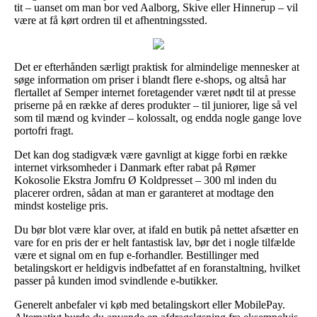
tit – uanset om man bor ved Aalborg, Skive eller Hinnerup – vil
være at få kørt ordren til et afhentningssted.
Det er efterhånden særligt praktisk for almindelige mennesker at
søge information om priser i blandt flere e-shops, og altså har
flertallet af Semper internet foretagender været nødt til at presse
priserne på en række af deres produkter – til juniorer, lige så vel
som til mænd og kvinder – kolossalt, og endda nogle gange love
portofri fragt.
Det kan dog stadigvæk være gavnligt at kigge forbi en række
internet virksomheder i Danmark efter rabat på Rømer
Kokosolie Ekstra Jomfru Ø Koldpresset – 300 ml inden du
placerer ordren, sådan at man er garanteret at modtage den
mindst kostelige pris.
Du bør blot være klar over, at ifald en butik på nettet afsætter en
vare for en pris der er helt fantastisk lav, bør det i nogle tilfælde
være et signal om en fup e-forhandler. Bestillinger med
betalingskort er heldigvis indbefattet af en foranstaltning, hvilket
passer på kunden imod svindlende e-butikker.
Generelt anbefaler vi køb med betalingskort eller MobilePay.