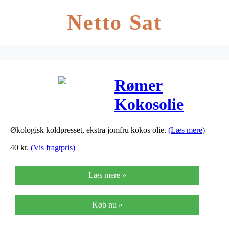
Netto Sat
Rømer
Kokosolie
Ekstra Jomfru
Økologisk koldpresset, ekstra jomfru kokos olie.
(Læs mere)
Ø Koldpresset
40
kr.
(Vis fragtpris)
– 300 ml
Læs mere »
Køb nu »