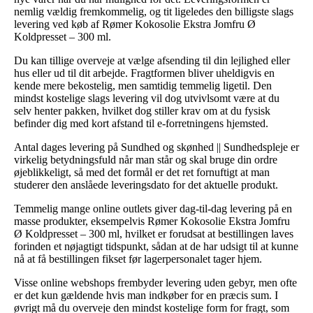
nemlig vældig fremkommelig, og tit ligeledes den billigste slags
levering ved køb af Rømer Kokosolie Ekstra Jomfru Ø
Koldpresset – 300 ml.
Du kan tillige overveje at vælge afsending til din lejlighed eller
hus eller ud til dit arbejde. Fragtformen bliver uheldigvis en
kende mere bekostelig, men samtidig temmelig ligetil. Den
mindst kostelige slags levering vil dog utvivlsomt være at du
selv henter pakken, hvilket dog stiller krav om at du fysisk
befinder dig med kort afstand til e-forretningens hjemsted.
Antal dages levering på Sundhed og skønhed || Sundhedspleje er
virkelig betydningsfuld når man står og skal bruge din ordre
øjeblikkeligt, så med det formål er det ret fornuftigt at man
studerer den anslåede leveringsdato for det aktuelle produkt.
Temmelig mange online outlets giver dag-til-dag levering på en
masse produkter, eksempelvis Rømer Kokosolie Ekstra Jomfru
Ø Koldpresset – 300 ml, hvilket er forudsat at bestillingen laves
forinden et nøjagtigt tidspunkt, sådan at de har udsigt til at kunne
nå at få bestillingen fikset før lagerpersonalet tager hjem.
Visse online webshops frembyder levering uden gebyr, men ofte
er det kun gældende hvis man indkøber for en præcis sum. I
øvrigt må du overveje den mindst kostelige form for fragt, som