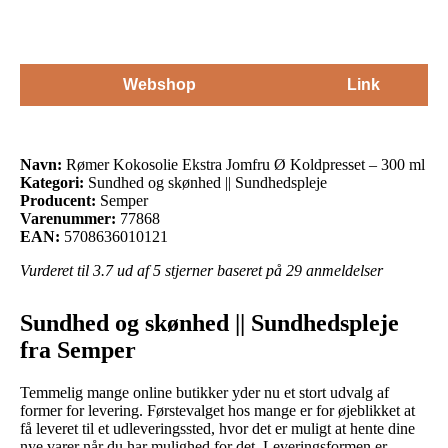
Webshop
Link
Navn:
Rømer Kokosolie Ekstra Jomfru Ø Koldpresset – 300 ml
Kategori:
Sundhed og skønhed || Sundhedspleje
Producent:
Semper
Varenummer:
77868
EAN:
5708636010121
Vurderet til
3.7
ud af 5 stjerner baseret på
29
anmeldelser
Sundhed og skønhed || Sundhedspleje
fra Semper
Temmelig mange online butikker yder nu et stort udvalg af
former for levering. Førstevalget hos mange er for øjeblikket at
få leveret til et udleveringssted, hvor det er muligt at hente dine
nye varer når du har mulighed for det. Leveringsformen er