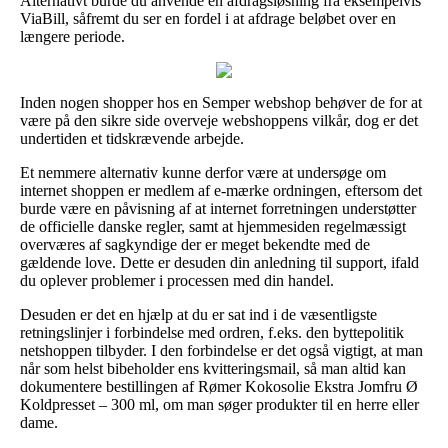
Alternativt burde du anvende en afdragsløsning fra eksempelvis
ViaBill, såfremt du ser en fordel i at afdrage beløbet over en
længere periode.
Inden nogen shopper hos en Semper webshop behøver de for at
være på den sikre side overveje webshoppens vilkår, dog er det
undertiden et tidskrævende arbejde.
Et nemmere alternativ kunne derfor være at undersøge om
internet shoppen er medlem af e-mærke ordningen, eftersom det
burde være en påvisning af at internet forretningen understøtter
de officielle danske regler, samt at hjemmesiden regelmæssigt
overværes af sagkyndige der er meget bekendte med de
gældende love. Dette er desuden din anledning til support, ifald
du oplever problemer i processen med din handel.
Desuden er det en hjælp at du er sat ind i de væsentligste
retningslinjer i forbindelse med ordren, f.eks. den byttepolitik
netshoppen tilbyder. I den forbindelse er det også vigtigt, at man
når som helst bibeholder ens kvitteringsmail, så man altid kan
dokumentere bestillingen af Rømer Kokosolie Ekstra Jomfru Ø
Koldpresset – 300 ml, om man søger produkter til en herre eller
dame.